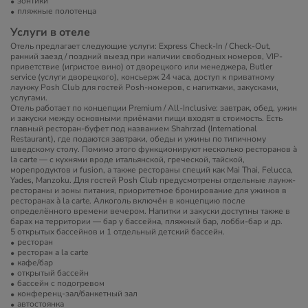
зонтики
пляжные полотенца
Услуги в отеле
Отель предлагает следующие услуги: Express Check-In / Check-Out,
ранний заезд / поздний выезд при наличии свободных номеров, VIP-
приветствие (игристое вино) от дворецкого или менеджера, Butler
service (услуги дворецкого), консьерж 24 часа, доступ к приватному
лаунжу Posh Club для гостей Posh-номеров, с напитками, закусками,
услугами.
Отель работает по концепции Premium / All-Inclusive: завтрак, обед, ужин
и закуски между основными приёмами пищи входят в стоимость. Есть
главный ресторан-буфет под названием Shahrzad (International
Restaurant), где подаются завтраки, обеды и ужины по типичному
шведскому столу. Помимо этого функционируют несколько ресторанов à
la carte — с кухнями вроде итальянской, греческой, тайской,
морепродуктов и fusion, а также рестораны специй как Mai Thai, Felucca,
Yades, Manzoku. Для гостей Posh Club предусмотрены отдельные лаунж-
рестораны и зоны питания, приоритетное бронирование для ужинов в
ресторанах à la carte. Алкоголь включён в концепцию после
определённого времени вечером. Напитки и закуски доступны также в
барах на территории — бар у бассейна, пляжный бар, лобби-бар и др.
5 открытых бассейнов и 1 отдельный детский бассейн.
ресторан
ресторан a la carte
кафе/бар
открытый бассейн
бассейн с подогревом
конференц-зал/банкетный зал
автостоянка