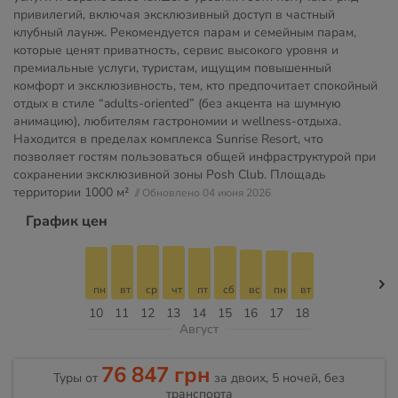
привилегий, включая эксклюзивный доступ в частный
клубный лаунж. Рекомендуется парам и семейным парам,
которые ценят приватность, сервис высокого уровня и
премиальные услуги, туристам, ищущим повышенный
комфорт и эксклюзивность, тем, кто предпочитает спокойный
отдых в стиле “adults-oriented” (без акцента на шумную
анимацию), любителям гастрономии и wellness-отдыха.
Находится в пределах комплекса Sunrise Resort, что
позволяет гостям пользоваться общей инфраструктурой при
сохранении эксклюзивной зоны Posh Club. Площадь
территории
1000 м²
// Обновлено 04 июня 2026
График цен
пн
вт
ср
чт
пт
сб
вс
пн
вт
10
11
12
13
14
15
16
17
18
Август
76 847 грн
Туры от
за двоих, 5 ночей, без
транспорта