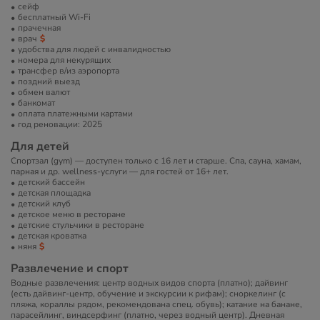
сейф
бесплатный Wi-Fi
прачечная
врач
удобства для людей с инвалидностью
номера для некурящих
трансфер в/из аэропорта
поздний выезд
обмен валют
банкомат
оплата платежными картами
год реновации: 2025
Для детей
Спортзал (gym) — доступен только с 16 лет и старше. Спа, сауна, хамам,
парная и др. wellness-услуги — для гостей от 16+ лет.
детский бассейн
детская площадка
детский клуб
детское меню в ресторане
детские стульчики в ресторане
детская кроватка
няня
Развлечение и спорт
Водные развлечения: центр водных видов спорта (платно); дайвинг
(есть дайвинг-центр, обучение и экскурсии к рифам); сноркелинг (с
пляжа, кораллы рядом, рекомендована спец. обувь); катание на банане,
парасейлинг, виндсерфинг (платно, через водный центр). Дневная