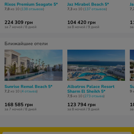
Rixos Premium Seagate 5*
Jaz Mirabel Beach 5*
Ja
7,8
из 10 (
138 отзывов
)
7,3
из 10 (
137 отзывов
)
7,
224 309 грн
104 420 грн
1
за 7 ночей / 8 дней
за 8 ночей / 9 дней
за
Ближайшие отели
Sunrise Remal Beach 5*
Albatros Palace Resort
S
Sharm El Sheikh 5*
7,2
из 10 (
4 отзывa
)
9
и
7,5
из 10 (
273 отзывa
)
168 585 грн
123 794 грн
1
за 7 ночей / 8 дней
за 8 ночей / 9 дней
за