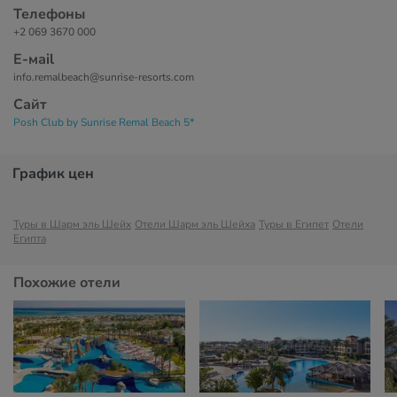
Телефоны
+2 069 3670 000
Е-маil
info.remalbeach@sunrise-resorts.com
Сайт
Posh Club by Sunrise Remal Beach 5*
График цен
Туры в Шарм эль Шейх
Отели Шарм эль Шейха
Туры в Египет
Отели
Египта
Похожие отели