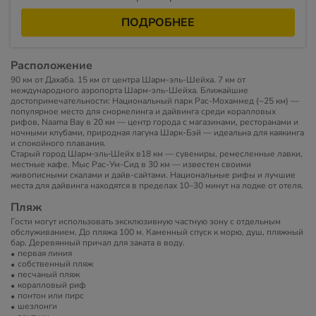
ПОДРОБНЕЕ
Расположение
90 км от Дахаба. 15 км от центра Шарм-эль-Шейха. 7 км от
международного аэропорта Шарм-эль-Шейха. Ближайшие
достопримечательности: Национальный парк Рас-Мохаммед (~25 км) —
популярное место для сноркелинга и дайвинга среди коралловых
рифов, Naama Bay в 20 км — центр города с магазинами, ресторанами и
ночными клубами, природная лагуна Шарк-Бэй — идеальна для каякинга
и спокойного плавания.
Старый город Шарм‑эль‑Шейх в18 км — сувениры, ремесленные лавки,
местные кафе. Мыс Рас-Ум-Сид в 30 км — известен своими
живописными скалами и дайв-сайтами. Национальные рифы и лучшие
места для дайвинга находятся в пределах 10–30 минут на лодке от отеля.
Пляж
Гости могут использовать эксклюзивную частную зону с отдельным
обслуживанием. До пляжа 100 м. Каменный спуск к морю, душ, пляжный
бар. Деревянный причал для заката в воду.
первая линия
собственный пляж
песчаный пляж
коралловый риф
понтон или пирс
шезлонги