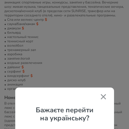
анимация: спортивные игры, конкурсы, занятия у бассейна. Вечерние
шоу: живая музыка, танцевальные представления, тематические вечера,
дискотека/ночной клуб (в пределах сети SUNRISE, трансфер или на
территории соседнего отеля), кино- и развлекательные программы.
Спа или велнес-центр
сауна/баня/хамам
джакузи
бильярд
настольный теннис
теннисный корт
волейбол
тренажерный зал
аэробика
занятия йогой
водные развлечения
дайвинг
серфинг
виндсерфинг
диско-клуб
анимация
организация экскурсий
Номера
В отеле 49 номеров. Типы номеров: роскошный люкс (PV), роскошный
Бажаєте перейти
люкс с джакузи (SF), королевский люкс (SF), роскошный люкс с
бассейном (PV/BF), роскошный люкс с джакузи (PSV/SV/SF), роскошный
на українську?
люкс с бассейном (BF), роскошный двухуровневый люкс с джакузи
(однокомнатный), панорамный люкс с джакузи (однокомнатный),
представительский люкс с бассейном (однокомнатный)/полупансион