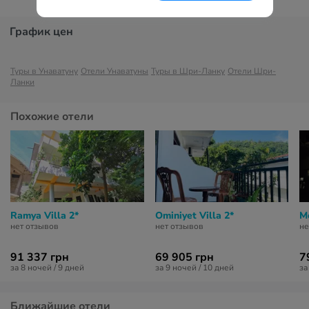
График цен
Туры в Унаватуну
Отели Унаватуны
Туры в Шри-Ланку
Отели Шри-
Ланки
Похожие отели
Ramya Villa 2*
Ominiyet Villa 2*
M
нет отзывов
нет отзывов
не
91 337 грн
69 905 грн
7
за 8 ночей / 9 дней
за 9 ночей / 10 дней
за
Ближайшие отели