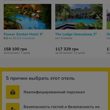
Flower Garden Hotel 3*
The Lodge Unawatuna 2*
O
8,2
из 10 (
12 отзывов
)
нет отзывов
не
158 100 грн
117 329 грн
1
за 6 ночей / 7 дней
за 10 ночей / 11 дней
за
5 причин выбрать этот отель
Квалифицированный персонал
Безопасность гостей и безопасность их