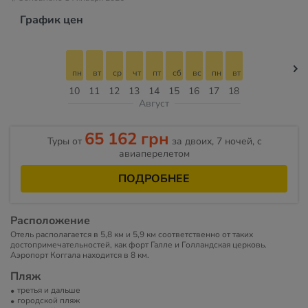
График цен
пн
вт
ср
чт
пт
сб
вс
пн
вт
10
11
12
13
14
15
16
17
18
Август
65 162 грн
Туры от
за двоих, 7 ночей, c
авиаперелетом
ПОДРОБНЕЕ
Расположение
Отель располагается в 5,8 км и 5,9 км соответственно от таких
достопримечательностей, как форт Галле и Голландская церковь.
Аэропорт Коггала находится в 8 км.
Пляж
третья и дальше
городской пляж