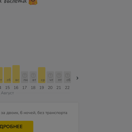
т
сб
вс
пн
вт
ср
чт
пт
сб
сб
вс
пн
вт
ср
чт
4
15
16
17
18
19
20
21
22
08
09
10
11
12
13
Август
за двоих, 6 ночей, без транспорта
ДРОБНЕЕ