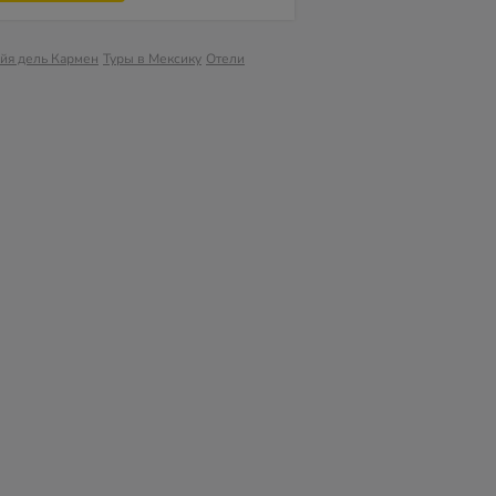
йя дель Кармен
Туры в Мексику
Отели