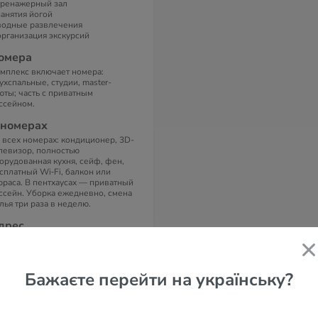
тренажерный зал
занятия йогой
водные развлечения
организация экскурсий
омера
мплекс включает номера:
ухспальные, студии, master-
юты; часть с приватным
ссейном.
 номерах
 всех номерах: кондиционер, 3D-
левизор, полностью
орудованная кухня, сейф, фен,
сплатный Wi‑Fi, балкон или
рраса. В пентхаусах — приватный
ссейн. Уборка ежедневно, смена
лья три раза в неделю.
дрес
 Cozumel Mz 81-Lt 1, Gonzalo
errero, 77710 Playa del Carmen,
R.
Бажаєте перейти на українську?
елефоны
2 1984 451 4490