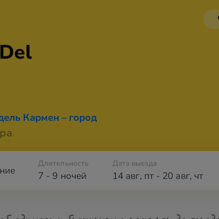
 Del
дель Кармен – город
ра
Длительность
Дата выезда
ние
7 - 9 ночей
14 авг
,
пт
-
20 авг
,
чт
обходимости бронируем трансфер до город