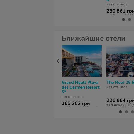
нет отзывов
230 861 гр
за 15 ночей / 1
Ближайшие отели
Grand Hyatt Playa
The Reef 28 5
del Carmen Resort
нет отзывов
5*
нет отзывов
226 864 гр
365 202 грн
за 9 ночей / 10 
за 14 ночей / 15 дней