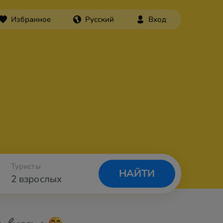
Избранное
Русский
Вход
Туристы
НАЙТИ
2 взрослых
а вылета