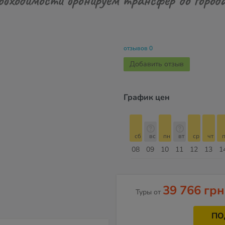
отзывов 0
Добавить отзыв
График цен
сб
вс
пн
вт
ср
чт
пт
сб
сб
вс
пн
вт
ср
чт
п
15
16
17
18
19
20
21
22
08
09
10
11
12
13
1
Август
39 766 грн
Туры от
ПО