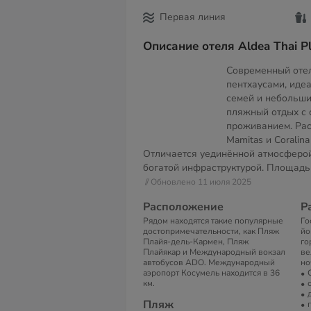
Первая линия
Описание отеля Aldea Thai P
Современный отел
пентхаусами, иде
семей и небольши
пляжный отдых с
проживанием. Ра
Mamitas и Coralin
Отличается уединённой атмосферой
богатой инфраструктурой. Площадь
// Обновлено 11 июля 2025
Расположение
Р
Рядом находятся такие популярные
Го
достопримечательности, как Пляж
йо
Плайя-дель-Кармен, Пляж
го
Плайякар и Международный вокзал
ве
автобусов ADO. Международный
но
аэропорт Косумель находится в 36
км.
Пляж