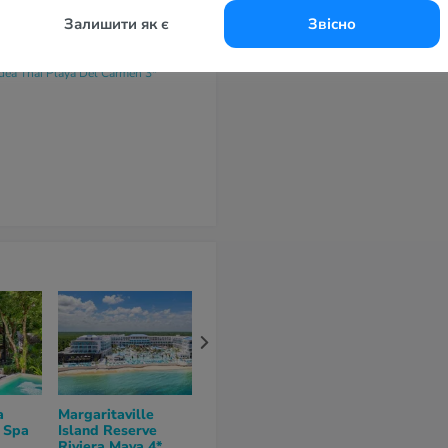
-маil
Залишити як є
Звісно
deathai@administración.com
айт
dea Thai Playa Del Carmen 3*
a
Margaritaville
Dos Playas Faranda
Nina Hotel &
 Spa
Island Reserve
Cancun Hotel 4*
Club 4*
Riviera Maya 4*
5
из 10 (
2 отзывa
)
нет отзывов