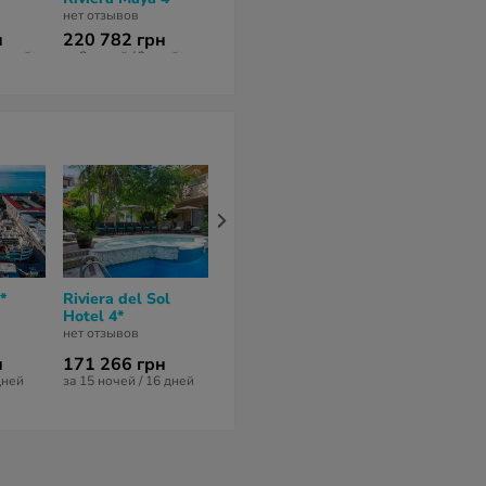
нет отзывов
220 973 грн
153 855 гр
н
220 782 грн
за 14 ночей / 15 дней
за 15 ночей / 1
6 дней
за 8 ночей / 9 дней
*
Riviera del Sol
Senses 5ta Av.
Posada Marip
Hotel 4*
Playa del Carmen
нет отзывов
by Artisan 4*
нет отзывов
нет отзывов
н
171 266 грн
173 001 гр
177 074 грн
дней
за 15 ночей / 16 дней
за 13 ночей / 1
за 7 ночей / 8 дней