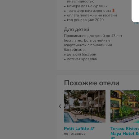
Е
инвалидностью
номера для некурящих
al
трансфер в/из аэропорта
оплата платежными картами
С
год реновации: 2020
Al
Для детей
Проживание для детей до 13 лет
бесплатно. Есть семейные
апартаменты с приватными
бассейнами.
детский бассейн
детская кроватка
Похожие отели
Petit Lafitte 4*
Terasu Rivier
Maya Hotel &
нет отзывов
4*