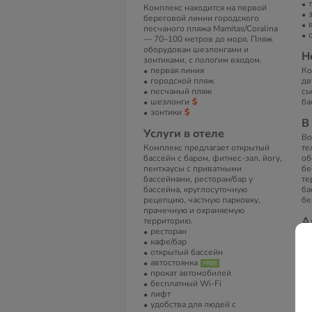
Комплекс находится на первой
береговой линии городского
песчаного пляжа Mamitas/Coralina
— 70–100 метров до моря. Пляж
оборудован шезлонгами и
Н
зонтиками, с пологим входом.
первая линия
Ко
городской пляж
дв
песчаный пляж
сь
шезлонги
ба
зонтики
В
Услуги в отеле
Во
Комплекс предлагает открытый
те
бассейн с баром, фитнес-зал, йогу,
об
пентхаусы с приватными
бе
бассейнами, ресторан/бар у
те
бассейна, круглосуточную
ба
рецепцию, частную парковку,
бе
прачечную и охраняемую
А
территорию.
ресторан
C.
кафе/бар
Gu
открытый бассейн
Q.
автостоянка
прокат автомобилей
Т
бесплатный Wi-Fi
+5
лифт
удобства для людей с