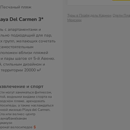
Песчаный пляж
Туры в Плайя дель Кармен
Отели Пла
laya Del Carmen 3*
Мексики
ь с апартаментами и
ально подходящий для пар,
х групп, желающих сочетать
 самостоятельным
сположен вблизи пляжей
a и пары шагов от 5-й Авеню.
, стильным дизайном и
 территории
20000 м²
азвлечение и спорт
сти могут заниматься фитнесом,
гой, водными видами спорта на
родском пляже, арендовать
лосипеды, а также наслаждаться
чной жизнью Playa del Carmen.
Спа или велнес-центр
сауна/баня/хамам
джакузи
прокат велосипедов