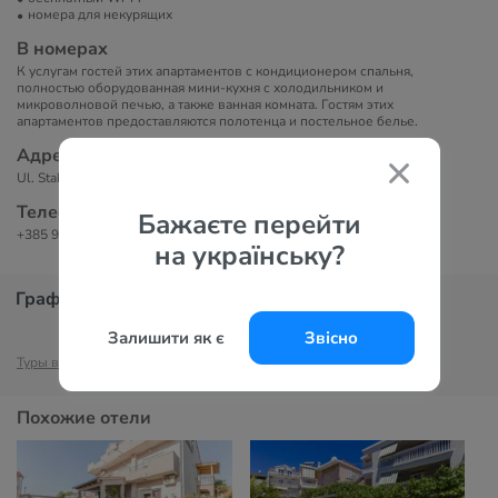
номера для некурящих
В номерах
К услугам гостей этих апартаментов с кондиционером спальня,
полностью оборудованная мини-кухня с холодильником и
микроволновой печью, а также ванная комната. Гостям этих
апартаментов предоставляются полотенца и постельное белье.
Адрес
Ul. Stablinac IV 16, 22211, Vodice, Хорватия
Телефоны
Бажаєте перейти
+385 91 917 5790
на українську?
График цен
Залишити як є
Звісно
Туры в Водице
Отели Водице
Туры в Хорватию
Отели Хорватии
Похожие отели