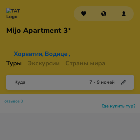
Mijo
Apartment 3*
Хорватия
Водице
,
,
Туры
Экскурсии
Страны мира
Куда
7
-
9
ночей
отзывов 0
Где купить тур?