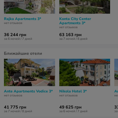
Rajka Apartments 3*
Konta City Center
Apartments 3*
нет отзывов
нет отзывов
36 244 грн
63 163 грн
за 6 ночей / 7 дней
за 7 ночей / 8 дней
Ближайшие отели
Ante Apartments Vodice 3*
Nikola Hotel 3*
A
нет отзывов
нет отзывов
не
41 775 грн
49 625 грн
3
за 7 ночей / 8 дней
за 6 ночей / 7 дней
за