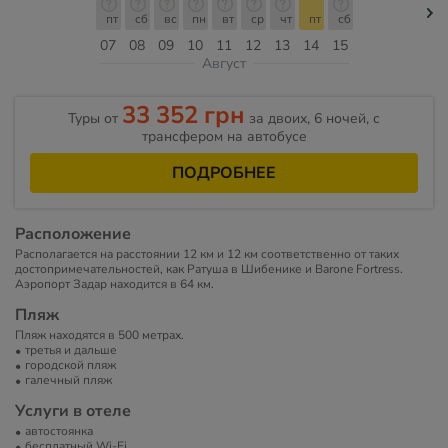
пт
сб
вс
пн
вт
ср
чт
пт
сб
07
08
09
10
11
12
13
14
15
Август
33 352 грн
Туры от
за двоих, 6 ночей, с
трансфером на автобусе
ПОДРОБНЕЕ
Расположение
Располагается на расстоянии 12 км и 12 км соответственно от таких
достопримечательностей, как Ратуша в Шибенике и Barone Fortress.
Аэропорт Задар находится в 64 км.
Пляж
Пляж находятся в 500 метрах.
третья и дальше
городской пляж
галечный пляж
Услуги в отеле
автостоянка
бесплатный Wi-Fi