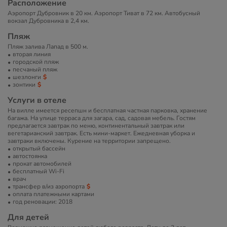
Расположение
Аэропорт Дубровник в 20 км. Аэропорт Тиват в 72 км. Автобусный
вокзал Дубровника в 2,4 км.
Пляж
Пляж залива Лапад в 500 м.
вторая линия
городской пляж
песчаный пляж
шезлонги
зонтики
Услуги в отеле
На вилле имеется ресепшн и бесплатная частная парковка, хранение
багажа. На улице терраса для загара, сад, садовая мебель. Гостям
предлагается завтрак по меню, континентальный завтрак или
вегетарианский завтрак. Есть мини-маркет. Ежедневная уборка и
завтраки включены. Курение на территории запрещено.
открытый бассейн
автостоянка
прокат автомобилей
бесплатный Wi-Fi
врач
трансфер в/из аэропорта
оплата платежными картами
год реновации: 2018
Для детей