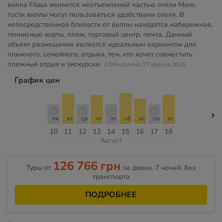
вилла Filaus является неотъемлемой частью отеля More,
гости виллы могут пользоваться удобствами отеля. В
непосредственной близости от виллы находятся набережная,
теннисные корты, пляж, торговый центр, почта. Данный
объект размещения является идеальным вариантом для
пляжного, семейного, отдыха, тем, кто хочет совместить
пляжный отдых и экскурсии.
// Обновлено 27 апреля 2026
График цен
пн
вт
ср
чт
пт
сб
вс
пн
вт
10
11
12
13
14
15
16
17
18
Август
126 766 грн
Туры от
за двоих, 7 ночей, без
транспорта
ПОДРОБНЕЕ