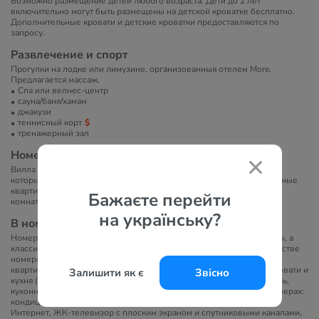
Возможно размещение детей любого возраста. Дети до 2 лет
включительно могут быть размещены на детской кроватке бесплатно.
Дополнительные кровати и детские кроватки предоставляются по
запросу.
Развлечение и спорт
Прогулки на лодке или лимузине, организованныя отелем More.
Предлагается массаж.
Спа или велнес-центр
сауна/баня/хамам
джакузи
теннисный корт
тренажерный зал
Номера
Вилла располагает 8-ю двухместными спальнями, большинство из
которых имеют балкон. Имеются две комфортабельно оборудованные
квартиры, где есть собственная кухня, столовая, спальня и ванная
Бажаєте перейти
комната.
на українську?
В номерах
Номера оформлены в приглушенных тонах и богато декорированы, а
классическая мебель придает изысканность и роскошь. В большинстве
номеров есть балкон с видом на бассейн или сад. Однокомнатная
квартира: гостиная с возможностью установки дополнительной кровати и
Залишити як є
Звісно
кухня (холодильник, посудомоечная машина, плита, кухонная утварь,
кухонный стол). Двухкомнатной квартира с двумя спальнями. В номерах:
кондиционер, гардероб, бесплатный высокоскоростной доступ в
Интернет, ЖК-телевизор с плоским экраном и спутниковыми каналами,