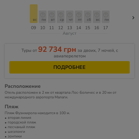
вс
пн
вт
ср
чт
пт
сб
вс
пн
09
10
11
12
13
14
15
16
17
Август
92 734 грн
Туры от
за двоих, 7 ночей, c
авиаперелетом
ПОДРОБНЕЕ
Расположение
Отель расположен в 2 км от квартала Лос-Боличес и в 20 км от
международного аэропорта Малаги.
Пляж
Пляж Фуэнхирола находится в 100 м.
вторая линия
городской пляж
песчаный пляж
шезлонги
зонтики