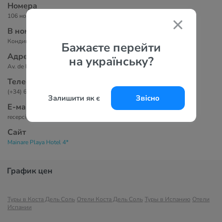
Номера
106 номеров.
В номерах
Кондиционер, ванная комната, телевизор, бесплатный Wi-Fi.
Бажаєте перейти
Адрес
на українську?
Av. de las Gaviotas, 23, 29640 Fuengirola, Málaga Испания
Телефоны
(+34) 660 48 58 07
Залишити як є
Звісно
Е-маil
recepcion@hotelmainareplaya.es
Сайт
Mainare Playa Hotel 4*
График цен
Туры в Коста Дель Соль
Отели Коста Дель Соль
Туры в Испанию
Отели
Испании