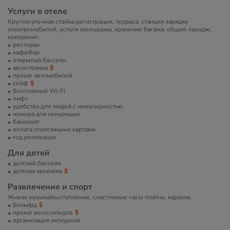
Услуги в отеле
Круглосуточная стойка регистрации, терраса, станция зарядки
электромобилей, услуги консьержа, хранение багажа, общий лаундж,
коворкинг.
ресторан
кафе/бар
открытый бассейн
автостоянка
прокат автомобилей
сейф
бесплатный Wi-Fi
лифт
удобства для людей с инвалидностью
номера для некурящих
банкомат
оплата платежными картами
год реновации
Для детей
детский бассейн
детская кроватка
Развлечение и спорт
Живая музыка/выступление, счастливые часы платно, караоке.
бильярд
прокат велосипедов
организация экскурсий