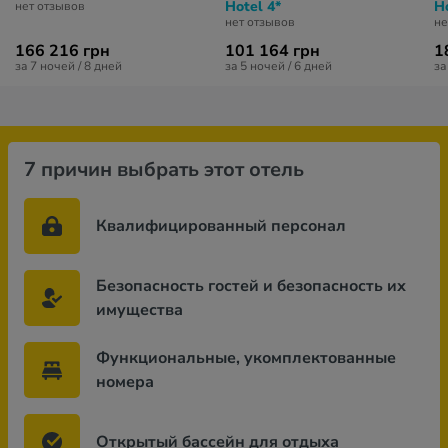
Hotel 4*
Ho
нет отзывов
нет отзывов
не
166 216 грн
101 164 грн
1
за 7 ночей / 8 дней
за 5 ночей / 6 дней
за
7 причин выбрать этот отель
Квалифицированный персонал
Безопасность гостей и безопасность их
имущества
Функциональные, укомплектованные
номера
Открытый бассейн для отдыха