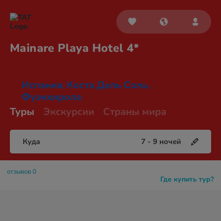
Mainare Playa
Hotel 4*
Испания
Коста Дель Соль
,
,
Фуэнхирола
Туры
Экскурсии
Страны мира
Куда
7
-
9
ночей
отзывов 0
Где купить тур?