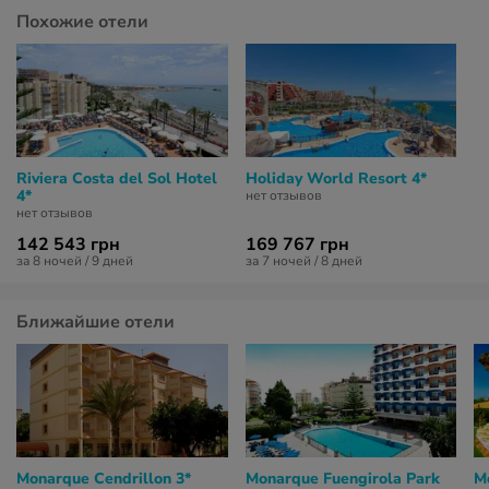
Похожие отели
Riviera Costa del Sol Hotel
Holiday World Resort 4*
4*
нет отзывов
нет отзывов
142 543 грн
169 767 грн
за 8 ночей / 9 дней
за 7 ночей / 8 дней
Ближайшие отели
Monarque Cendrillon 3*
Monarque Fuengirola Park
M