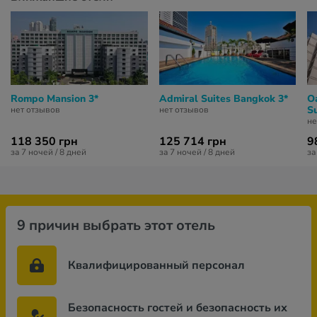
Rompo Mansion 3*
Admiral Suites Bangkok 3*
O
S
нет отзывов
нет отзывов
не
118 350 грн
125 714 грн
9
за 7 ночей / 8 дней
за 7 ночей / 8 дней
за
9 причин выбрать этот отель
Квалифицированный персонал
Безопасность гостей и безопасность их