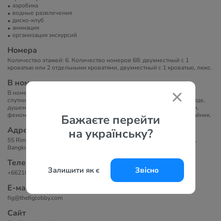
аэробика
водные развлечения
диско-клуб
анимация
организация экскурсий
Номера
Количество этажей: 6. Количество номеров 68: двухместный с 1
кроватью или 2 отдельными кроватями, двухместный с 1 кроватью, люкс.
В номерах
В номерах есть кондиционер, телевизор с плоским экраном и
спутниковыми каналами, сейф, гостиная зона и ванная комната с биде,
душем, бесплатными туалетно-косметическими принадлежностями,
феном. Есть тапочки, постельное белье и полотенца, кофеварка/чайник.
Бажаєте перейти
Адрес
на українську?
55 Rimthangrotfaisaipaknam Road, Khwaeng Khlong Toei, Khlong Toei,
Bangkok 10110, Таиланд
Телефоны
Залишити як є
Звісно
+6621031033
Е-маil
fig@thefiglobby.com
Сайт