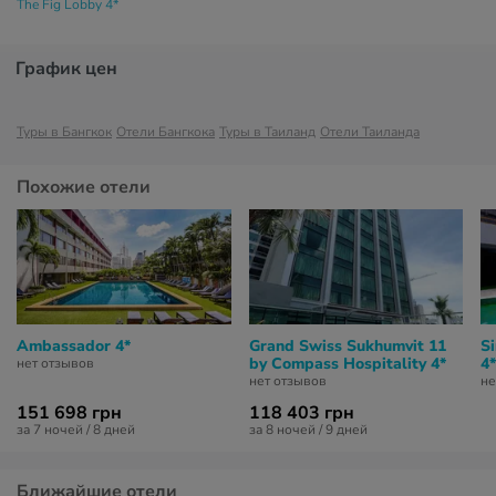
The Fig Lobby 4*
График цен
Туры в Бангкок
Отели Бангкока
Туры в Таиланд
Отели Таиланда
Похожие отели
Ambassador 4*
Grand Swiss Sukhumvit 11
S
by Compass Hospitality 4*
4*
нет отзывов
нет отзывов
не
151 698 грн
118 403 грн
за 7 ночей / 8 дней
за 8 ночей / 9 дней
Ближайшие отели