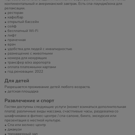
континентальный и американский завтрак. Есть спа-лаундж/зона для
релаксации.
ресторан
кафе/бар
открытый бассейн
сейф
бесплатный Wi-Fi
лифт
прачечная
врач
удобства для людей с инвалидностью
размещение с животными
номера для некурящих
трансфер в/из аэропорта
оплата платежными картами
год реновации: 2022
Для детей
Разрешается проживание детей любого возраста.
детская площадка
Развлечение и спорт
Гостям доступны следующие услуги (может взиматься дополнительная
плата): различные виды массажа, счастливые часы, раздевалка со
шкафчиками в фитнес-центре / спа-салоне, бинго, экскурсия или
презентация о местной культуре.
Спа или велнес-центр
джакузи
тренажерный зал