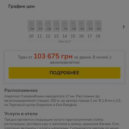
График цен
пн
вт
ср
чт
пт
сб
вс
пн
вт
10
11
12
13
14
15
16
17
18
Август
103 675 грн
Туры от
за двоих, 8 ночей, c
авиаперелетом
ПОДРОБНЕЕ
Расположение
Аэропорт Суварнабхуми находится в 27 км. Расстояние до
железнодорожной станции 100 м, до центра города 1 км. В 1,9 км и 2,5
км Торговый центр Emporium и One Bangkok.
Услуги в отеле
Предоставляются следующие услуги: круглосуточная стойка
регистрации, доставка еды и напитков в номер, хранение багажа. Есть
торговые автоматы с едой и напитками. Сервируется завтрак по меню,