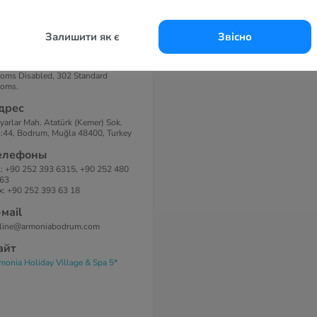
анимация
омера
Залишити як є
Звісно
отеле 381 номер: 5 Deluxe Suits, 8
luxe Rooms, 12 Junior Suites, 2
al Suites, 48 Large Rooms, 4
oms Disabled, 302 Standard
oms.
дрес
yarlar Mah. Atatürk (Kemer) Sok.
:44, Bodrum, Muğla 48400, Turkey
елефоны
l: +90 252 393 6315, +90 252 480
63
x: +90 252 393 63 18
-маil
line@armoniabodrum.com
айт
monia Holiday Village & Spa 5*