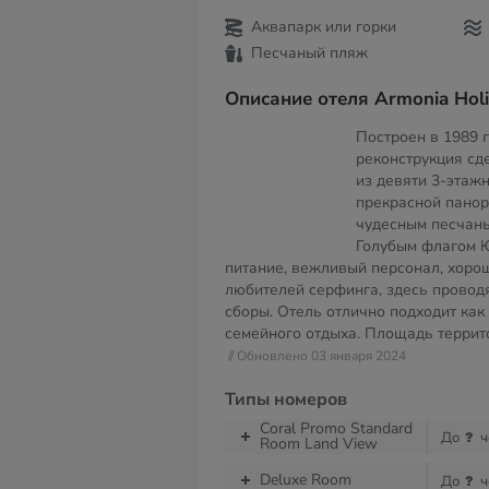
Аквапарк или горки
Песчаный пляж
Описание отеля Armonia Holid
Построен в 1989 
реконструкция сде
из девяти 3-этажн
прекрасной пано
чудесным песчан
Голубым флагом 
питание, вежливый персонал, хоро
любителей серфинга, здесь проводя
сборы. Отель отлично подходит как
семейного отдыха. Площадь терри
// Обновлено 03 января 2024
Типы номеров
Coral Promo Standard
До
ч
Room Land View
Deluxe Room
До
ч