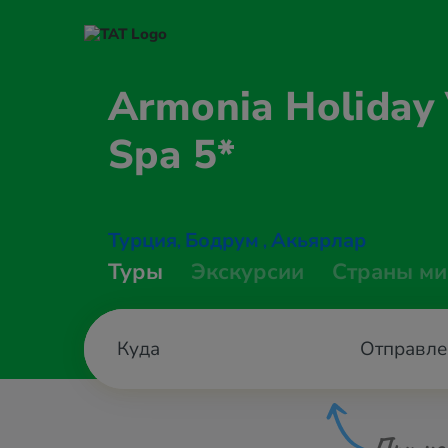
Armonia Holiday 
Spa 5*
Турция
Бодрум
Акьярлар
,
,
Туры
Экскурсии
Страны ми
Отправле
При не