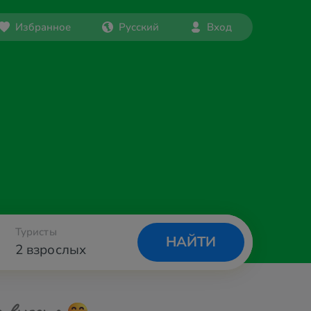
Избранное
Русский
Вход
Туристы
НАЙТИ
2 взрослых
а вылета