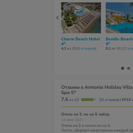
Charm Beach Hotel
Bendis Beach
4*
4*
4,2
из 10 (
5 отзывов
)
8,1
из 10 (
12 от
Отзывы о Armonia Holiday Vill
Spa 5*
7.6
из 10
20 отзывов
|
№10
и
Отель на 3, не на 5 звёзд
11 июня 2021
Отель на 3 и никак не на 5.
Чисто, убирают качественно каждый д