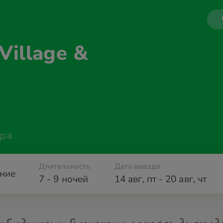
Village &
ра
Длительность
Дата выезда
ние
7 - 9 ночей
14 авг
,
пт
-
20 авг
,
чт
обходимости бронируем трансфер до город