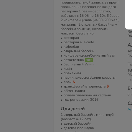
предварительной записи, за время
проживания посещение каждого
ресторана 1 раз — бесплатно,
Н
работают с 15.05 по 15.10), 6 баров,
В 
2 конференц-зала (на 30–200 чел.),
De
магазины, 2 открытых бассейна, у
Ov
бассейна зонтики, шезлонги,
Ro
матрасы: бесплатно.
Ro
ресторан
ресторан a la carte
А
кафе/бар
открытый бассейн
Ak
конференц-зал/банкетный зал
No
автостоянка
Т
бесплатный Wi-Fi
лифт
Te
прачечная
06
парикмахерская/салон красоты
Fa
врач
трансфер в/из аэропорта
Е
обмен валют
on
оплата платежными картами
год реновации: 2016
С
Для детей
Ar
1 открытый бассейн, мини-клуб
(возраст 4-12 лет).
детский бассейн
детская площадка