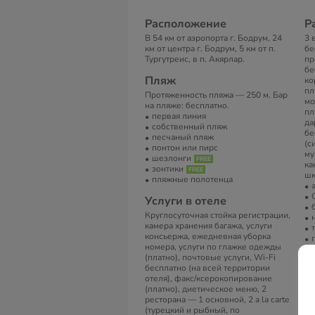
Расположение
Р
В 54 км от аэропорта г. Бодрум, 24
3 
км от центра г. Бодрум, 5 км от п.
бе
Тургутреис, в п. Акярлар.
пр
бе
Пляж
ко
пл
Протяженность пляжа — 250 м. Бар
мо
на пляже: бесплатно.
пл
первая линия
да
собственный пляж
бе
песчаный пляж
(с
понтон или пирс
му
шезлонги
ка
зонтики
шк
пляжные полотенца
Услуги в отеле
Круглосуточная стойка регистрации,
камера хранения багажа, услуги
консьержа, ежедневная уборка
номера, услуги по глажке одежды
(платно), почтовые услуги, Wi-Fi
бесплатно (на всей территории
отеля), факс/ксерокопирование
(платно), диетическое меню, 2
ресторана — 1 основной, 2 a la carte
(турецкий и рыбный, по