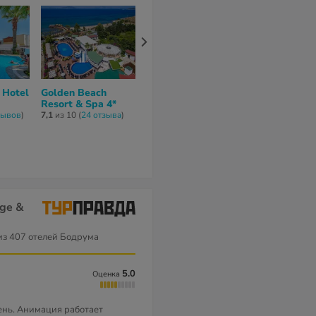
 Hotel
Golden Beach
Rammos Managed
Resort & Spa 4*
By Dedeman 5*
зывов
)
7,1
из 10 (
24 отзывa
)
нет отзывов
age &
з 407 отелей Бодрума
5.0
Оценка
ень. Анимация работает