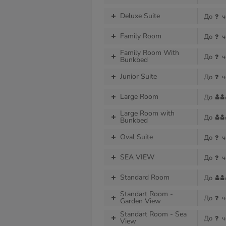
Deluxe Suite
До
ч
Family Room
До
ч
Family Room With
До
ч
Bunkbed
Junior Suite
До
ч
Large Room
До
Large Room with
До
Bunkbed
Oval Suite
До
ч
SEA VIEW
До
ч
Standard Room
До
Standart Room -
До
ч
Garden View
Standart Room - Sea
До
ч
View