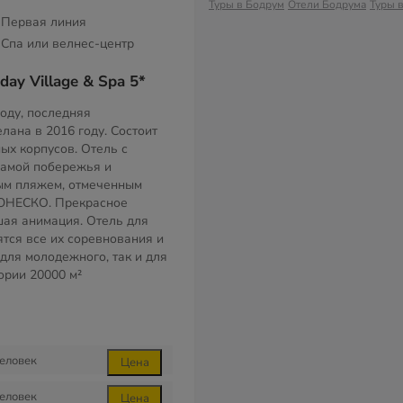
Туры в Бодрум
Отели Бодрума
Туры 
Первая линия
Спа или велнес-центр
ay Village & Spa 5*
году, последняя
лана в 2016 году. Состоит
ых корпусов. Отель с
рамой побережья и
ым пляжем, отмеченным
ЮНЕСКО. Прекрасное
шая анимация. Отель для
тся все их соревнования и
 для молодежного, так и для
тории
20000 м²
еловек
Цена
еловек
Цена