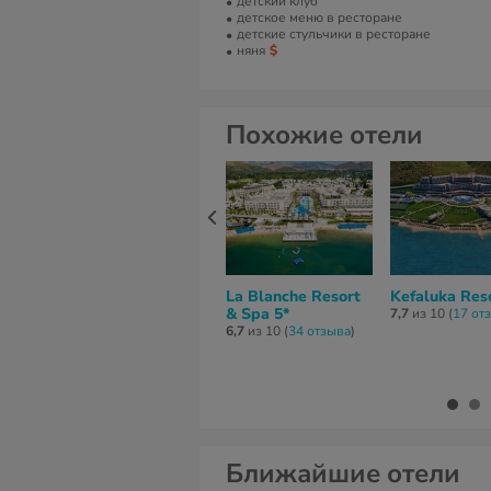
детский клуб
детское меню в ресторане
детские стульчики в ресторане
няня
Похожие отели
La Blanche Resort
Kefaluka Reso
& Spa 5*
7,7
из 10 (
17 от
6,7
из 10 (
34 отзывa
)
Ближайшие отели