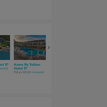
rt 5*
Azure By Yelken
Kadikale Resort 5*
Delta Hotel 
Hotel 5*
Marriott Bod
зывов
)
7,6
из 10 (
37 отзывов
)
7,1
из 10 (
28 отзывов
)
8
из 10 (
21 отз