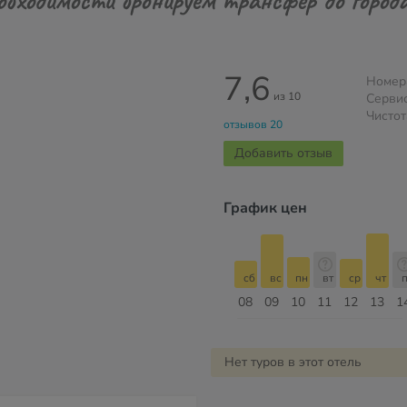
7,6
Номер
из 10
Серви
Чистот
отзывов 20
Добавить отзыв
График цен
сб
вс
пн
вт
ср
чт
пт
сб
сб
вс
пн
вт
ср
чт
п
15
16
17
18
19
20
21
22
08
09
10
11
12
13
1
Август
Нет туров в этот отель