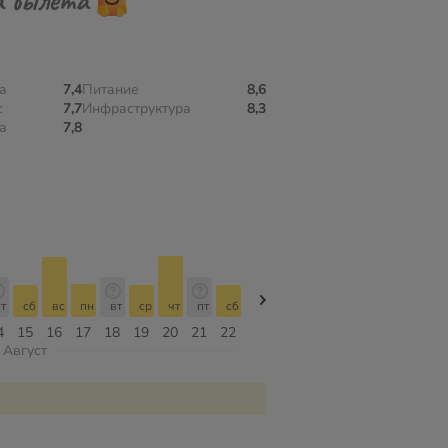
а
7,4
Питание
8,6
с
7,7
Инфраструктура
8,3
а
7,8
т
сб
вс
пн
вт
ср
чт
пт
сб
сб
вс
пн
вт
ср
чт
4
15
16
17
18
19
20
21
22
08
09
10
11
12
13
Август