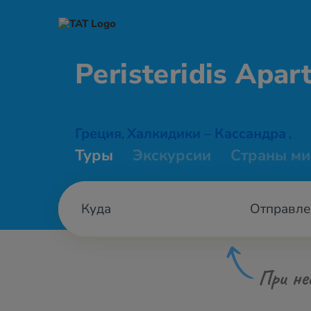
Peristeridis
Apar
Греция
Халкидики – Кассандра
,
,
Туры
Экскурсии
Страны ми
Отправле
При не