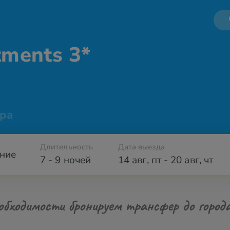
tments 3*
ра
Длительность
Дата выезда
ние
7 - 9 ночей
14 авг
,
пт
-
20 авг
,
чт
обходимости бронируем трансфер до город