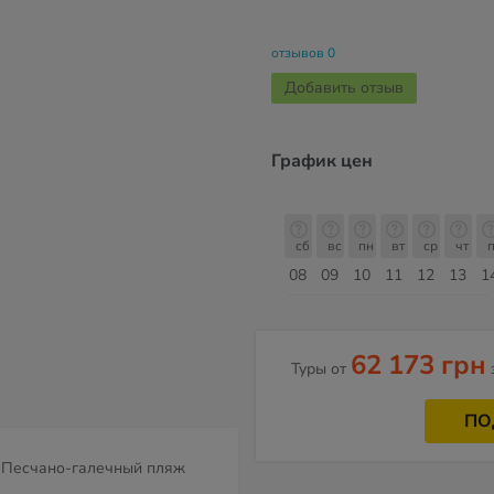
отзывов 0
Добавить отзыв
График цен
сб
вс
пн
вт
ср
чт
пт
сб
сб
вс
пн
вт
ср
чт
п
15
16
17
18
19
20
21
22
08
09
10
11
12
13
1
Август
62 173 грн
Туры от
ПО
Песчано-галечный пляж