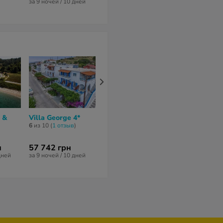
за 9 ночей / 10 дней
за 6 ночей / 7 
s &
Villa George 4*
Kassandra Palace
5*
6
из 10 (
1 отзыв
)
6,9
из 10 (
65 отзывов
)
н
57 742 грн
111 872 грн
дней
за 9 ночей / 10 дней
за 9 ночей / 10 дней