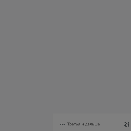
сб
вс
пн
вт
ср
чт
пт
08
09
10
11
12
13
14
Третья и дальше