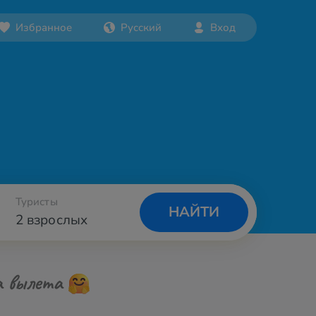
Избранное
Русский
Вход
Туристы
НАЙТИ
2 взрослых
а вылета