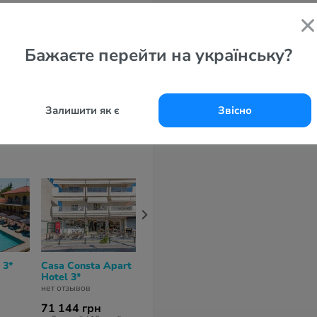
дрес
llini, Polychrono, Kassandra,
lkidiki 63085
Бажаєте перейти на українську?
елефоны
0 2374 052426
Залишити як є
Звісно
 3*
Casa Consta Apart
Ampelia Hotel 3*
Verano Afyto
Hotel 3*
Hotel 3*
нет отзывов
нет отзывов
нет отзывов
71 144 грн
70 934 грн