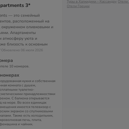
Туры в Халкидики – Кассандру
Отели 
Apartments 3*
Отели Греции
tments — это семейный
ентов, расположенный на
, окруженном оливковыми и
ьями. Апартаменты
м атмосферу уюта и
кже близость к основным
// Обновлено 06 июля 2026
омера
отеле 10 номеров.
 номерах
орудованная кухня и собственная
нная комната с душем,
сплатными туалетно-
сметическими принадлежностями
феном. C балкона открывается
д на море. Во всех единицах
змещения имеется телевизор с
оским экраном со спутниковыми
налами. Также есть холодильник,
кроволновая печь, плита,
фемашина и чайник.