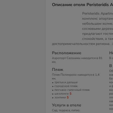
Описание отеля Peristeridis 
Peristeridis Apar
комплекс апартам
небольшом холме
сосновыми дерев
предлагают гостя
спокойствия, а та
достопримечательностям региона.
Расположение
Н
Аэропорт Салоники находится в 81
В 
км.
В
Пляж
Об
Пляж Полихроно находится в 1,4
ва
км.
бе
третья и дальше
ко
городской пляж
и 
песчано-галечный пляж
ви
шезлонги
ра
зонтики
пл
ка
Услуги в отеле
ми
ко
Сад, терраса, патио.