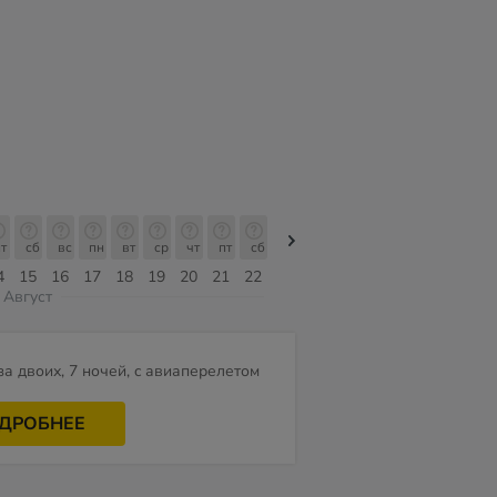
т
сб
вс
пн
вт
ср
чт
пт
сб
сб
вс
пн
вт
ср
чт
4
15
16
17
18
19
20
21
22
08
09
10
11
12
13
Август
за двоих, 7 ночей, c авиаперелетом
ДРОБНЕЕ