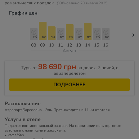
романтических поездок.
// Обновлено 20 января 2025
График цен
сб
вс
пн
вт
ср
чт
пт
сб
вс
08
09
10
11
12
13
14
15
16
Август
98 690 грн
Туры от
за двоих, 7 ночей, c
авиаперелетом
ПОДРОБНЕЕ
Расположение
Аэропорт Барселона – Эль-Прат находится в 11 км от отеля.
Услуги в отеле
Подается континентальный завтрак. На территории есть торговые
автоматы с напитками и закусками.
кафе/бар