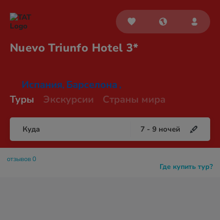
Nuevo Triunfo
Hotel 3*
Испания
Барселона
,
,
Туры
Экскурсии
Страны мира
Куда
7
-
9
ночей
отзывов 0
Где купить тур?