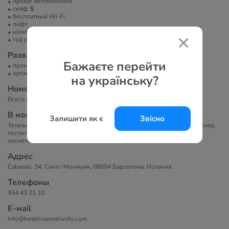
прокат автомобилей
сейф
бесплатный Wi-Fi
лифт
номера для некурящих
год реновации
Развлечение и спорт
Бажаєте перейти
прокат велосипедов
организация экскурсий
на українську?
Номера
Всего 40 номеров.
В номерах
Залишити як є
Звісно
Телевизор с плоским экраном и спутниковыми каналами, кондиционер,
гостиная зона, письменный стол, ванная комната с туалетно-
косметическими средствами.
Адрес
Cabanes, 34, Сантс-Монжуик, 08004 Барселона, Испания.
Телефоны
934 43 21 10
Е-маil
info@hotelnuevotriunfo.com