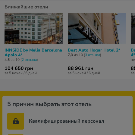
Ближайшие отели
INNSiDE by Melia Barcelona
Best Auto Hogar Hotel 2*
B
Apolo 4*
4*
7,3
из 10 (
3 отзывa
)
4,5
из 10 (
2 отзывa
)
не
104 650 грн
88 961 грн
8
за 5 ночей / 6 дней
за 5 ночей / 6 дней
за
5 причин выбрать этот отель
Квалифицированный персонал