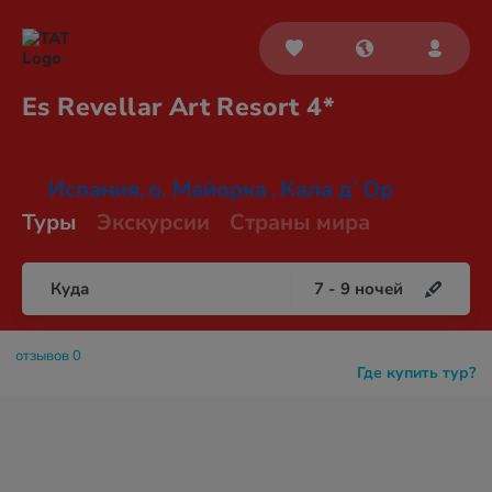
Es Revellar Art
Resort 4*
Испания
о. Майорка
Кала д`Ор
,
,
Туры
Экскурсии
Страны мира
Куда
7
-
9
ночей
отзывов 0
Где купить тур?