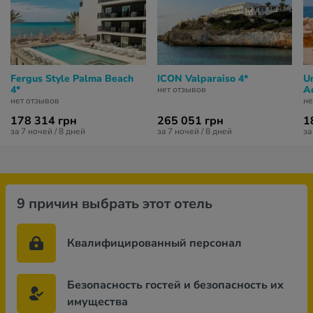
Fergus Style Palma Beach
ICON Valparaiso 4*
U
4*
A
нет отзывов
нет отзывов
не
178 314 грн
265 051 грн
1
за 7 ночей / 8 дней
за 7 ночей / 8 дней
за
9 причин выбрать этот отель
Квалифицированный персонал
Безопасность гостей и безопасность их
имущества