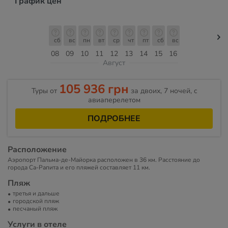
График цен
сб
вс
пн
вт
ср
чт
пт
сб
вс
08
09
10
11
12
13
14
15
16
Август
105 936 грн
Туры от
за двоих, 7 ночей, c
авиаперелетом
ПОДРОБНЕЕ
Расположение
Аэропорт Пальма-де-Майорка расположен в 36 км. Расстояние до
города Са-Рапита и его пляжей составляет 11 км.
Пляж
третья и дальше
городской пляж
песчаный пляж
Услуги в отеле