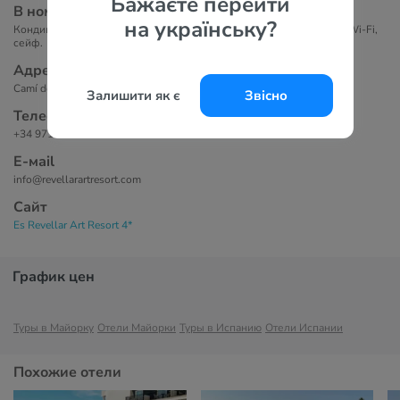
Бажаєте перейти
В номерах
на українську?
Кондиционер, ванная комната, телевизор, мини-бар, бесплатный Wi-Fi,
сейф.
Адрес
Camí des Revellar, Km 3,7, 07630 Кампос, Испания
Залишити як є
Звісно
Телефоны
+34 971160274
Е-маil
info@revellarartresort.com
Сайт
Es Revellar Art Resort 4*
График цен
Туры в Майорку
Отели Майорки
Туры в Испанию
Отели Испании
Похожие отели