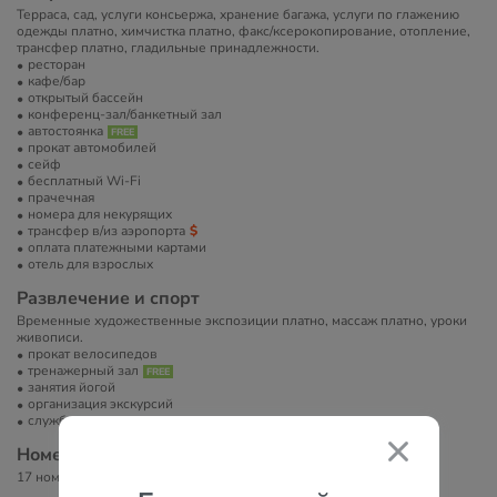
Терраса, сад, услуги консьержа, хранение багажа, услуги по глажению
одежды платно, химчистка платно, факс/ксерокопирование, отопление,
трансфер платно, гладильные принадлежности.
ресторан
кафе/бар
открытый бассейн
конференц-зал/банкетный зал
автостоянка
прокат автомобилей
сейф
бесплатный Wi-Fi
прачечная
номера для некурящих
трансфер в/из аэропорта
оплата платежными картами
отель для взрослых
Развлечение и спорт
Временные художественные экспозиции платно, массаж платно, уроки
живописи.
прокат велосипедов
тренажерный зал
занятия йогой
организация экскурсий
служба организации торжеств
Номера
17 номеров.