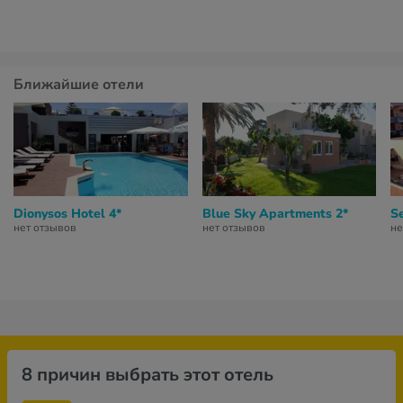
Ближайшие отели
Dionysos Hotel 4*
Blue Sky Apartments 2*
S
нет отзывов
нет отзывов
не
8 причин выбрать этот отель