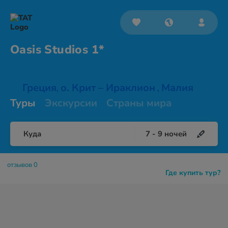
Oasis
Studios 1*
Греция
о. Крит – Ираклион
Малия
,
,
Туры
Экскурсии
Страны мира
Куда
7
-
9
ночей
отзывов 0
Где купить тур?