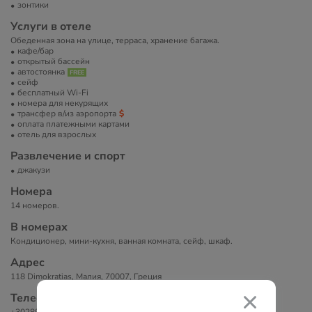
зонтики
Услуги в отеле
Обеденная зона на улице, терраса, хранение багажа.
кафе/бар
открытый бассейн
автостоянка
сейф
бесплатный Wi-Fi
номера для некурящих
трансфер в/из аэропорта
оплата платежными картами
отель для взрослых
Развлечение и спорт
джакузи
Номера
14 номеров.
В номерах
Кондиционер, мини-кухня, ванная комната, сейф, шкаф.
Адрес
118 Dimokratias, Малия, 70007, Греция
Телефоны