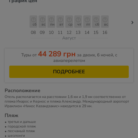
График цен
сб
вс
пн
вт
ср
чт
пт
сб
вс
08
09
10
11
12
13
14
15
16
Август
44 289 грн
Туры от
за двоих, 6 ночей, c
авиаперелетом
ПОДРОБНЕЕ
Расположение
Отель располагается на расстоянии 1,6 км и 1,9 км соответственно от
пляжа Икарос и Кернос и пляжа Александр. Международный аэропорт
Ираклион «Никос Казандзакис» находится в 29 км.
Пляж
третья и дальше
городской пляж
песчаный пляж
шезлонги