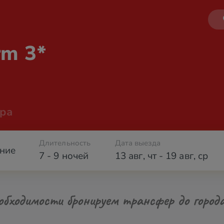
rm 3*
ра
Длительность
Дата выезда
ние
7 - 9 ночей
13 авг
,
чт
-
19 авг
,
ср
обходимости бронируем трансфер до город