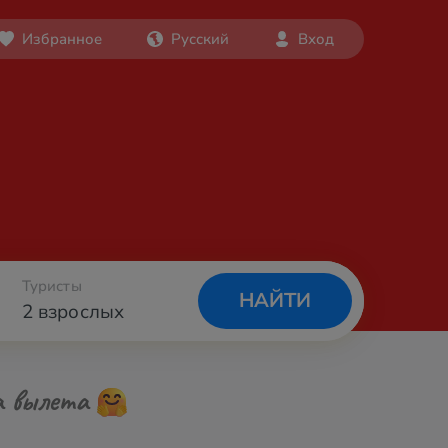
Избранное
Русский
Вход
Туристы
НАЙТИ
2 взрослых
а вылета