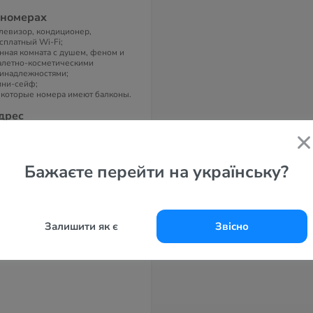
 номерах
левизор, кондиционер,
сплатный Wi-Fi;
нная комната с душем, феном и
алетно-косметическими
инадлежностями;
ни-сейф;
которые номера имеют балконы.
дрес
Avinguda de Ricardo Bayona, 03502
нидорм, Испания
елефоны
Бажаєте перейти на українську?
34) 96 585 14 47
-маil
servas@hotelacapulcobenidorm.com
Залишити як є
Звісно
айт
apulco Benidorm 3*