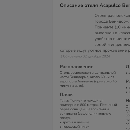
Описание отеля Acapulco Be
Отель расположен
города Бенидорм,
Пониенте (10 мин
выполнен в класс
удобство и чистот
семей и индивиду
которые ищут уютное проживание р
// Обновлено 02 декабря 2024
Расположение
Д
Отель расположен в центральной
части Бенидорма, около 60 км от
Р
аэропорта Аликанте (примерно 45
минут на авто).
Пляж
Н
Пляж Пониенте находится
примерно в 800 метрах. Песчаный
От
берег оснащен шезлонгами и
дв
зонтиками (за дополнительную
об
плату).
не
третья и дальше
со
городской пляж
кр