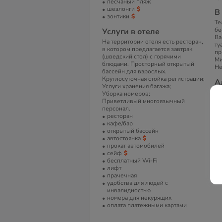
песчаный пляж
шезлонги
В
зонтики
Те
бе
Услуги в отеле
Ва
На территории отеля есть ресторан,
ту
в котором предлагается завтрак
пр
(шведский стол) с горячими
Ми
блюдами. Просторный открытый
Не
бассейн для взрослых.
Круглосуточная стойка регистрации;
А
Услуги хранения багажа;
7 
Уборка номеров;
Бе
Приветливый многоязычный
персонал.
Т
ресторан
кафе/бар
(+
открытый бассейн
автостоянка
Е
прокат автомобилей
re
сейф
бесплатный Wi-Fi
С
лифт
прачечная
Ac
удобства для людей с
инвалидностью
номера для некурящих
оплата платежными картами