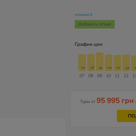
отзывов 0
Добавить отзыв
График цен
пт
сб
вс
пн
вт
ср
чт
пт
пт
сб
вс
пн
вт
ср
ч
14
15
16
17
18
19
20
21
07
08
09
10
11
12
1
Август
95 995 грн
Туры от
ПО