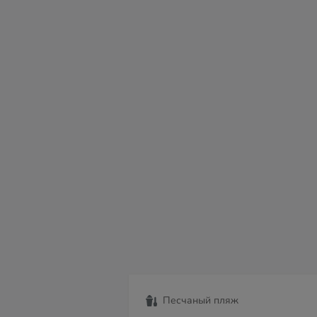
пт
сб
вс
пн
вт
ср
чт
07
08
09
10
11
12
13
Песчаный пляж