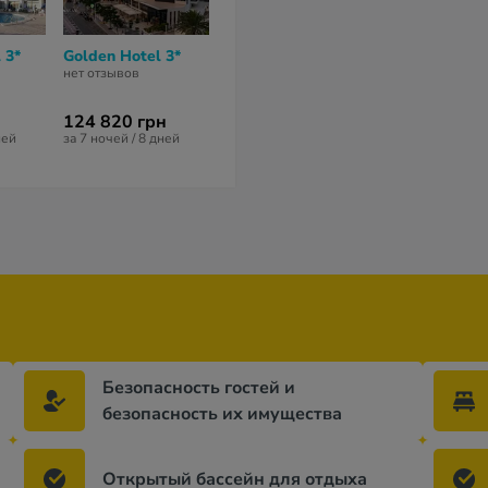
 3*
Golden Hotel 3*
RH Corona Del Mar
Port Fleming
Hotel 4*
2*
нет отзывов
нет отзывов
нет отзывов
124 820 грн
130 237 грн
117 666 гр
ней
за 7 ночей / 8 дней
за 5 ночей / 6 дней
за 6 ночей / 7 
Безопасность гостей и
безопасность их имущества
Открытый бассейн для отдыха