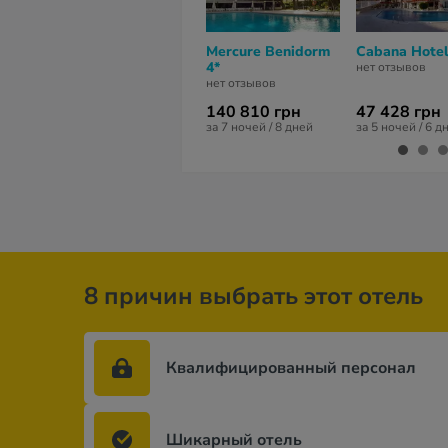
Mercure Benidorm
Cabana Hotel
4*
нет отзывов
нет отзывов
140 810 грн
47 428 грн
за 7 ночей / 8 дней
за 5 ночей / 6 д
8 причин выбрать этот отель
Квалифицированный персонал
Шикарный отель