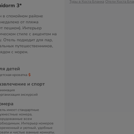
Туры в Коста Бланка
Отели Коста Бла
nidorm 3*
 в спокойном районе
 недалеко от пляжа
ут пешком). Интерьер
ическом стиле с акцентом на
у. Отель подходит для пар,
альных путешественников,
ядом с морем.
ля детей
детская кроватка
азвлечение и спорт
анимация
организация экскурсий
омера
ель имеет стандартные
ухместные номера,
орудованные всем
обходимым. Интерьер номеров
временный и уютный, удобные
овати и чистые ванные комнаты.