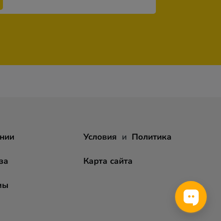
нии
Условия
и
Политика
за
Карта сайта
мы