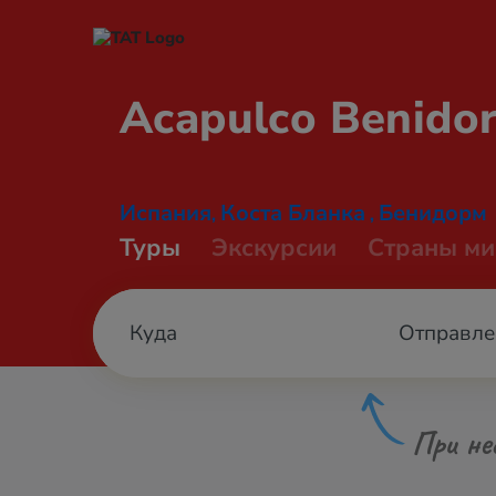
Acapulco
Benido
Испания
Коста Бланка
Бенидорм
,
,
Туры
Экскурсии
Страны ми
Отправле
При не