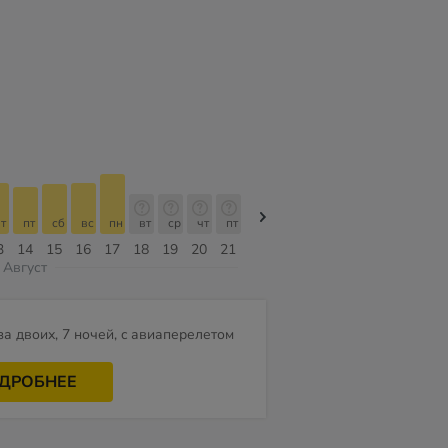
т
пт
сб
вс
пн
вт
ср
чт
пт
пт
сб
вс
пн
вт
ср
3
14
15
16
17
18
19
20
21
07
08
09
10
11
12
Август
за двоих, 7 ночей, c авиаперелетом
ДРОБНЕЕ