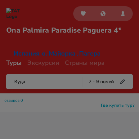
Ona Palmira Paradise
Paguera 4*
Испания
о. Майорка
Пагера
,
,
Туры
Экскурсии
Страны мира
Куда
7
-
9
ночей
отзывов 0
Где купить тур?