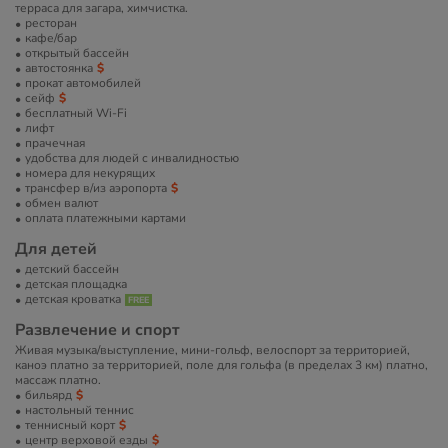
терраса для загара, химчистка.
ресторан
кафе/бар
открытый бассейн
автостоянка
прокат автомобилей
сейф
бесплатный Wi-Fi
лифт
прачечная
удобства для людей с инвалидностью
номера для некурящих
трансфер в/из аэропорта
обмен валют
оплата платежными картами
Для детей
детский бассейн
детская площадка
детская кроватка
Развлечение и спорт
Живая музыка/выступление, мини-гольф, велоспорт за территорией,
каноэ платно за территорией, поле для гольфа (в пределах 3 км) платно,
массаж платно.
бильярд
настольный теннис
теннисный корт
центр верховой езды