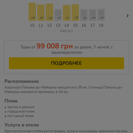
пн
вт
ср
чт
пт
сб
вс
пн
вт
10
11
12
13
14
15
16
17
18
Август
99 008 грн
Туры от
за двоих, 7 ночей, c
авиаперелетом
ПОДРОБНЕЕ
Расположение
Аэропорт Пальма-де-Майорка находится в 28 км. Столица Пальма-де-
Майорка находится примерно в 24 км.
Пляж
третья и дальше
городской пляж
песчаный пляж
Услуги в отеле
Круглосуточная стойка регистрации, услуги консьержа, хранение багажа,