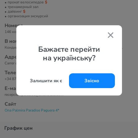
прокат велосипедов
тренажерный зал
дайвинг
организация экскурсий
Номера
146 номеров.
В номерах
Бажаєте перейти
Кондиционер, ванная комната, телевизор, сейф, бесплатный Wi-Fi.
на українську?
Адрес
Carrer de les Gavines, 24, 07160 Peguera, Illes Balears, Испания
Телефоны
+34 871 181 613
Залишити як є
Звісно
Е-маil
recepcion.paradise@onahotels.com
Сайт
Ona Palmira Paradise Paguera 4*
График цен