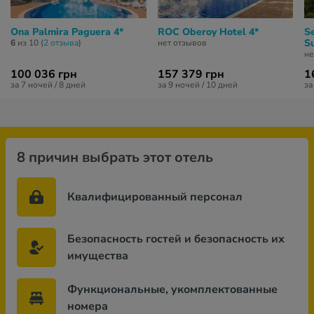
Ona Palmira Paguera 4*
ROC Oberoy Hotel 4*
S
S
6
из 10 (
2 отзывa
)
нет отзывов
не
100 036 грн
157 379 грн
1
за 7 ночей / 8 дней
за 9 ночей / 10 дней
за
8 причин выбрать этот отель
Квалифицированный персонал
Безопасность гостей и безопасность их
имущества
Функциональные, укомплектованные
номера