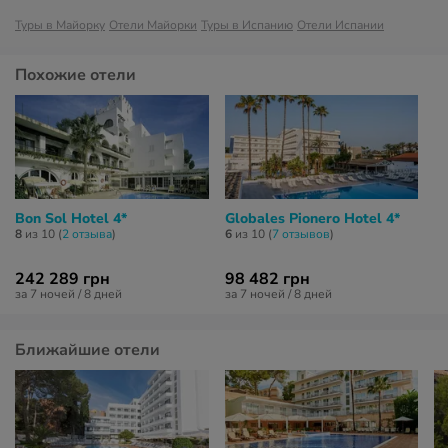
Туры в Майорку
Отели Майорки
Туры в Испанию
Отели Испании
Похожие отели
Bon Sol Hotel 4*
Globales Pionero Hotel 4*
8
из 10 (
2 отзывa
)
6
из 10 (
7 отзывов
)
242 289 грн
98 482 грн
за 7 ночей / 8 дней
за 7 ночей / 8 дней
Ближайшие отели