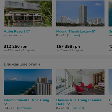
Alibu Resort 5*
Muong Thanh Luxury 5*
G
нет отзывов
8
из 10 (
1 отзыв
)
не
312 250 грн
167 398 грн
4
за 12 ночей / 13 дней
за 7 ночей / 8 дней
за
Ближайшие отели
Intercontinental Nha Trang
Havana Nha Trang Premier
Tu
5*
Hotel 5*
7
и
8,4
из 10 (
5 отзывов
)
8,7
из 10 (
3 отзывa
)