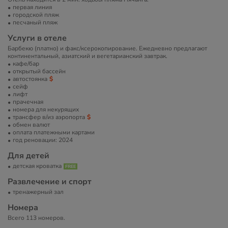
первая линия
городской пляж
песчаный пляж
Услуги в отеле
Барбекю (платно) и факс/ксерокопирование. Ежедневно предлагают
континентальный, азиатский и вегетарианский завтрак.
кафе/бар
открытый бассейн
автостоянка
сейф
лифт
прачечная
номера для некурящих
трансфер в/из аэропорта
обмен валют
оплата платежными картами
год реновации: 2024
Для детей
детская кроватка
Развлечение и спорт
тренажерный зал
Номера
Всего 113 номеров.