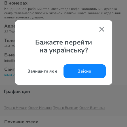
В номерах
Кондиционер, рабочий стол, автомат для кофе, холодильник, духовка,
сейф, телевизор с плоским экраном, балкон, шкаф, чайник, и отдельная
ванная комната с душем.
Адрес
32 Tran Phu Street, 650000 Нячанг, Вьетнам.
Телефоны
Бажаєте перейти
+84 258 3737333
на українську?
Е-маil
info@icnhatrang.com
Сайт
Залишити як є
Звісно
InterContinental Residences Nha Trang 5*
График цен
Туры в Нячанг
Отели Нячанга
Туры в Вьетнам
Отели Вьетнама
Похожие отели