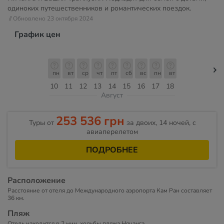
одиноких путешественников и романтических поездок.
// Обновлено 23 октября 2024
График цен
пн
вт
ср
чт
пт
сб
вс
пн
вт
10
11
12
13
14
15
16
17
18
Август
253 536 грн
Туры от
за двоих, 14 ночей, c
авиаперелетом
ПОДРОБНЕЕ
Расположение
Расстояние от отеля до Международного аэропорта Кам Ран составляет
36 км.
Пляж
Отель находится в 2 мин. ходьбы пляжа Нячанга.