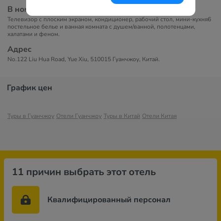
В номерах
Телевизор с плоским экраном, кондиционер, рабочий стол, мини-кухня6
постельное белье и ванная комната с душем/ванной, полотенцами,
халатами и феном.
Адрес
No.122 Liu Hua Road, Yue Xiu, 510015 Гуанчжоу, Китай.
График цен
Туры в Гуанчжоу
Отели Гуанчжоу
Туры в Китай
Отели Китая
11 причин выбрать этот отель
Квалифицированный персонал