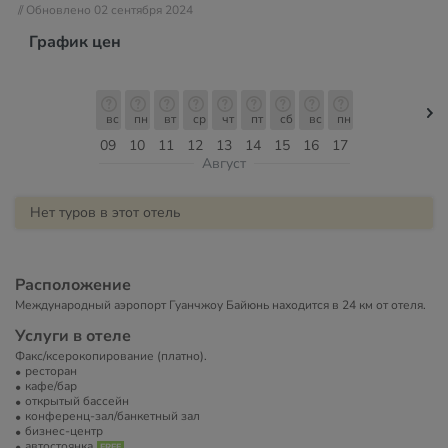
// Обновлено 02 сентября 2024
График цен
вс
пн
вт
ср
чт
пт
сб
вс
пн
09
10
11
12
13
14
15
16
17
Август
Нет туров в этот отель
Расположение
Международный аэропорт Гуанчжоу Байюнь находится в 24 км от отеля.
Услуги в отеле
Факс/ксерокопирование (платно).
ресторан
кафе/бар
открытый бассейн
конференц-зал/банкетный зал
бизнес-центр
автостоянка