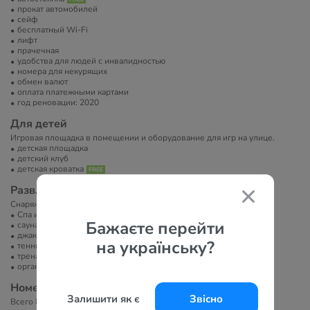
прокат автомобилей
сейф
бесплатный Wi-Fi
лифт
прачечная
удобства для людей с инвалидностью
номера для некурящих
обмен валют
оплата платежными картами
год реновации: 2020
Для детей
Игровая площадка в помещении и оборудование для игр на улице.
детская площадка
детский клуб
детская кроватка
Развлечение и спорт
Снаряжение для тенниса и массаж (платно).
Спа или велнес-центр
Бажаєте перейти
сауна/баня/хамам
джакузи
на українську?
теннисный корт
тренажерный зал
организация экскурсий
Номера
Залишити як є
Звісно
Всего 850 номеров.