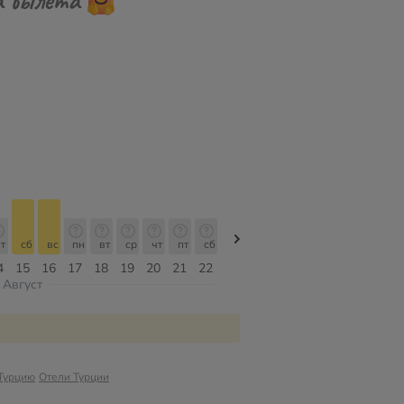
т
сб
вс
пн
вт
ср
чт
пт
сб
сб
вс
пн
вт
ср
чт
4
15
16
17
18
19
20
21
22
08
09
10
11
12
13
Август
 Турцию
Отели Турции