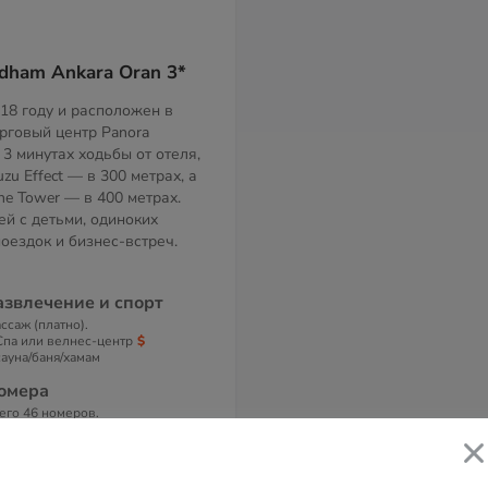
dham Ankara Oran 3*
018 году и расположен в
орговый центр Panora
 3 минутах ходьбы от отеля,
zu Effect — в 300 метрах, а
ne Tower — в 400 метрах.
ей с детьми, одиноких
оездок и бизнес-встреч.
азвлечение и спорт
ссаж (платно).
Спа или велнес-центр
сауна/баня/хамам
омера
его 46 номеров.
 номерах
ндиционер, телевизор, шкаф,
бственная ванная комната с