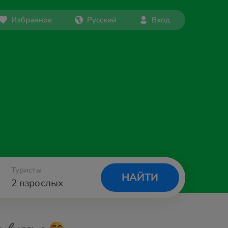
Избранное
Русский
Вход
Туристы
НАЙТИ
2 взрослых
а вылета