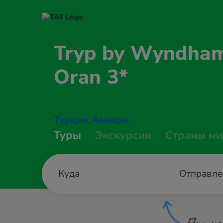
Tryp by Wyndha
Oran 3*
Турция
Анкара
,
,
Туры
Экскурсии
Страны ми
Отправле
При не