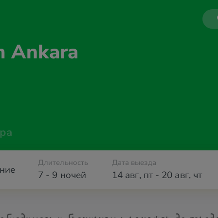
m Ankara
ра
Длительность
Дата выезда
ние
7 - 9 ночей
14 авг
,
пт
-
20 авг
,
чт
обходимости бронируем трансфер до город