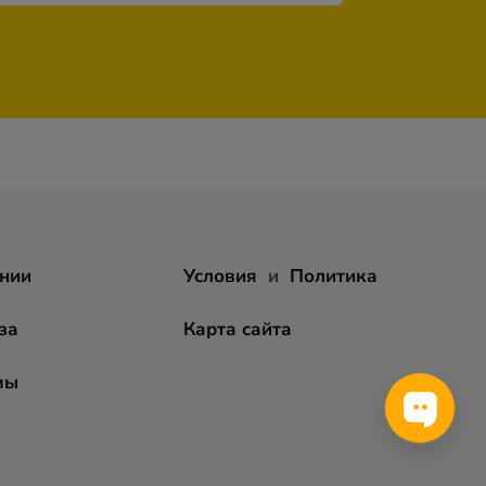
нии
Условия
и
Политика
за
Карта сайта
мы