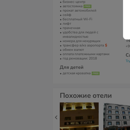
бизнес-центр
ду
автостоянка
не
прокат автомобилей
со
сейф
бесплатный Wi-Fi
А
лифт
3 
прачечная
Ту
удобства для людей с
инвалидностью
Т
номера для некурящих
трансфер в/из аэропорта
+9
обмен валют
оплата платежными картами
С
год реновации: 2018
Tr
Для детей
детская кроватка
Похожие отели