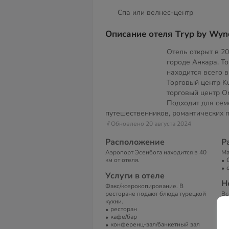
Спа или велнес-центр
Описание отеля Tryp by Wyn
Отель открыт в 2
городе Анкара. Т
находится всего в
Торговый центр Ku
торговый центр O
Подходит для сем
путешественников, романтических п
// Обновлено 20 августа 2024
Расположение
Р
Аэропорт Эсенбога находится в 40
Ма
км от отеля.
Услуги в отеле
Н
Факс/ксерокопирование. В
ресторане подают блюда турецкой
Вс
кухни.
В
ресторан
кафе/бар
Ко
конференц-зал/банкетный зал
со