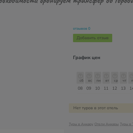
отзывов 0
Добавить отзыв
График цен
сб
вс
пн
вт
ср
чт
пт
сб
сб
вс
пн
вт
ср
чт
п
15
16
17
18
19
20
21
22
08
09
10
11
12
13
1
Август
Нет туров в этот отель
Туры в Анкару
Отели Анкары
Туры в