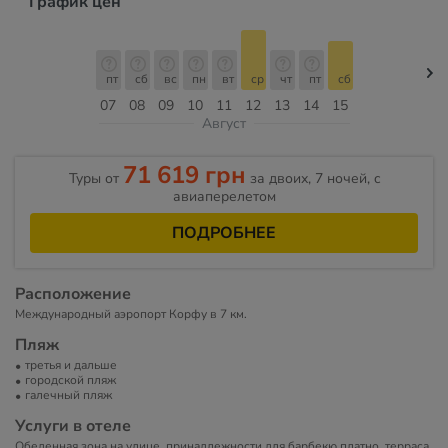
График цен
пт
сб
вс
пн
вт
ср
чт
пт
сб
07
08
09
10
11
12
13
14
15
Август
71 619 грн
Туры от
за двоих, 7 ночей, c
авиаперелетом
ПОДРОБНЕЕ
Расположение
Международный аэропорт Корфу в 7 км.
Пляж
третья и дальше
городской пляж
галечный пляж
Услуги в отеле
Обеденная зона на улице, принадлежности для барбекю платно, терраса,