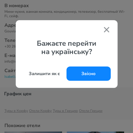
В номерах
Мини-кухня, ванная комната, кондиционер, телевизор, бесплатный Wi-
Fi, сейф.
Адрес
Gouvia - Agios Loukas - Corfu - Greece
Телефоны
Бажаєте перейти
+30 2661091000
на українську?
Е-маil
info@isabella-apartments.gr
Сайт
Залишити як є
Звісно
Isabella Country House 3*
График цен
Туры в Корфу
Отели Корфу
Туры в Грецию
Отели Греции
Похожие отели