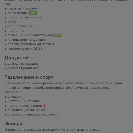
сад.
открытый бассейн
автостоянка
прокат автомобилей
сейф
бесплатный Wi-Fi
прачечная
размещение с животными
номера для некурящих
оплата платежными картами
год реновации: 2022
Для детей
детская площадка
детская кроватка
Развлечение и спорт
Массаж платно, кулинарный мастер-класс платно, тематический ужин
платно за территорией, велосипедные экскурсии, пешеходные
экскурсии.
джакузи
настольный теннис
прокат велосипедов
организация экскурсий
служба организации торжеств
Номера
Виллы состоят из шести студий и четырех апартаментов.