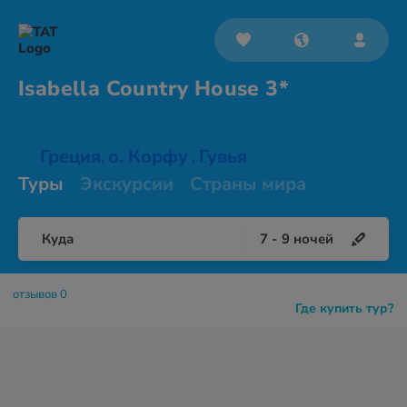
Isabella Country
House 3*
Греция
о. Корфу
Гувья
,
,
Туры
Экскурсии
Страны мира
Куда
7
-
9
ночей
отзывов 0
Где купить тур?