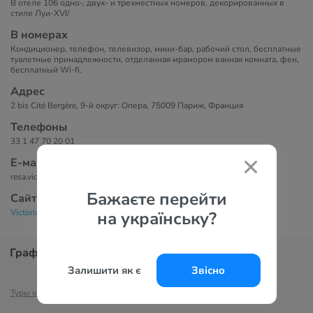
В отеле 106 одно-, двух- и трехместных номеров, декорированных в
стиле Луи-XVI/
В номерах
Кондиционер, телефон, телевизор, мини-бар, рабочий стол, бесплатные
туалетные принадлежности, отделанная мрамором ванная комната, фен,
бесплатный Wi-fi.
Адрес
2 bis Cité Bergère, 9-й округ: Опера, 75009 Париж, Франция
Телефоны
33 1 47 70 20 01
Е-маil
resa.victoria@guichard.fr
Бажаєте перейти
Сайт
Victoria Hotel 2*
на українську?
График цен
Залишити як є
Звісно
Туры в Париж
Отели Парижа
Туры в Францию
Отели Франции