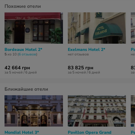
Похожие отели
Bordeaux Hotel 2*
Exelmans Hotel 2*
Pa
5
из 10 (
6 отзывов
)
нет отзывов
не
42 664 грн
83 825 грн
8
за 5 ночей / 6 дней
за 5 ночей / 6 дней
за
Ближайшие отели
Mondial Hotel 3*
Pavillon Opera Grand
Pe