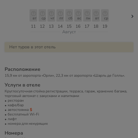
вт
ср
чт
пт
сб
вс
пн
вт
ср
11
12
13
14
15
16
17
18
19
Август
Нет туров в этот отель
Расположение
15,9 км от аэропорта «Орли», 22,3 км от аэропорта «Шарль де Голль».
Услуги в отеле
Круглосуточная стойка регистрации, терраса, гараж, хранение багажа,
торговый автомат с закусками и напитками
ресторан
кафе/бар
автостоянка
бесплатный Wi-Fi
лифт
номера для некурящих
Номера