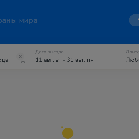
раны мира
Дата выезда
Длите
11 авг
,
вт
-
31 авг
,
пн
Люб