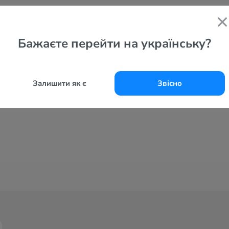
Бажаєте перейти на українську?
Залишити як є
Звісно