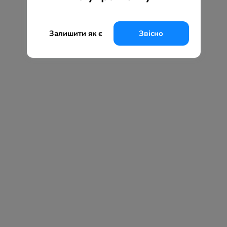
Залишити як є
Звісно