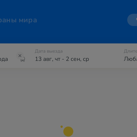
раны мира
Дата выезда
Длите
13 авг
,
чт
-
2 сен
,
ср
Люб