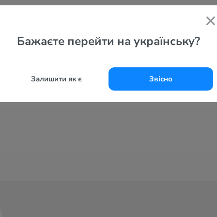
Бажаєте перейти на українську?
Залишити як є
Звісно