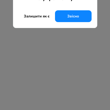
Залишити як є
Звісно