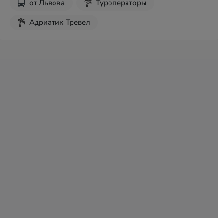
от
Львова
Туроператоры
Адриатик Тревел
Без ночных переездов
Рождественские туры
Новогодние туры
Экскурсии на выходные