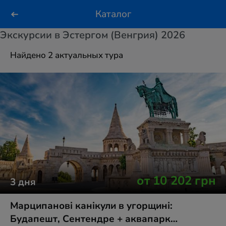
Каталог
Экскурсии в Эстергом (Венгрия) 2026
Найдено 2 актуальных тура
от
10 202
грн
3
дня
Марципанові канікули в угорщині:
Будапешт, Сентендре + аквапарк