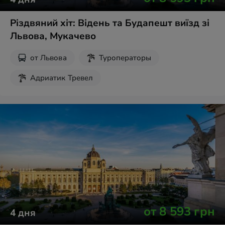
Різдвяний хіт: Відень та Будапешт виїзд зі
Львова, Мукачево
от
Львова
Туроператоры
Адриатик Тревел
Рождественские туры
Экскурсии на выходные
от
8 593
грн
4
дня