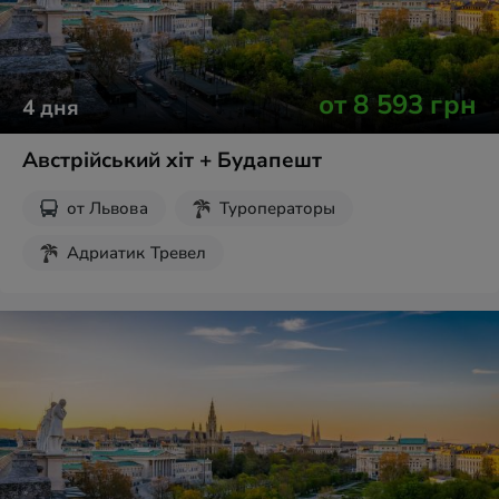
от
8 593
грн
4
дня
Австрійський хіт + Будапешт
от
Львова
Туроператоры
Адриатик Тревел
Рождественские туры
Новогодние туры
Экскурсии на выходные