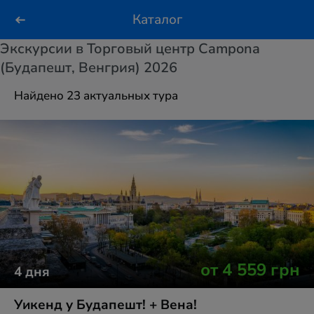
Каталог
Экскурсии в Торговый центр Campona
(Будапешт, Венгрия) 2026
Найдено 23 актуальных тура
от
4 559
грн
4
дня
Уикенд у Будапешт! + Вена!