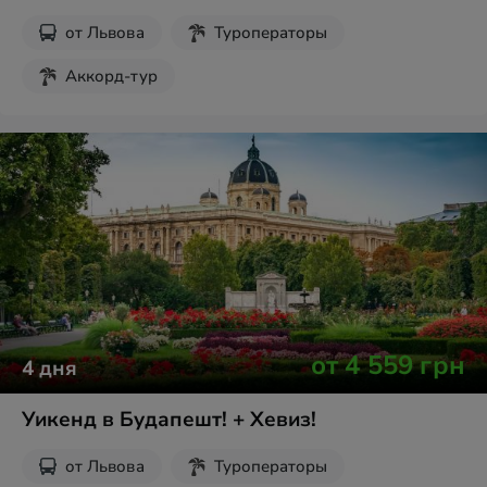
от
Львова
Туроператоры
Аккорд-тур
от
4 559
грн
4
дня
Уикенд в Будапешт! + Хевиз!
от
Львова
Туроператоры