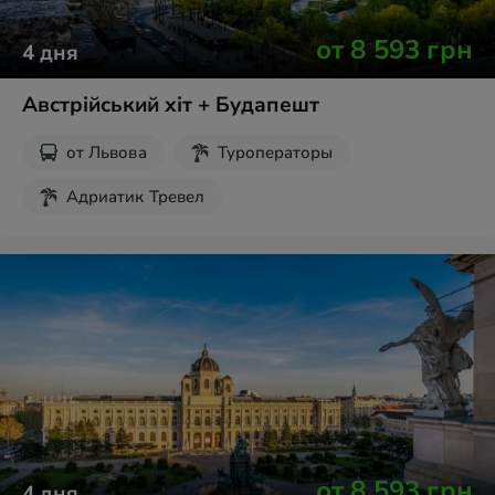
от
8 593
грн
4
дня
Австрійський хіт + Будапешт
от
Львова
Туроператоры
Адриатик Тревел
Рождественские туры
Новогодние туры
Экскурсии на выходные
от
8 593
грн
4
дня