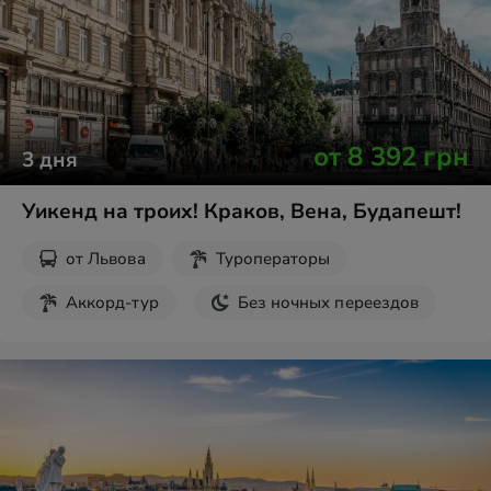
от
8 392
грн
3
дня
Уикенд на троих! Краков, Вена, Будапешт!
от
Львова
Туроператоры
Аккорд-тур
Без ночных переездов
Экскурсии на выходные