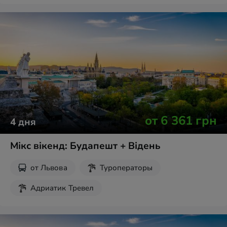
Рождественские туры
Новогодние туры
Экскурсии на выходные
от
6 361
грн
4
дня
Мікс вікенд: Будапешт + Відень
от
Львова
Туроператоры
Адриатик Тревел
Рождественские туры