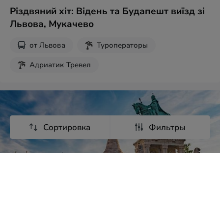
Різдвяний хіт: Відень та Будапешт виїзд зі
Львова, Мукачево
от
Львова
Туроператоры
Адриатик Тревел
Рождественские туры
Экскурсии на выходные
Сортировка
Фильтры
от
8 910
грн
4
дня