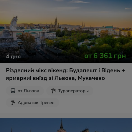
Новогодние туры
Экскурсии на выходные
от
6 361
грн
4
дня
Різдвяний мікс вікенд: Будапешт і Відень +
ярмарки! виїзд зі Львова, Мукачево
от
Львова
Туроператоры
Адриатик Тревел
Рождественские туры
Экскурсии на выходные