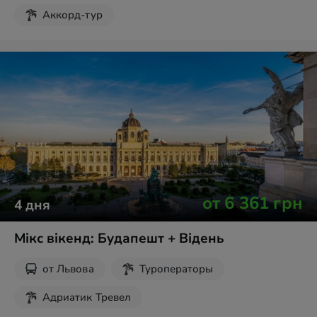
Аккорд-тур
от
6 361
грн
4
дня
Мікс вікенд: Будапешт + Відень
от
Львова
Туроператоры
Адриатик Тревел