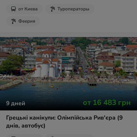
от
Киева
Туроператоры
Феерия
от
16 483
грн
9
дней
Грецькі канікули: Олімпійська Рив'єра (9
днів, автобус)