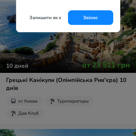
Залишити як є
Звісно
от
23 511
грн
10
дней
Грецькі Канікули (Олімпійська Рив'єра) 10
днів
от
Киева
Туроператоры
Дав Клуб