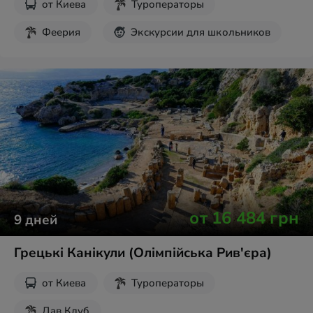
от
Киева
Туроператоры
Феерия
Экскурсии для школьников
Осенние каникулы
от
16 484
грн
9
дней
Грецькі Канікули (Олімпійська Рив'єра)
от
Киева
Туроператоры
Дав Клуб