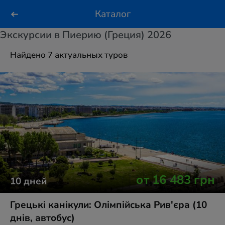
Каталог
Экскурсии в Пиерию (Греция) 2026
Найдено 7 актуальных туров
от
16 483
грн
10
дней
Грецькі канікули: Олімпійська Рив'єра (10
днів, автобус)