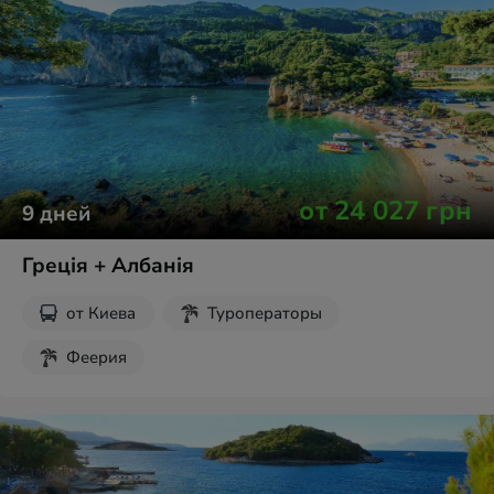
от
24 027
грн
9
дней
Греція + Албанія
от
Киева
Туроператоры
Феерия