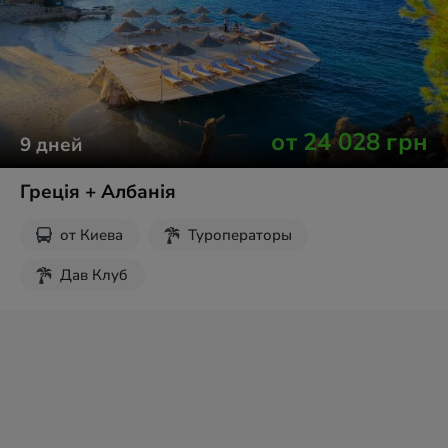
от
24 028
грн
9
дней
Греція + Албанія
от
Киева
Туроператоры
Дав Клуб