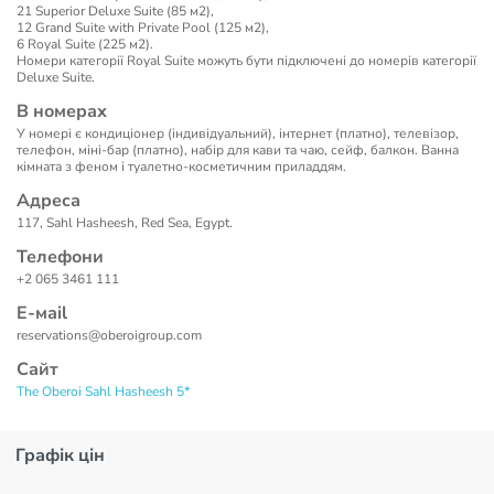
21 Superior Deluxe Suite (85 м2),
12 Grand Suite with Private Pool (125 м2),
6 Royal Suite (225 м2).
Номери категорії Royal Suite можуть бути підключені до номерів категорії
Deluxe Suite.
В номерах
У номері є кондиціонер (індивідуальний), інтернет (платно), телевізор,
телефон, міні-бар (платно), набір для кави та чаю, сейф, балкон. Ванна
кімната з феном і туалетно-косметичним приладдям.
Адреса
117, Sahl Hasheesh, Red Sea, Egypt.
Телефони
+2 065 3461 111
Е-маil
reservations@oberoigroup.com
Сайт
The Oberoi Sahl Hasheesh 5*
Графік цін