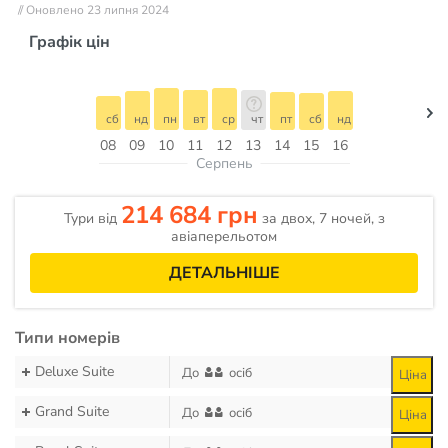
// Оновлено 23 липня 2024
Графік цін
сб
нд
пн
вт
ср
чт
пт
сб
нд
08
09
10
11
12
13
14
15
16
Серпень
214 684 грн
Тури від
за двох, 7 ночей, з
авіаперельотом
ДЕТАЛЬНІШЕ
Типи номерів
Deluxe Suite
До
осіб
Ціна
Grand Suite
До
осіб
Ціна