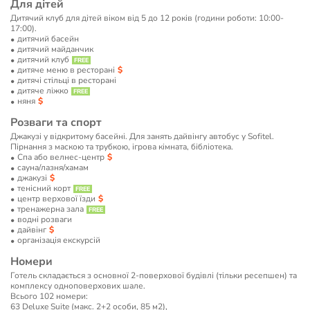
Для дітей
Дитячий клуб для дітей віком від 5 до 12 років (години роботи: 10:00-
17:00).
дитячий басейн
дитячий майданчик
дитячий клуб
дитяче меню в ресторані
дитячі стільці в ресторані
дитяче ліжко
няня
Розваги та спорт
Джакузі у відкритому басейні. Для занять дайвінгу автобус у Sofitel.
Пірнання з маскою та трубкою, ігрова кімната, бібліотека.
Спа або велнес-центр
сауна/лазня/хамам
джакузі
тенісний корт
центр верхової їзди
тренажерна зала
водні розваги
дайвінг
організація екскурсій
Номери
Готель складається з основної 2-поверхової будівлі (тільки ресепшен) та
комплексу одноповерхових шале.
Всього 102 номери:
63 Deluxe Suite (макс. 2+2 особи, 85 м2),