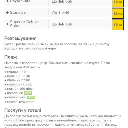
Royal Suite
До
осіб
Ціна
Standard
До
осіб
Ціна
Superior Deluxe
До
осіб
Ціна
Suite
Розташування
Готель розташований за 17 км від аеропорту, за 20 км від центру
Хургади, на самому березі моря.
Пляж
На пляжі є кораловий риф. Бажано мати спеціальне взуття. Пляж
завдовжки 850 метрів.
перша лінія
власний пляж
піщаний пляж
кораловий риф
понтон або пірс
шезлонги
парасольки
пляжні рушники
Послуги у готелі
До послуг гостей відкрита тераса. За запитом їжа та напої доставляють у
номер. Стійка реєстрації працює цілодобово. Надаються послуги з
продажу квитків та прасування одягу. Існує камера зберігання багажу.