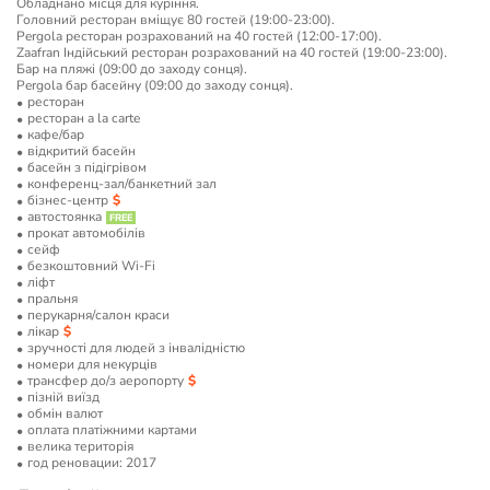
Обладнано місця для куріння.
Головний ресторан вміщує 80 гостей (19:00-23:00).
Pergola ресторан розрахований на 40 гостей (12:00-17:00).
Zaafran Індійський ресторан розрахований на 40 гостей (19:00-23:00).
Бар на пляжі (09:00 до заходу сонця).
Pergola бар басейну (09:00 до заходу сонця).
ресторан
ресторан a la carte
кафе/бар
відкритий басейн
басейн з підігрівом
конференц-зал/банкетний зал
бізнес-центр
автостоянка
прокат автомобілів
сейф
безкоштовний Wi-Fi
ліфт
пральня
перукарня/салон краси
лікар
зручності для людей з інвалідністю
номери для некурців
трансфер до/з аеропорту
пізній виїзд
обмін валют
оплата платіжними картами
велика територія
год реновации: 2017