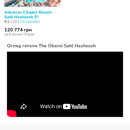
Albatros Citadel Resort
Sahl Hasheesh 5*
8,1
з 10 (
216 відгуків
)
120 774 грн
за 8 ночей / 9 днів
Огляд готеля The Oberoi Sahl Hasheesh