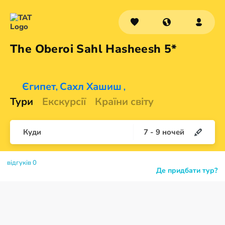
The Oberoi Sahl
Hasheesh 5*
Єгипет
Сахл Хашиш
,
,
Тури
Екскурсії
Країни світу
Куди
7
-
9
ночей
відгуків 0
Де придбати тур?