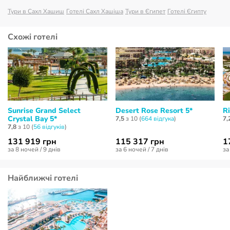
Тури в Сахл Хашиш
Готелі Сахл Хашіша
Тури в Єгипет
Готелі Єгипту
Схожі готелі
Sunrise Grand Select
Desert Rose Resort 5*
R
Crystal Bay 5*
7,5
з 10 (
664 відгукa
)
7,
7,8
з 10 (
56 відгуків
)
131 919 грн
115 317 грн
1
за 8 ночей / 9 днів
за 6 ночей / 7 днів
за
Найближчі готелі