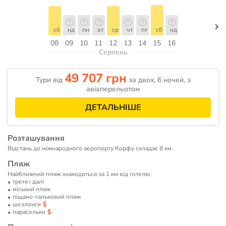
сб
нд
пн
вт
ср
чт
пт
сб
нд
08
09
10
11
12
13
14
15
16
Серпень
49 707 грн
Тури від
за двох, 6 ночей, з
авіаперельотом
ДЕТАЛЬНІШЕ
Розташування
Відстань до міжнародного аеропорту Корфу складає 8 км.
Пляж
Найближчий пляж знаходиться за 1 км від готелю.
третя і далі
мiський пляж
піщано-гальковий пляж
шезлонги
парасольки