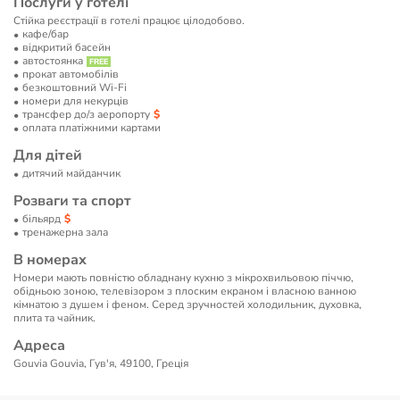
Послуги у готелі
Стійка реєстрації в готелі працює цілодобово.
кафе/бар
відкритий басейн
автостоянка
прокат автомобілів
безкоштовний Wi-Fi
номери для некурців
трансфер до/з аеропорту
оплата платіжними картами
Для дітей
дитячий майданчик
Розваги та спорт
більярд
тренажерна зала
В номерах
Номери мають повністю обладнану кухню з мікрохвильовою піччю,
обідньою зоною, телевізором з плоским екраном і власною ванною
кімнатою з душем і феном. Серед зручностей холодильник, духовка,
плита та чайник.
Адреса
Gouvia Gouvia, Гув'я, 49100, Греція