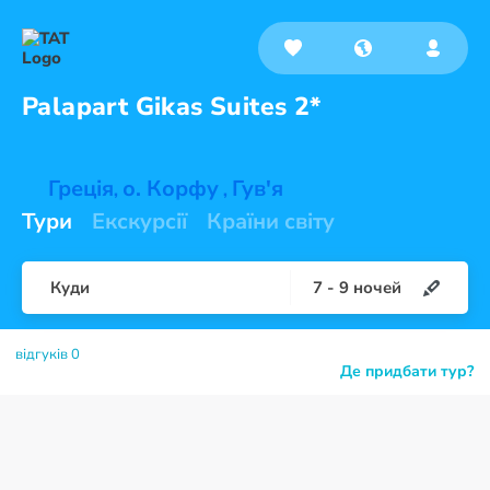
Palapart Gikas
Suites 2*
Греція
о. Корфу
Гув'я
,
,
Тури
Екскурсії
Країни світу
Куди
7
-
9
ночей
відгуків 0
Де придбати тур?