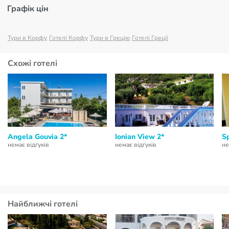
Графік цін
Тури в Корфу
Готелі Корфу
Тури в Грецію
Готелі Греції
Схожі готелі
Angela Gouvia 2*
Ionian View 2*
S
немає відгуків
немає відгуків
не
Найближчі готелі