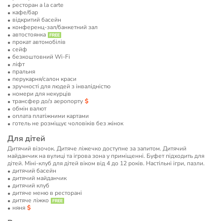
ресторан a la carte
кафе/бар
відкритий басейн
конференц-зал/банкетний зал
автостоянка
прокат автомобілів
сейф
безкоштовний Wi-Fi
ліфт
пральня
перукарня/салон краси
зручності для людей з інвалідністю
номери для некурців
трансфер до/з аеропорту
обмін валют
оплата платіжними картами
готель не розміщує чоловіків без жінок
Для дітей
Дитячий візочок. Дитяче ліжечко доступне за запитом. Дитячий
майданчик на вулиці та ігрова зона у приміщенні. Буфет підходить для
дітей. Міні-клуб для дітей віком від 4 до 12 років. Настільні ігри, пазли.
дитячий басейн
дитячий майданчик
дитячий клуб
дитяче меню в ресторані
дитяче ліжко
няня