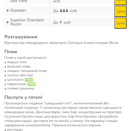
Sea View
осіб
Standart
До
осіб
Ціна
Superior Standard
До
осіб
Ціна
Room
Розташування
Відстань від міжнародного аеропорту Газіпаша-Аланія складає 66 км.
Пляж
Пляж у пішій доступності.
перша лінія
власний пляж
піщано-гальковий пляж
понтон або пірс
шезлонги
парасольки
пляжні рушники
Послуги у готелі
Пропонується сніданок "шведський стіл", континентальний або
італійський сніданок. У головному ресторані представлена ​​турецька та
міжнародна кухня. Декілька барів, снек-бар, кондитерська на території.
Сезонний басейн лише для дорослих. Бар біля басейну. Цілодобова
стійка реєстрації, доставка їжі та напоїв у номер. На парковці станція
заряджання електромобілів. Пральня оплачується окремо.
ресторан