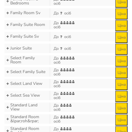
Ціна
Bedrooms
осіб
Family Room Sv
До
осіб
Ціна
До
Family Suite Room
Ціна
осіб
Family Suite Sv
До
осіб
Ціна
Junior Suite
До
осіб
Ціна
Select Family
До
Ціна
Room
осіб
До
Select Family Suite
Ціна
осіб
До
Select Land View
Ціна
осіб
До
Select Sea View
Ціна
осіб
Standard Land
До
Ціна
View
осіб
Standard Room
До
Ціна
&lpar;roh&rpar;
осіб
Standard Room
До
Ціна