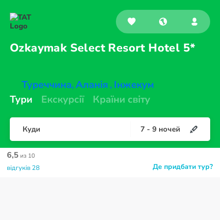
Ozkaymak Select Resort
Hotel 5*
Туреччина
Аланія
Інжекум
,
,
Тури
Екскурсії
Країни світу
Куди
7
-
9
ночей
6,5
из 10
Де придбати тур?
відгуків 28