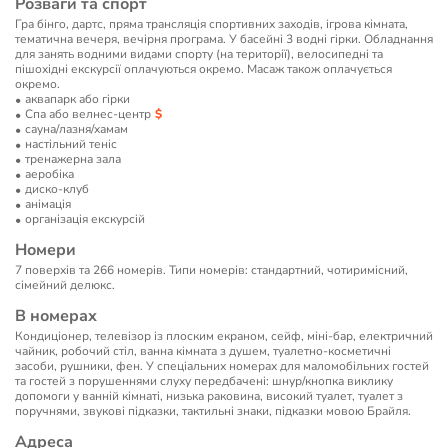
Розваги та спорт
Гра бінго, дартс, пряма трансляція спортивних заходів, ігрова кімната,
тематична вечеря, вечірня програма. У басейні 3 водні гірки. Обладнання
для занять водними видами спорту (на території), велосипедні та
пішохідні екскурсії оплачуються окремо. Масаж також оплачується
окремо.
аквапарк або гірки
Спа або велнес-центр
сауна/лазня/хамам
настільний теніс
тренажерна зала
аеробіка
диско-клуб
анімація
організація екскурсій
Номери
7 поверхів та 266 номерів. Типи номерів: стандартний, чотиримісний,
сімейний делюкс.
В номерах
Кондиціонер, телевізор із плоским екраном, сейф, міні-бар, електричний
чайник, робочий стіл, ванна кімната з душем, туалетно-косметичні
засоби, рушники, фен. У спеціальних номерах для маломобільних гостей
та гостей з порушеннями слуху передбачені: шнур/кнопка виклику
допомоги у ванній кімнаті, низька раковина, високий туалет, туалет з
поручнями, звукові підказки, тактильні знаки, підказки мовою Брайля.
Адреса