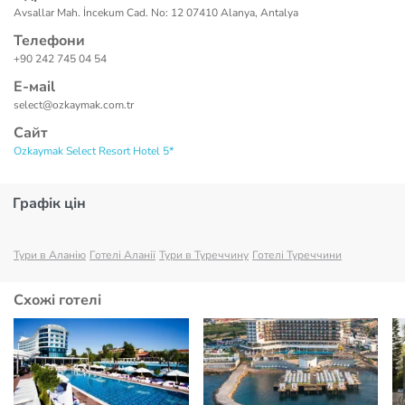
Avsallar Mah. İncekum Cad. No: 12 07410 Alanya, Antalya
Телефони
+90 242 745 04 54
Е-маil
select@ozkaymak.com.tr
Сайт
Ozkaymak Select Resort Hotel 5*
Графік цін
Тури в Аланію
Готелі Аланії
Тури в Туреччину
Готелі Туреччини
Схожі готелі