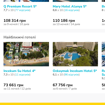
Q Premium Resort 5*
Mary Hotel Alanya 5*
Bo
7,7
з 10 (
77 відгуків
)
8,6
з 10 (
16 відгуків
)
8
з
108 314 грн
110 186 грн
1
за 9 ночей / 10 днів
за 13 ночей / 14 днів
за
Найближчі готелі
Incekum Su Hotel 4*
Ozkaymak Incekum Hotel 5*
R
Su
7,3
з 10 (
11 відгуків
)
6,1
з 10 (
96 відгуків
)
9,
73 661 грн
67 756 грн
5
за 11 ночей / 12 днів
за 6 ночей / 7 днів
за