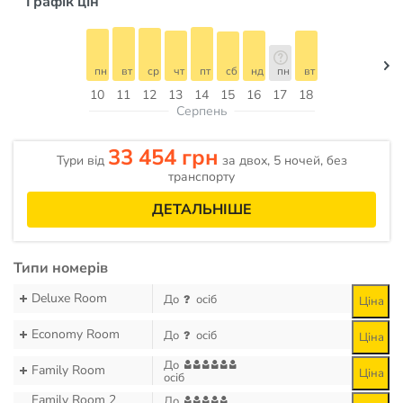
Графік цін
пн
вт
ср
чт
пт
сб
нд
пн
вт
10
11
12
13
14
15
16
17
18
Серпень
33 454 грн
Тури від
за двох, 5 ночей, без
транспорту
ДЕТАЛЬНІШЕ
Типи номерів
Deluxe Room
До
осіб
Ціна
Economy Room
До
осіб
Ціна
До
Family Room
Ціна
осіб
Family Room 2
До