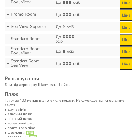
Pool View
До
осіб
Ціна
Promo Room
До
осіб
Ціна
Sea View Superior
До
осіб
Ціна
До
Standard Room
Ціна
осіб
Standard Room
До
осіб
Ціна
Pool View
Standart Room -
До
осіб
Ціна
Sea View
Розташування
6 км від аеропорту Шарм-ель-Шейха.
Пляж
Пляж за 400 метрів від готелю, є корали. Рекомендується спеціальне
взуття.
друга лінія
власний пляж
піщаний пляж
кораловий риф
понтон або пірс
шезлонги