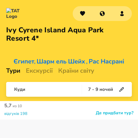
Ivy Cyrene Island Aqua Park
Resort 4*
Єгипет
Шарм ель Шейх
Рас Насрані
,
,
Тури
Екскурсії
Країни світу
Куди
7
-
9
ночей
5,7
из 10
Де придбати тур?
відгуків 198