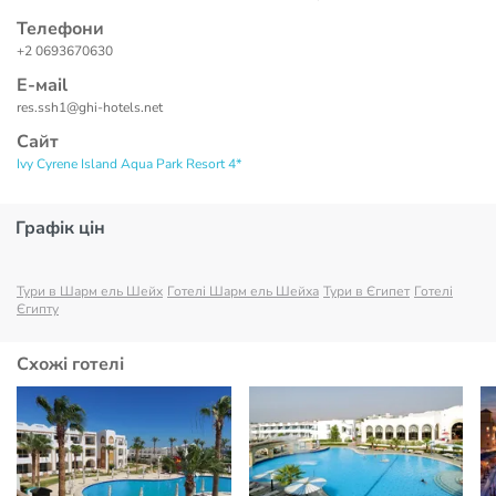
Телефони
+2 0693670630
Е-маil
res.ssh1@ghi-hotels.net
Сайт
Ivy Cyrene Island Aqua Park Resort 4*
Графік цін
Тури в Шарм ель Шейх
Готелі Шарм ель Шейха
Тури в Єгипет
Готелі
Єгипту
Схожі готелі