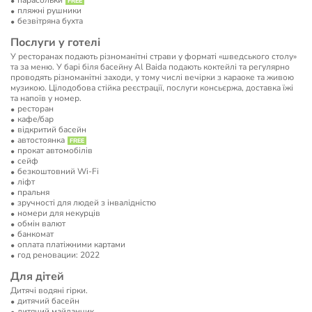
парасольки
пляжні рушники
безвітряна бухта
Послуги у готелі
У ресторанах подають різноманітні страви у форматі «шведського столу»
та за меню. У барі біля басейну Al Baida подають коктейлі та регулярно
проводять різноманітні заходи, у тому числі вечірки з караоке та живою
музикою. Цілодобова стійка реєстрації, послуги консьєржа, доставка їжі
та напоїв у номер.
ресторан
кафе/бар
відкритий басейн
автостоянка
прокат автомобілів
сейф
безкоштовний Wi-Fi
ліфт
пральня
зручності для людей з інвалідністю
номери для некурців
обмін валют
банкомат
оплата платіжними картами
год реновации: 2022
Для дітей
Дитячі водяні гірки.
дитячий басейн
дитячий майданчик