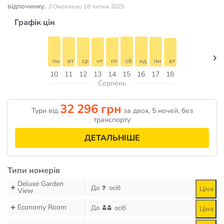
відпочинку.
// Оновлено 18 липня 2025
Графік цін
пн
вт
ср
чт
пт
сб
нд
пн
вт
10
11
12
13
14
15
16
17
18
Серпень
32 296 грн
Тури від
за двох, 5 ночей, без
транспорту
ДЕТАЛЬНІШЕ
Типи номерів
Deluxe Garden
До
осіб
Ціна
View
Economy Room
До
осіб
Ціна