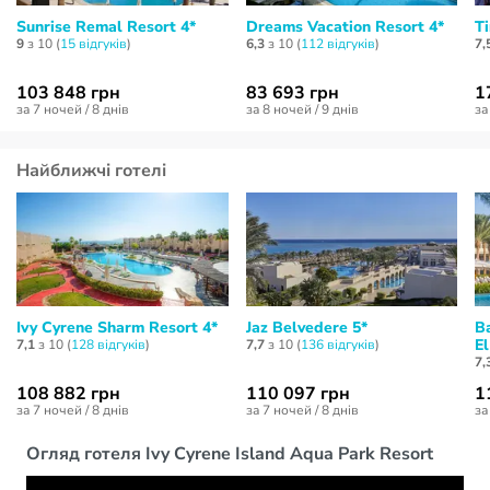
Sunrise Remal Resort 4*
Dreams Vacation Resort 4*
T
9
з 10 (
15 відгуків
)
6,3
з 10 (
112 відгуків
)
7,
103 848 грн
83 693 грн
1
за 7 ночей / 8 днів
за 8 ночей / 9 днів
за
Найближчі готелі
Ivy Cyrene Sharm Resort 4*
Jaz Belvedere 5*
B
El
7,1
з 10 (
128 відгуків
)
7,7
з 10 (
136 відгуків
)
7,
108 882 грн
110 097 грн
1
за 7 ночей / 8 днів
за 7 ночей / 8 днів
за
Огляд готеля Ivy Cyrene Island Aqua Park Resort