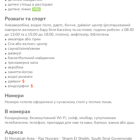
дитячі стільці в ресторані
дитяче ліжко
Розваги та спорт
Аквааеробіка, водне поло, дартс, бочче, дайвінг-центр (розташований
навпроти великого бару біля басейну та на пляжі, години роботи: з 08:30
до 13:00 та з 15:00 до 18:00, платно), амфітеатр, бібліотека.
аквапарк або гірки
Спа або велнес-центр
сауна/лазня/хамам
джакузі
баскетбольний майданчик
тренажерна зала
аеробіка
заняття йогою
водні розваги
дайвінг
віндсерфінг
Номери
Номери готелю оформлені у сучасному стилі у теплих тонах.
В номерах
Кондиціонер, безкоштовний Wi-Fi, сейф, мінібар, супутникове
телебачення, телефон, приладдя для чаю та кави, балкон, ванна або душ.
Адреса
El Monatzah Area – Ras Nusrani – Sharm El Sheikh, South Sinai Governorate