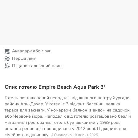
Аквапарк або гірки
Перша лінія
Піщано-гальковий пляж
Опис готелю Empire Beach Aqua Park 3*
Готель розташований неподалік від жвавого центру Хургади,
району Аль-Дахар. У готелі є 3 відкриті басейни, велика
тераса для засмаги. У номерах є балкон із видом на садочок
або Червоне море. Неподалік від готелю розташовано безліч
магазинів і ресторанів. Готель був відкритий у 1989 році,
остання реновація проводилася у 2012 році. Підходить для
сімейного відпочинку.
// Оновлено 18 липня 2025