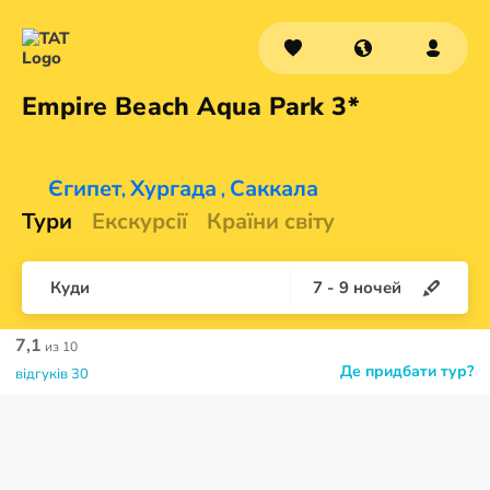
Empire Beach Aqua
Park 3*
Єгипет
Хургада
Саккала
,
,
Тури
Екскурсії
Країни світу
Куди
7
-
9
ночей
7,1
из 10
Де придбати тур?
відгуків 30