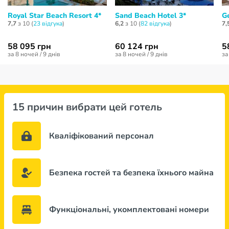
Royal Star Beach Resort 4*
Sand Beach Hotel 3*
G
7,7
з 10 (
23 відгукa
)
6,2
з 10 (
82 відгукa
)
7,
58 095 грн
60 124 грн
5
за 8 ночей / 9 днів
за 8 ночей / 9 днів
за
15 причин вибрати цей готель
Кваліфікований персонал
Безпека гостей та безпека їхнього майна
Функціональні, укомплектовані номери