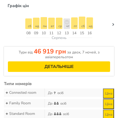
Графік цін
сб
нд
пн
вт
ср
чт
пт
сб
нд
08
09
10
11
12
13
14
15
16
Серпень
46 919 грн
Тури від
за двох, 7 ночей, з
авіаперельотом
ДЕТАЛЬНІШЕ
Типи номерів
Connected room
До
осіб
Ціна
Family Room
До
осіб
Ціна
Standard Room
До
осіб
Ціна