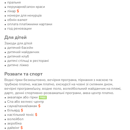
пральня
перукарня/салон краси
лікар
номери для некурців
обмін валют
оплата платіжними картами
год реновации
Для дітей
Заходи для дітей
дитячий басейн
дитячий майданчик
дитячий клуб
дитячі стільці в ресторані
дитяче ліжко
Розваги та спорт
Водні гірки безкоштовно, вечірня програма, пірнання з маскою та
трубкою платно, масаж платно, екскурсії на човні зі скляним дном,
вечірні програми/шоу, водне поло, волейбольний майданчик на пляжі,
дартс, денні спортивно-розважальні програми, аква-центр платно.
аквапарк або гірки
Спа або велнес-центр
сауна/лазня/хамам
більярд
настільний теніс
волейбол
аеробіка
дайвінг