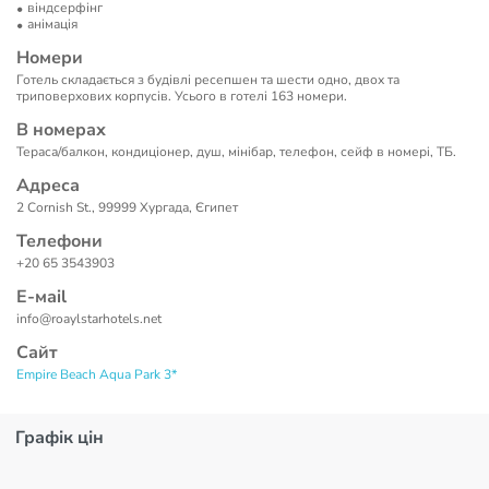
віндсерфінг
анімація
Номери
Готель складається з будівлі ресепшен та шести одно, двох та
триповерхових корпусів. Усього в готелі 163 номери.
В номерах
Тераса/балкон, кондиціонер, душ, мiнiбар, телефон, сейф в номерi, ТБ.
Адреса
2 Cornish St., 99999 Хургада, Єгипет
Телефони
+20 65 3543903
Е-маil
info@roaylstarhotels.net
Сайт
Empire Beach Aqua Park 3*
Графік цін