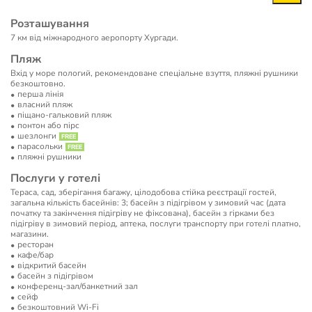
Розташування
7 км від міжнародного аеропорту Хургади.
Пляж
Вхід у море пологий, рекомендоване спеціальне взуття, пляжні рушники
безкоштовно.
перша лінія
власний пляж
піщано-гальковий пляж
понтон або пірс
шезлонги
парасольки
пляжні рушники
Послуги у готелі
Тераса, сад, зберігання багажу, цілодобова стійка реєстрації гостей,
загальна кількість басейнів: 3; басейн з підігрівом у зимовий час (дата
початку та закінчення підігріву не фіксована), басейн з гірками без
підігріву в зимовий період, аптека, послуги транспорту при готелі платно,
магазини.
ресторан
кафе/бар
відкритий басейн
басейн з підігрівом
конференц-зал/банкетний зал
сейф
безкоштовний Wi-Fi