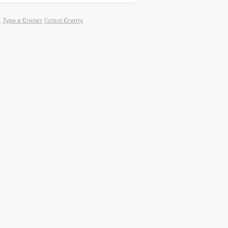
м
Тури в Єгипет
Готелі Єгипту