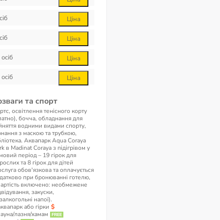
сіб
Ціна
сіб
Ціна
осіб
Ціна
осіб
Ціна
озваги та спорт
ртс, освітлення тенісного корту
латно), бочча, обладнання для
йняття водними видами спорту,
рнання з маскою та трубкою,
бліотека. Аквапарк Aqua Coraya
rk в Madinat Coraya з підігрівом у
мовий період – 19 гірок для
рослих та 8 гірок для дітей
ослуга обов'язкова та оплачується
датково при бронюванні готелю,
вартість включено: необмежене
двідування, закуски,
залкогольні напої).
аквапарк або гірки
сауна/лазня/хамам