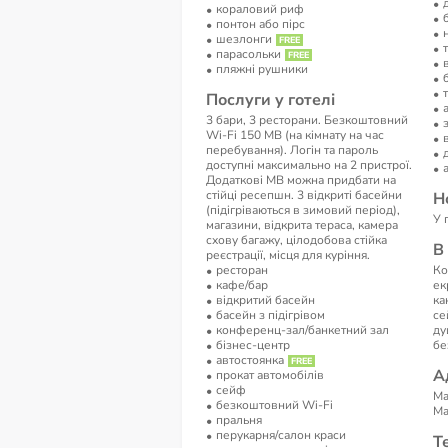
кораловий риф
понтон або пірс
шезлонги
парасольки
пляжні рушники
Послуги у готелі
3 бари, 3 ресторани. Безкоштовний
Wi-Fi 150 MB (на кімнату на час
перебування). Логін та пароль
доступні максимально на 2 пристрої.
Додаткові MB можна придбати на
стійці ресепшн. 3 відкриті басейни
Н
(підігріваються в зимовий період),
У 
магазини, відкрита тераса, камера
схову багажу, цілодобова стійка
В
реєстрації, місця для куріння.
ресторан
Ко
кафе/бар
ек
відкритий басейн
ка
басейн з підігрівом
се
конференц-зал/банкетний зал
ду
бізнес-центр
бе
автостоянка
А
прокат автомобілів
сейф
Ma
безкоштовний Wi-Fi
Ma
пральня
перукарня/салон краси
Т