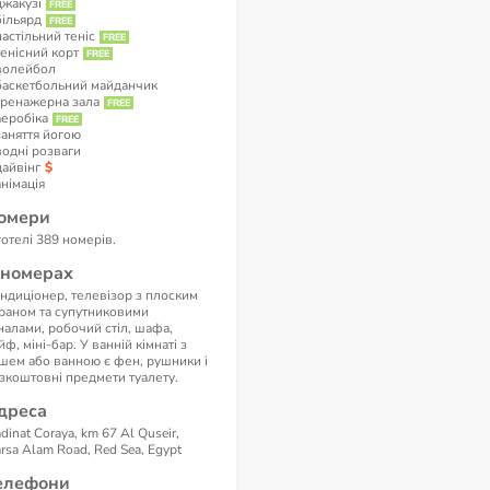
джакузі
більярд
настільний теніс
тенісний корт
волейбол
баскетбольний майданчик
тренажерна зала
аеробіка
заняття йогою
водні розваги
дайвінг
анімація
омери
готелі 389 номерів.
 номерах
ндиціонер, телевізор з плоским
раном та супутниковими
налами, робочий стіл, шафа,
йф, міні-бар. У ванній кімнаті з
шем або ванною є фен, рушники і
зкоштовні предмети туалету.
дреса
dinat Coraya, km 67 Al Quseir,
rsa Alam Road, Red Sea, Egypt
елефони