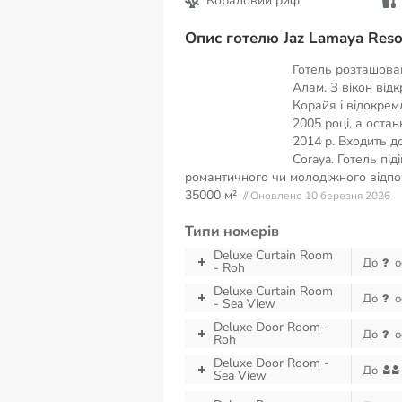
Кораловий риф
Опис готелю Jaz Lamaya Reso
Готель розташован
Алам. З вікон від
Корайя і відокрем
2005 році, а оста
2014 р. Входить до
Coraya. Готель під
романтичного чи молодіжного відпо
35000 м²
// Оновлено 10 березня 2026
Типи номерів
Deluxe Curtain Room
До
о
- Roh
Deluxe Curtain Room
До
о
- Sea View
Deluxe Door Room -
До
о
Roh
Deluxe Door Room -
До
Sea View