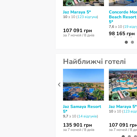
Jaz Maraya 5*
Concorde Mo
Beach Resort
10
з 10 (
123 відгукa
)
5*
7,6
з 10 (
19 відг
107 091 грн
98 165 грн
за 7 ночей / 8 днів
за 7 ночей / 8 д
Найближчі готелі
Jaz Samaya Resort
Jaz Maraya 5*
5*
10
з 10 (
123 від
9,7
з 10 (
14 відгуків
)
135 901 грн
107 091 гр
за 7 ночей / 8 днів
за 7 ночей / 8 д