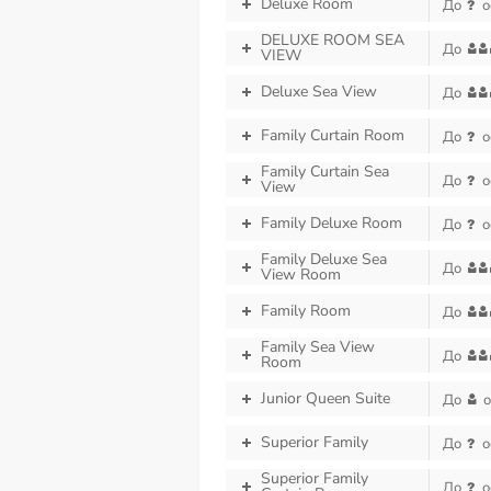
Deluxe Room
До
о
DELUXE ROOM SEA
До
VIEW
Deluxe Sea View
До
Family Curtain Room
До
о
Family Curtain Sea
До
о
View
Family Deluxe Room
До
о
Family Deluxe Sea
До
View Room
Family Room
До
Family Sea View
До
Room
Junior Queen Suite
До
о
Superior Family
До
о
Superior Family
До
о