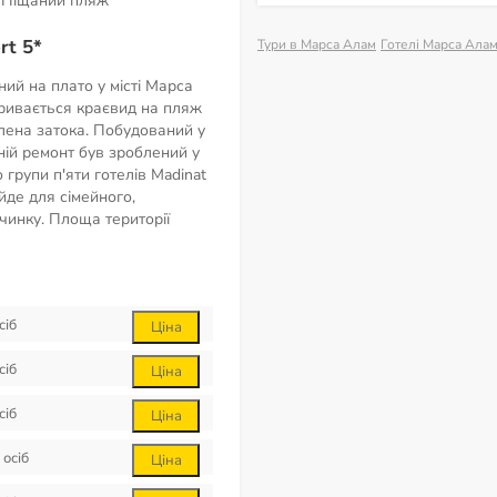
Піщаний пляж
rt 5*
Тури в Марса Алам
Готелі Марса Ала
ий на плато у місті Марса
кривається краєвид на пляж
лена затока. Побудований у
нній ремонт був зроблений у
 групи п'яти готелів Madinat
ійде для сімейного,
чинку. Площа території
сіб
Ціна
сіб
Ціна
сіб
Ціна
осіб
Ціна