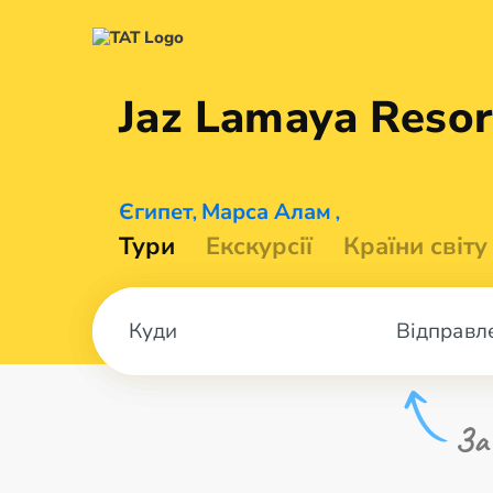
Jaz Lamaya
Resor
Єгипет
Марса Алам
,
,
Тури
Екскурсії
Країни світу
Відправл
За