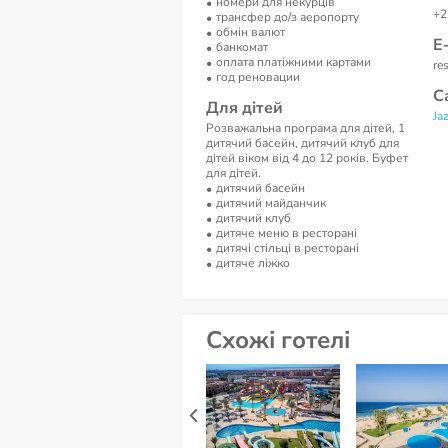
номери для некурців
+2
трансфер до/з аеропорту
обмін валют
Е
банкомат
оплата платіжними картами
re
год реновации
С
Для дітей
Ja
Розважальна програма для дітей, 1
дитячий басейн, дитячий клуб для
дітей віком від 4 до 12 років. Буфет
для дітей.
дитячий басейн
дитячий майданчик
дитячий клуб
дитяче меню в ресторані
дитячі стільці в ресторані
дитяче ліжко
Схожі готелі