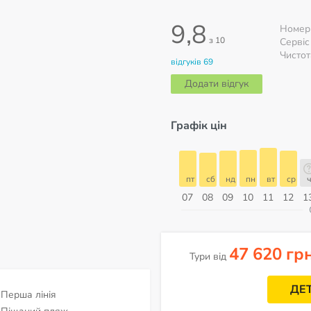
9,8
Номер
з 10
Сервіс
Чистот
відгуків 69
Додати відгук
Графік цін
пт
сб
нд
пн
вт
ср
чт
пт
пт
сб
нд
пн
вт
ср
ч
14
15
16
17
18
19
20
21
07
08
09
10
11
12
1
ерпень
47 620 гр
Тури від
ДЕ
Перша лінія