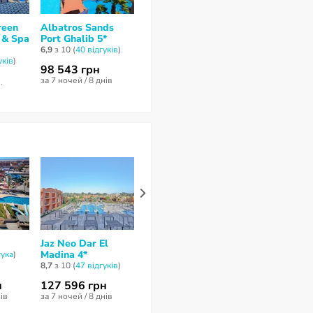
reen
Albatros Sands
Marina Resort Port
Sataya Resor
 & Spa
Port Ghalib 5*
Ghalib 5*
Marsa Alam 
6,9
з 10 (
40 відгуків
)
8,6
з 10 (
30 відгуків
)
9,3
з 10 (
20 відг
уків
)
98 543 грн
79 580 грн
92 999 грн
за 7 ночей / 8 днів
за 7 ночей / 8 днів
за 7 ночей / 8 д
нів
Jaz Neo Dar El
JAZ Neo Reef
Jaz Solaya 4*
Madina 4*
Marsa 4*
гукa
)
9,9
з 10 (
121 ві
8,7
з 10 (
47 відгуків
)
7,3
з 10 (
42 відгукa
)
н
127 596 грн
80 668 грн
110 416 гр
нів
за 7 ночей / 8 днів
за 7 ночей / 8 днів
за 7 ночей / 8 д