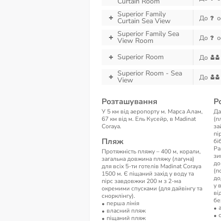
Curtain Room
Superior Family
До
о
Curtain Sea View
Superior Family Sea
До
о
View Room
Superior Room
До
Superior Room - Sea
До
View
Розташування
Р
У 5 км від аеропорту м. Марса Алам,
Да
67 км від м. Ель Кусейр, в Madinat
(п
Coraya.
за
пі
Пляж
бі
Pa
Протяжність пляжу – 400 м, корали,
зи
загальна довжина пляжу (лагуна)
до
для всіх 5-ти готелів Madinat Coraya
(п
1500 м. Є піщаний захід у воду та
до
пірс завдовжки 200 м з 2-ма
у 
окремими спусками (для дайвінгу та
ві
снорклінгу).
бе
перша лінія
власний пляж
піщаний пляж