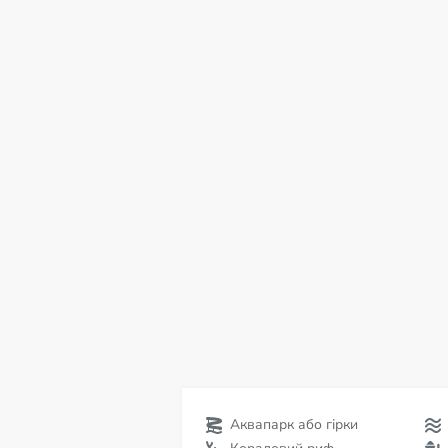
пт
сб
нд
пн
вт
ср
чт
07
08
09
10
11
12
13
С
Аквапарк або гірки