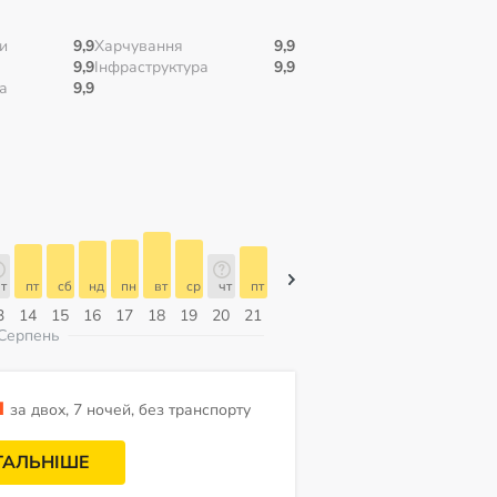
и
9,9
Харчування
9,9
9,9
Інфраструктура
9,9
а
9,9
т
пт
сб
нд
пн
вт
ср
чт
пт
пт
сб
нд
пн
вт
ср
3
14
15
16
17
18
19
20
21
07
08
09
10
11
12
Серпень
н
за двох, 7 ночей, без транспорту
ТАЛЬНІШЕ