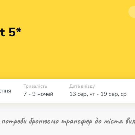
t 5*
Тривалість
Дата виїзду
ення
7 - 9 ночей
13 сер
,
чт
-
19 сер
,
ср
 потреби бронюємо трансфер до міста вил