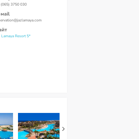
 (065) 3750 030
-маil
servation@jazlamaya.com
айт
z Lamaya Resort 5*