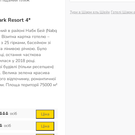
Піщаний пляж
Тури в Шарм ель Шейх
Готелі Шарм 
rk Resort 4*
ний в районі Набк Бей (Nabq
ї. Візитна картка готелю –
з 25 гірками, басейном зі
а лінивою річкою. Було
оці, остання часткова
лася у 2018 році.
 будівлі (тільки ресепшен)
в. Велика зелена красива
ного відпочинку, романтичної
ми. Площа території
75000 м²
осіб
Ціна
осіб
Ціна