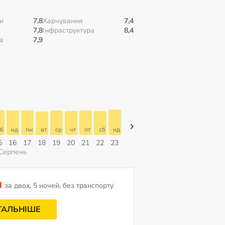
и
7,8
Харчування
7,4
7,8
Інфраструктура
8,4
а
7,9
б
нд
пн
вт
ср
чт
пт
сб
нд
нд
пн
вт
ср
чт
пт
5
16
17
18
19
20
21
22
23
09
10
11
12
13
14
Серпень
н
за двох, 5 ночей, без транспорту
ТАЛЬНІШЕ