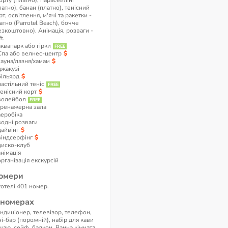
орту (платно), парасейлінг
латно), банан (платно), тенісний
рт, освітлення, м'ячі та ракетки -
атно (Parrotel Beach), бочче
езкоштовно). Анімація, розваги -
t.
аквапарк або гірки
Спа або велнес-центр
сауна/лазня/хамам
джакузі
більярд
настільний теніс
тенісний корт
волейбол
тренажерна зала
аеробіка
водні розваги
дайвінг
віндсерфінг
диско-клуб
анімація
організація екскурсій
омери
готелі 401 номер.
 номерах
ндиціонер, телевізор, телефон,
ні-бар (порожній), набір для кави
 чаю, сейф, балкон. Ванна кімната