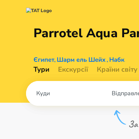
Parrotel Aqua Pa
Єгипет
Шарм ель Шейх
Набк
,
,
Тури
Екскурсії
Країни світу
Відправл
За