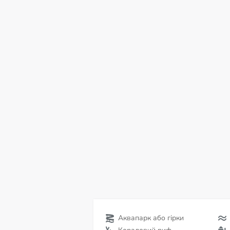
нд
пн
вт
ср
чт
пт
с
09
10
11
12
13
14
15
С
Аквапарк або гірки