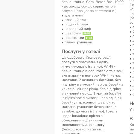
сп
безкоштовно. Coral Beach Bar -10:00
(п
- до заходу сонця, сервіс напоїв і
ко
закусок (працює за системою AI).
пл
друга лінія
(б
власний пляж
sof
піщаний пляж
кораловий риф
шезлонги
парасольки
пляжні рушники
Послуги у готелі
Цілодобова стійка реєстрації,
послуги з прасування одягу,
лімузин-сервіс (платно), Wi-Fi -
безкоштовно в лобі готелю та в зоні
аквапарку - в номерах Wi-Fi немає,
магазини, 2 основних басейни, без
підігріву в зимовий період, басейн з
хвилею і лінива річка, без підігріву
в зимовий період, 1 критий басейн
із підігрівом у зимовий період, біля
басейну парасольки, шезлонги,
Н
матраци, рушники: безкоштовно,
У 
автобус до міста (платно). Готель
надає інвалідне крісло з
В
обмеженими фізичними
можливостями на вимогу
Ко
(безкоштовно, на запит).
мі
ресторан
та