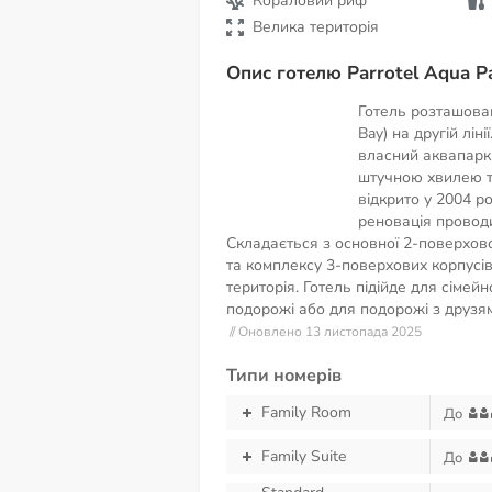
Кораловий риф
Велика територія
Опис готелю Parrotel Aqua Pa
Готель розташова
Bay) на другій ліні
власний аквапарк 
штучною хвилею т
відкрито у 2004 р
реновація проводи
Складається з основної 2-поверхової
та комплексу 3-поверхових корпусі
територія. Готель підійде для сімей
подорожі або для подорожі з друзя
// Оновлено 13 листопада 2025
Типи номерів
Family Room
До
Family Suite
До