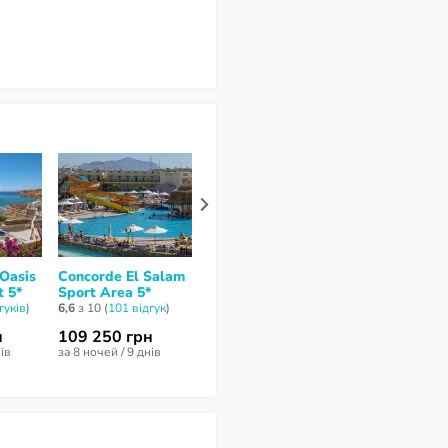
 Oasis
Concorde El Salam
Albatros Aqua
Jaz Mirabel 
t 5*
Sport Area 5*
Park Sharm 5*
Club 5*
гуків
)
6,6
з 10 (
101 відгук
)
7,8
з 10 (
94 відгукa
)
8
з 10 (
65 відгук
н
109 250 грн
177 853 грн
87 026 грн
нів
за 8 ночей / 9 днів
за 8 ночей / 9 днів
за 8 ночей / 9 д