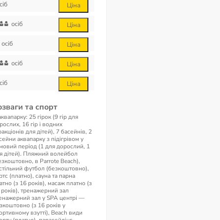
сіб
Ціна
осіб
Ціна
осіб
Ціна
осіб
Ціна
сіб
Ціна
озваги та спорт
аквапарку: 25 гірок (9 гір для
рослих, 16 гір і водних
ракціонів для дітей), 7 басейнів, 2
сейни аквапарку з підігрівом у
мовий період (1 для дорослий, 1
я дітей). Пляжний волейбол
езкоштовно, в Parrote Beach),
стільний футбол (безкоштовно),
ртс (платно), сауна та парна
атно (з 16 років), масаж платно (з
 років), тренажерний зал
енажерний зал у SPA центрі —
зкоштовно (з 16 років у
ортивному взутті), Beach види