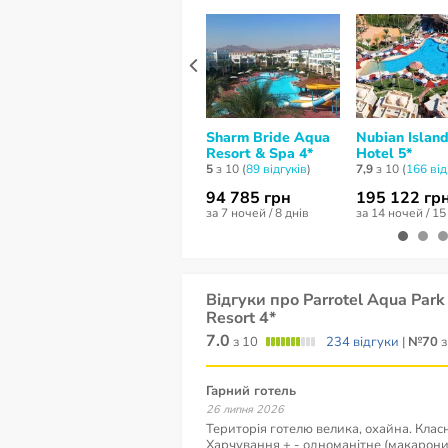
Sharm Bride Aqua
Nubian Islan
Resort & Spa 4*
Hotel 5*
5
з 10 (
89 відгуків
)
7,9
з 10 (
166 від
94 785 грн
195 122 гр
за 7 ночей / 8 днів
за 14 ночей / 15
Відгуки про Parrotel Aqua Park
Resort 4*
7.0
з 10
234 відгуки
|
№70
з
Гарний готель
26 липня 2026
Територія готелю велика, охайна. Клас
Харчування + - одноманітне (макарони,