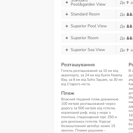
Standard
До
о
Pool&garden View
Standard Room
До
Superior Pool View
До
Superior Room
До
Superior Sea View
До
о
Розташування
Р
Готель розташований за 10 км від
В 
аеропорту, за 24 км від бухти Naama
до
Bay, за 8 км від Soho Square, за 30 км
ат
від Старого міста.
ба
зи
Пляж
дл
(б
Власний піщаний пляж довжиною
на
100 метрів розташований через
да
дорогу за 500 метрів від готелю,
пл
кораловий риф, вхід у море з
16
понтона, стаціонарний пірс 250 м
тр
для декількох готелів. Курсує
бе
безкоштовний автобус кожні 15
сп
хвилин. Пляжні рушники –