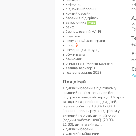
кафе/бар
з 
відкритий басейн
пр
критий басейн
А
басейн з підігрівом
автостоянка
P.
сейф
Eg
безкоштовний Wi-Fi
пральня
Т
перукарня/салон краси
+2
лікар
номери для некурців
Е
обмін валют
банкомат
re
оплата платіжними картами
велика територія
С
год реновации: 2018
Pa
Для дітей
1 дитячий басейн з підігрівом у
зимовий період, аквапарк без
підігріву в зимовий період (16 гірок
та водних атракціонів для дітей,
години роботи з 10:00-17:00, 1
басейн в аквапарку з підігрівом у
зимовий період), дитячий клуб
(години роботи: 10:00) (20:30-
21:30), дитяча анімація.
дитячий басейн
дитячий майданчик