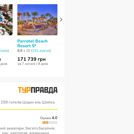
d
Parrotel Beach
Sharm Grand Plaza
Nubian Villa
Resort 5*
5*
7,4
з 10 (
249 від
гуків
)
6,6
з 10 (
151 відгук
)
7,5
з 10 (
390 відгуків
)
н
171 739 грн
91 348 грн
195 122 гр
 днів
за 7 ночей / 8 днів
за 7 ночей / 8 днів
за 14 ночей / 15
 259 готелів Шарм ель Шейха
4.0
Оцінка
ний аквапарк, багато басейнів.
 рис, картопля, яловичина,