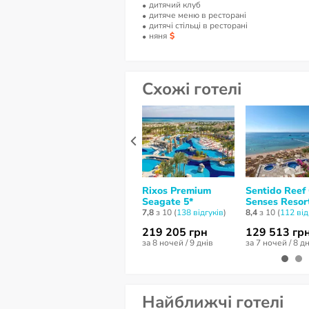
дитячий клуб
дитяче меню в ресторані
дитячі стільці в ресторані
няня
Схожі готелі
Rixos Premium
Sentido Reef
Seagate 5*
Senses Resor
7,8
з 10 (
138 відгуків
)
8,4
з 10 (
112 від
219 205 грн
129 513 гр
за 8 ночей / 9 днів
за 7 ночей / 8 д
Найближчі готелі