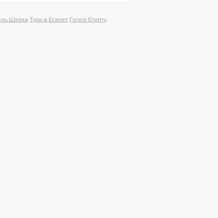
ель Шейха
Тури в Єгипет
Готелі Єгипту