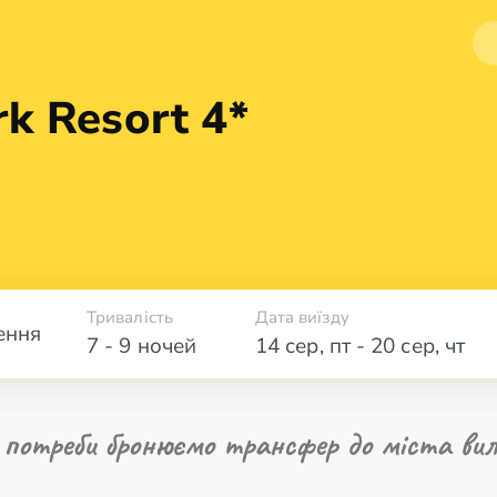
rk
Resort 4*
Тривалість
Дата виїзду
ення
7 - 9 ночей
14 сер
,
пт
-
20 сер
,
чт
 потреби бронюємо трансфер до міста вил