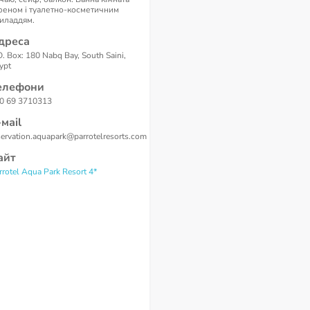
феном і туалетно-косметичним
иладдям.
дреса
O. Box: 180 Nabq Bay, South Saini,
ypt
елефони
0 69 3710313
-маil
servation.aquapark@parrotelresorts.com
айт
rrotel Aqua Park Resort 4*