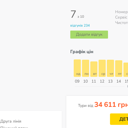
7
Номер
з 10
Сервіс
Чистот
відгуків 234
Додати відгук
Графік цін
б
нд
пн
вт
ср
чт
пт
сб
нд
нд
пн
вт
ср
чт
пт
с
16
17
18
19
20
21
22
23
09
10
11
12
13
14
1
ерпень
34 611 гр
Тури від
ДЕ
Друга лінія