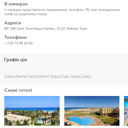
В номерах
У номерах представлено: кондиціонер, телефон, ТВ, міні-холодильник,
сейф (за додаткову плату).
Адреса
BP 196 Zone Touristique Mahdia , 5110, Mahdia, Туніс
Телефони
:+216 73 68 24 00
Графік цін
Тури в Махдію
Готелі Махдії
Тури в Туніс
Готелі Тунісу
Схожі готелі