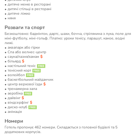
дитяче меню в ресторані
дитячі стільці в ресторані
дитяче ліжко
няня
Розваги та спорт
Безкоштовно: бадмінтон, дартс, шахи, бочча, стрілянина з лука, поле для
міні-футболу, міні-гольф. Платно: уроки тенісу, парашут, каное, водні
лижі.
аквапарк або гірки
Спа або велнес-центр
сауна/лазня/хамам
більярд
настільний теніс
тенісний корт
волейбол
баскетбольний майданчик
центр верхової їзди
тренажерна зала
аеробіка
дайвінг
віндсерфінг
диско-клуб
анімація
Номери
Готель пропонує 462 номери. Складається з головної будівлі та 5
додаткових корпусів.