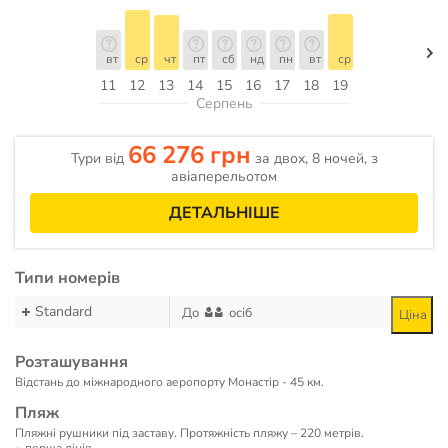
вт
ср
чт
пт
сб
нд
пн
вт
ср
11
12
13
14
15
16
17
18
19
Серпень
66 276 грн
Тури від
за двох, 8 ночей, з
авіаперельотом
ДЕТАЛЬНІШЕ
Типи номерів
Standard
До
осіб
Ціна
Розташування
Відстань до міжнародного аеропорту Монастір - 45 км.
Пляж
Пляжні рушники під заставу. Протяжність пляжу – 220 метрів.