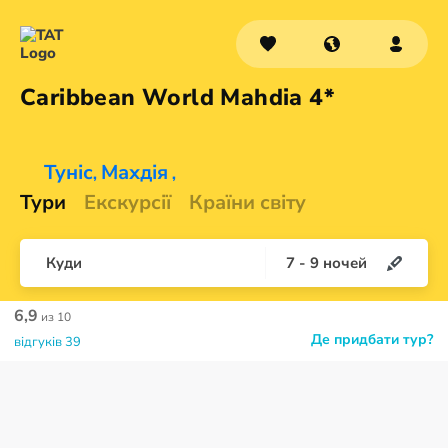
Caribbean World
Mahdia 4*
Туніс
Махдія
,
,
Тури
Екскурсії
Країни світу
Куди
7
-
9
ночей
6,9
из 10
Де придбати тур?
відгуків 39