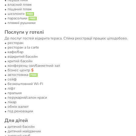
перша лінія
власний пляж
піщаний пляж
шезлонги
парасольки
пляжні рушники
Послуги у готелі
До послуг гостей відкрита тераса. Стійка реєстрації працює цілодобово.
ресторан
ресторан a la carte
кафе/бар
відкритий басейн
критий басейн
конференц-зал/банкетний зал
бізнес-центр
автостоянка
сейф
безкоштовний Wi-Fi
ліфт
пральня
перукарня/салон краси
лікар
обмін валют
год реновации
Для дітей
дитячий басейн
дитячий майданчик
дитячий клуб