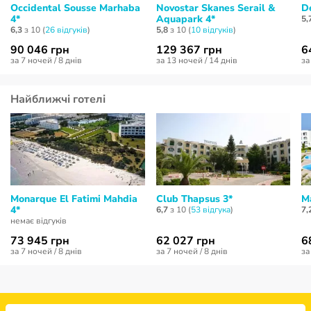
Occidental Sousse Marhaba
Novostar Skanes Serail &
De
4*
Aquapark 4*
5,
6,3
з 10 (
26 відгуків
)
5,8
з 10 (
10 відгуків
)
90 046 грн
129 367 грн
6
за 7 ночей / 8 днів
за 13 ночей / 14 днів
за
Найближчі готелі
Monarque El Fatimi Mahdia
Club Thapsus 3*
M
4*
6,7
з 10 (
53 відгукa
)
7,
немає відгуків
73 945 грн
62 027 грн
6
за 7 ночей / 8 днів
за 7 ночей / 8 днів
за