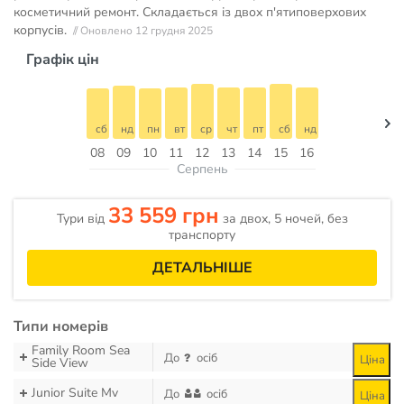
косметичний ремонт. Складається із двох п'ятиповерхових
корпусів.
// Оновлено 12 грудня 2025
Графік цін
сб
нд
пн
вт
ср
чт
пт
сб
нд
08
09
10
11
12
13
14
15
16
Серпень
33 559 грн
Тури від
за двох, 5 ночей, без
транспорту
ДЕТАЛЬНІШЕ
Типи номерів
Family Room Sea
До
осіб
Ціна
Side View
Junior Suite Mv
До
осіб
Ціна