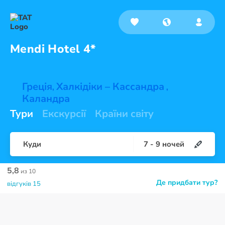
Mendi
Hotel 4*
Греція
Халкідіки – Кассандра
,
,
Каландра
Тури
Екскурсії
Країни світу
Куди
7
-
9
ночей
5,8
из 10
Де придбати тур?
відгуків 15