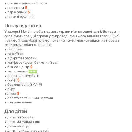
піщано-гальковий пляж
шезлонги
парасольки
пляжні рушники
Послуги у готелі
У таверні Mendi на обід подають страви міжнародної кухні. Вечорами
сервірують грецькі страви у супроводі грецького вина та традиційної
музики. У саду-барі готелю приємно помилуватися видом на море за
келихом улюбленого напою.
ресторан
кафе/бар
відкритий басейн
конференц-зал/банкетний зал
бізнес-центр
автостоянка
прокат автомобілів
сейф
безкоштовний Wi-Fi
ліфт
лікар
оплата платіжними картами
год реновации
Для дітей
дитячий басейн
дитячий майданчик
дитячий клуб
дитячі стільці в ресторані