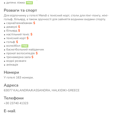
дитяче ліжко
Розваги та спорт
Для відпочинку у готелі Mendi є тенісний корт, столи для пінг-понгу, міні-
гольф, більярд, а також зручності для зайняття водними видами спорту.
сауна/лазня/хамам
джакузі
більярд
настільний теніс
тенісний корт
гольф
волейбол
баскетбольний майданчик
прокат велосипедів
тренажерна зала
водні розваги
анімація
Номери
У готелі 163 номери.
Адреса
63077 KALANDRA/KASSANDRA, HALKIDIKI-GREECE
Телефони
+30 23740 41323
Е-маil