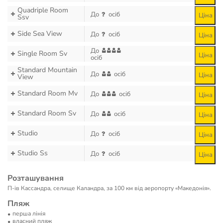
Quadriple Room
До
осіб
Ціна
Ssv
Side Sea View
До
осіб
Ціна
До
Single Room Sv
Ціна
осіб
Standard Mountain
До
осіб
Ціна
View
Standard Room Mv
До
осіб
Ціна
Standard Room Sv
До
осіб
Ціна
Studio
До
осіб
Ціна
Studio Ss
До
осіб
Ціна
Розташування
П-ів Кассандра, селище Каландра, за 100 км від аеропорту «Македонія».
Пляж
перша лінія
власний пляж