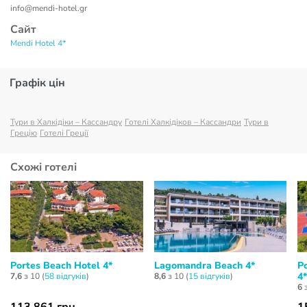
info@mendi-hotel.gr
Сайт
Mendi Hotel 4*
Графік цін
Тури в Халкідіки – Кассандру
Готелі Халкідіков – Кассандри
Тури в
Грецію
Готелі Греції
Схожі готелі
Portes Beach Hotel 4*
Lagomandra Beach 4*
P
4*
7,6
з 10 (
58 відгуків
)
8,6
з 10 (
15 відгуків
)
6
з