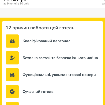
113 861 грн
1
за 9 ночей / 10 днів
за
12 причин вибрати цей готель
Кваліфікований персонал
Безпека гостей та безпека їхнього майна
Функціональні, укомплектовані номери
Сучасний готель