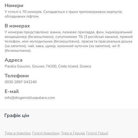
Номери
У готелі є 70 номерів. Складається з трьох триповерхових корпусів,
обладнаних ліфтом.
В номерах
У номерах представлено: ванна, лазневе приладдя, фен, індивідуальний
кондиціонер (безкоштовно), супутникове ТБ (3 російські канали), прямий
телефон, міні-холодильник (безкоштовно), праска та прасувальна дошка
(за запитом), чай, кава, цукор, кухонний куточок (за запитом), wi-fi
(безкоштовно).
Адреса
Paralia Gouvon, Gouves 74100, Crete Island, Greece
Телефони
0030 2897 043240
Е-маil
info@diogenisbluepalace.com
Графік цін
Тури в Іракліон
Готелі Іракліону
Тури в Грецію
Готелі Греції