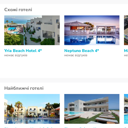
Схожі готелі
Yria Beach Hotel 4*
Neptuno Beach 4*
M
немає відгуків
немає відгуків
не
Найближчі готелі