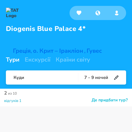
Diogenis Blue
Palace 4*
Греція
о. Крит – Іракліон
Гувес
,
,
Тури
Екскурсії
Країни світу
Куди
7
-
9
ночей
2
из 10
Де придбати тур?
відгуків 1