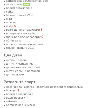
конференц-зал/банкетний зал
автостоянка
прокат автомобілів
сейф
безкоштовний Wi-Fi
ліфт
пральня
лікар
розміщення з тваринами
номери для некурців
трансфер до/з аеропорту
обмін валют
оплата платіжними картами
год реновации: 2017
Для дітей
дитячий басейн
дитячий майданчик
дитяче меню в ресторані
дитячі стільці в ресторані
дитяче ліжко
Розваги та спорт
У басейнів та на пляжі надаються шезлонги та парасольки.
більярд
прокат велосипедів
водні розваги
анімація
організація екскурсій