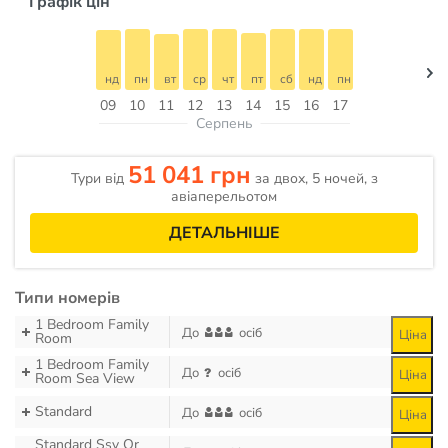
Графік цін
нд
пн
вт
ср
чт
пт
сб
нд
пн
09
10
11
12
13
14
15
16
17
Серпень
51 041 грн
Тури від
за двох, 5 ночей, з
авіаперельотом
ДЕТАЛЬНІШЕ
Типи номерів
1 Bedroom Family
До
осіб
Ціна
Room
1 Bedroom Family
До
осіб
Ціна
Room Sea View
Standard
До
осіб
Ціна
Standard Ssv Or