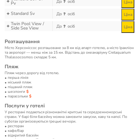
До
осіб
Ціна
Pv
Standard Sv
До
осіб
Ціна
Twin Pool View /
До
осіб
Ціна
Side Sea View
Розташування
Місто Херсоніссос розташоване за 8 км від апарт-готелю, а місто Іракліон
та аеропорт — менш ніж за 15 км. Відстань до океанаріуму Cretaquarium
Thalassocosmos складає 5 км.
Пляж
Пляж через дорогу від готелю.
перша лінія
мiський пляж
піщаний пляж
шезлонги
парасольки
Послуги у готелі
У ресторані подаються різноманітні критські та середземноморські
страви. У барі біля басейну можна замовити закуски, каву та напої. По
суботах організовуються грецькі вечори.
ресторан
кафе/бар
відкритий басейн