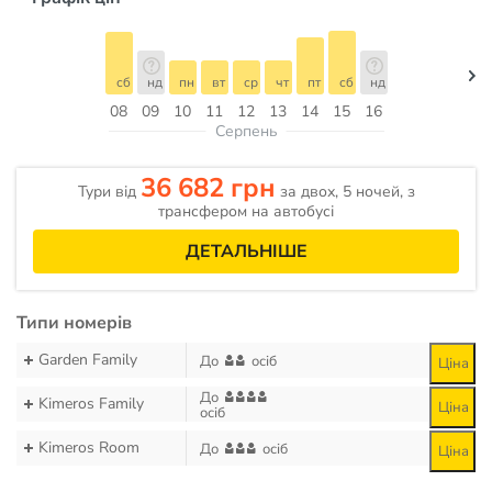
сб
нд
пн
вт
ср
чт
пт
сб
нд
08
09
10
11
12
13
14
15
16
Серпень
36 682 грн
Тури від
за двох, 5 ночей, з
трансфером на автобусі
ДЕТАЛЬНІШЕ
Типи номерів
Garden Family
До
осіб
Ціна
До
Kimeros Family
Ціна
осіб
Kimeros Room
До
осіб
Ціна