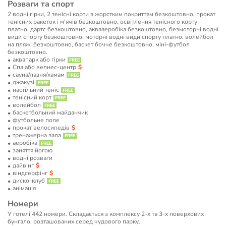
Розваги та спорт
2 водні гірки, 2 тенісні корти з жорстким покриттям безкоштовно, прокат
тенісних ракеток і м'ячів безкоштовно, освітлення тенісного корту
платно, дартс безкоштовно, аквааеробіка безкоштовно, безмоторні водні
види спорту безкоштовно, моторні водні види спорту платно, волейбол
на пляжі безкоштовно, баскет бочче безкоштовно, міні-футбол
безкоштовно.
аквапарк або гірки
Спа або велнес-центр
сауна/лазня/хамам
джакузі
настільний теніс
тенісний корт
волейбол
баскетбольний майданчик
футбольне поле
прокат велосипедів
тренажерна зала
аеробіка
заняття йогою
водні розваги
дайвінг
віндсерфінг
диско-клуб
анімація
Номери
У готелі 442 номери. Складається з комплексу 2-х та 3-х поверхових
бунгало, розташованих серед чудового парку.