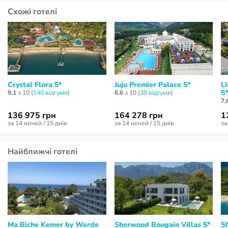
Схожі готелі
Crystal Flora 5*
Juju Premier Palace 5*
L
5*
9,1
з 10 (
140 відгуків
)
6,6
з 10 (
38 відгуків
)
7,
136 975 грн
164 278 грн
1
за 14 ночей / 15 днів
за 14 ночей / 15 днів
за
Найближчі готелі
Ma Biche Kemer by Werde
Sherwood Bougain Villas 5*
S