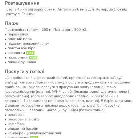
Розташування
Готель 46 км від аеропорту м. Анталія, за 6 км від м. Кемер, за 1 км від
центру п. Гейнюк.
Пляж
Протяжність пляжу – 250 м. Платформа 300 м2.
перша лінія
власний пляж
піщано-гальковий пляж
понтон або пірс
шезлонги
парасольки
пляжні рушники
Послуги у готелі
Цілодобова стійка реєстрації гостей, прискорена реєстрація заїзду/
від'їзду, камера зберігання багажу, послуги з продажу квитків, щоденне
прибирання номера, послуги з прасування одягу (платно), факс/
ксерокопіювання (платно), Wi-Fi у лобі (безкоштовно), дієтичне меню (
безкоштовно), room service: цілодобово (платно), 2 ресторани - 1
основний, 1 a la carte (за попереднім записом, платно), 5 барів, магазини,
2 відкритих басейни з прісною водою (без підігріву), біля басейну
парасольки, шезлонги , матраци, рушники (безкоштовно).
ресторан
ресторан a la carte
кафе/бар
відкритий басейн
конференц-зал/банкетний зал
автостоянка