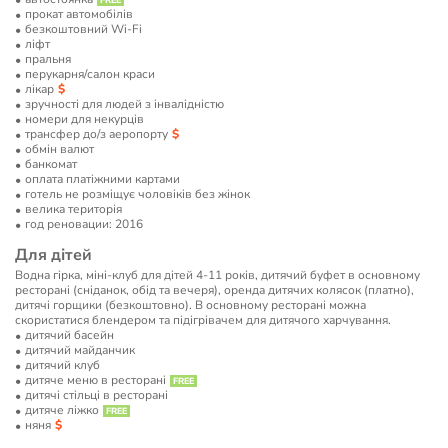
прокат автомобілів
безкоштовний Wi-Fi
ліфт
пральня
перукарня/салон краси
лікар
зручності для людей з інвалідністю
номери для некурців
трансфер до/з аеропорту
обмін валют
банкомат
оплата платіжними картами
готель не розміщує чоловіків без жінок
велика територія
год реновации: 2016
Для дітей
Водна гірка, міні-клуб для дітей 4-11 років, дитячий буфет в основному
ресторані (сніданок, обід та вечеря), оренда дитячих колясок (платно),
дитячі горщики (безкоштовно). В основному ресторані можна
скористатися блендером та підігрівачем для дитячого харчування.
дитячий басейн
дитячий майданчик
дитячий клуб
дитяче меню в ресторані
дитячі стільці в ресторані
дитяче ліжко
няня