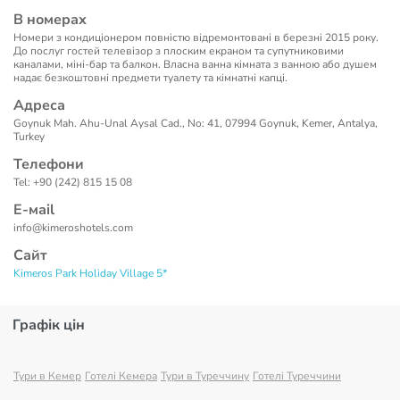
В номерах
Номери з кондиціонером повністю відремонтовані в березні 2015 року.
До послуг гостей телевізор з плоским екраном та супутниковими
каналами, міні-бар та балкон. Власна ванна кімната з ванною або душем
надає безкоштовні предмети туалету та кімнатні капці.
Адреса
Goynuk Mah. Ahu-Unal Aysal Cad., No: 41, 07994 Goynuk, Kemer, Antalya,
Turkey
Телефони
Tel: +90 (242) 815 15 08
Е-маil
info@kimeroshotels.com
Сайт
Kimeros Park Holiday Village 5*
Графік цін
Тури в Кемер
Готелі Кемера
Тури в Туреччину
Готелі Туреччини