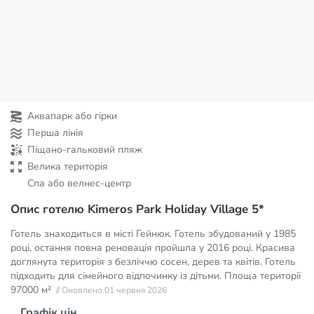
Аквапарк або гірки
Перша лінія
Піщано-гальковий пляж
Велика територія
Спа або велнес-центр
Опис готелю Kimeros Park Holiday Village 5*
Готель знаходиться в місті Гейнюк. Готель збудований у 1985
році, остання повна реновація пройшла у 2016 році. Красива
доглянута територія з безліччю сосен, дерев та квітів. Готель
підходить для сімейного відпочинку із дітьми. Площа території
97000 м²
// Оновлено 01 червня 2026
Графік цін