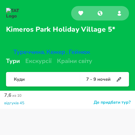
Kimeros Park Holiday
Village 5*
Туреччина
Кемер
Гейнюк
,
,
Тури
Екскурсії
Країни світу
Куди
7
-
9
ночей
7,6
из 10
Де придбати тур?
відгуків 45