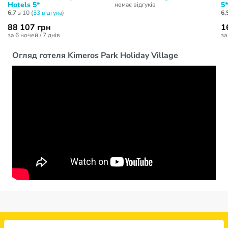
Hotels 5*
5*
немає відгуків
6,7
з 10 (
33 відгукa
)
6,
88 107 грн
1
за 6 ночей / 7 днів
за
Огляд готеля Kimeros Park Holiday Village