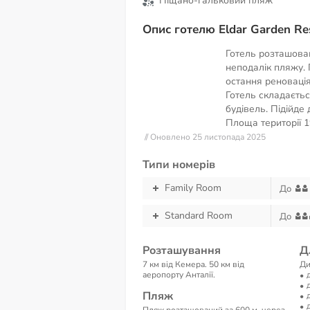
Піщано-гальковий пляж
Опис готелю Eldar Garden Res
Готель розташова
неподалік пляжу. 
остання реновація
Готель складаєтьс
будівель. Підійде 
Площа території
1
// Оновлено 25 листопада 2025
Типи номерів
Family Room
До
Standard Room
До
Розташування
Д
7 км від Кемера. 50 км від
Ди
аеропорту Анталії.
Пляж