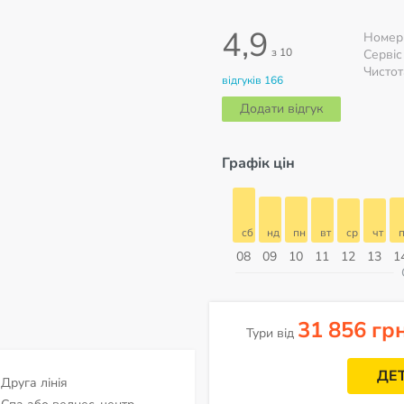
4,9
Номер
з 10
Сервіс
Чистот
відгуків 166
Додати відгук
Графік цін
сб
нд
пн
вт
ср
чт
пт
сб
сб
нд
пн
вт
ср
чт
п
15
16
17
18
19
20
21
22
08
09
10
11
12
13
1
ерпень
31 856 гр
Тури від
ДЕ
Друга лінія