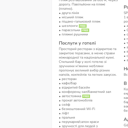
Пляж розташований за 600 м, через
дорогу. Павільйони на пляжі
Р
(платно).
друга лінія
SP
мiський пляж
1 
піщано-гальковий пляж
ро
шезлонги
парасольки
пляжні рушники
Послуги у готелі
Просторий ресторан з відкритою та
закритою терасами, в меню страви
міжнародної та національної кухні.
Стильний бар у холі готелю зі
зручними м'якими меблями
Н
пропонує великий вибір різних
напоїв, коктейлів та легких закусок.
Вс
ресторан
В
кафе/бар
відкритий басейн
Ко
конференц-зал/банкетний зал
ек
автостоянка
ка
прокат автомобілів
ба
сейф
ва
безкоштовний Wi-Fi
бе
ліфт
пральня
А
перукарня/салон краси
Gö
зручності для людей з