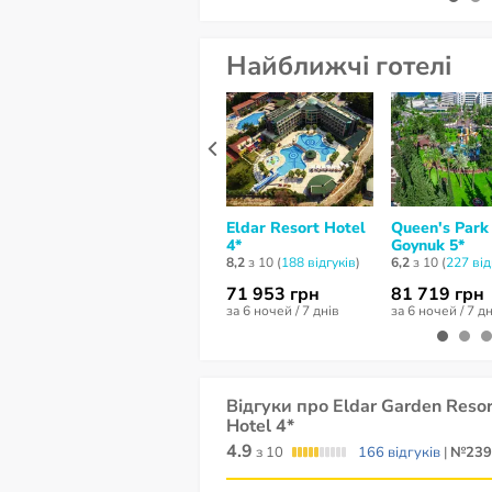
Найближчі готелі
Eldar Resort Hotel
Queen's Park
4*
Goynuk 5*
8,2
з 10 (
188 відгуків
)
6,2
з 10 (
227 від
71 953 грн
81 719 грн
за 6 ночей / 7 днів
за 6 ночей / 7 д
Відгуки про Eldar Garden Resor
Hotel 4*
4.9
з 10
166 відгуків
|
№239