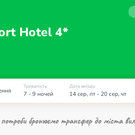
sort
Hotel 4*
Тривалість
Дата виїзду
ення
7 - 9 ночей
14 сер
,
пт
-
20 сер
,
чт
 потреби бронюємо трансфер до міста вил