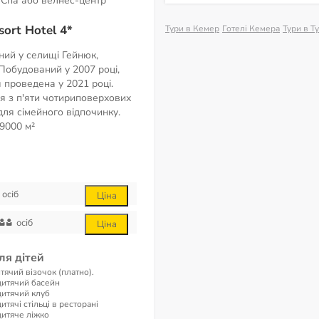
Спа або велнес-центр
ort Hotel 4*
Тури в Кемер
Готелі Кемера
Тури в Т
ний у селищі Гейнюк,
Побудований у 2007 році,
 проведена у 2021 році.
я з п'яти чотириповерхових
для сімейного відпочинку.
9000 м²
осіб
Ціна
осіб
Ціна
ля дітей
тячий візочок (платно).
дитячий басейн
дитячий клуб
дитячі стільці в ресторані
дитяче ліжко