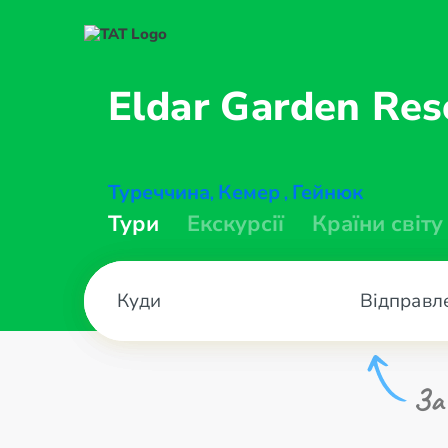
Eldar Garden Re
Туреччина
Кемер
Гейнюк
,
,
Тури
Екскурсії
Країни світу
Відправл
За