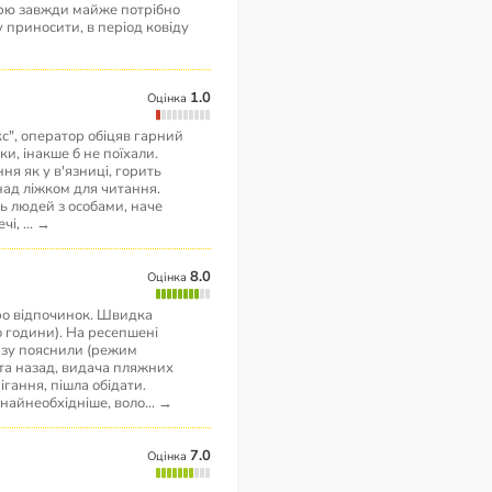
ечерю завжди майже потрібно
 приносити, в період ковіду
1.0
Оцінка
с", оператор обіцяв гарний
ки, інакше б не поїхали.
ння як у в'язниці, горить
над ліжком для читання.
ь людей з особами, наче
ечі,
...
→
8.0
Оцінка
ро відпочинок. Швидка
о години). На ресепшені
разу пояснили (режим
 та назад, видача пляжних
ігання, пішла обідати.
 найнеобхідніше, воло
...
→
7.0
Оцінка