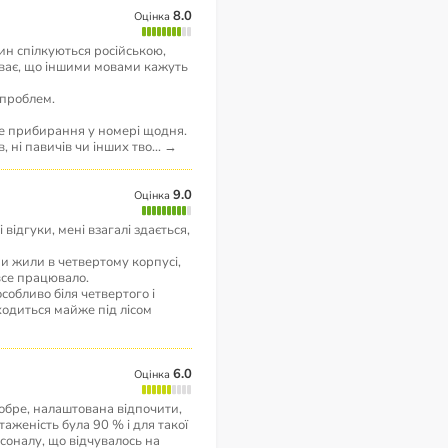
8.0
Оцінка
н спілкуються російською,
уває, що іншими мовами кажуть
з проблем.
ге прибирання у номері щодня.
в, ні павичів чи інших тво
...
→
9.0
Оцінка
відгуки, мені взагалі здається,
ми жили в четвертому корпусі,
все працювало.
собливо біля четвертого і
ходиться майже під лісом
6.0
Оцінка
обре, налаштована відпочити,
аженість була 90 % і для такої
соналу, що відчувалось на