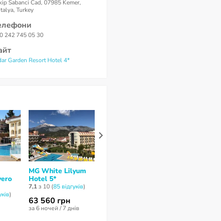
kip Sabanci Cad, 07985 Kemer,
talya, Turkey
елефони
0 242 745 05 30
айт
dar Garden Resort Hotel 4*
MG White Lilyum
Omorfi Garden
Sherwood
vero
Hotel 5*
Resort 4*
Greenwood R
4*
7,1
з 10 (
85 відгуків
)
5,4
з 10 (
90 відгуків
)
уків
)
7,1
з 10 (
40 відг
63 560 грн
42 365 грн
82 142 грн
за 6 ночей / 7 днів
за 7 ночей / 8 днів
за 6 ночей / 7 д