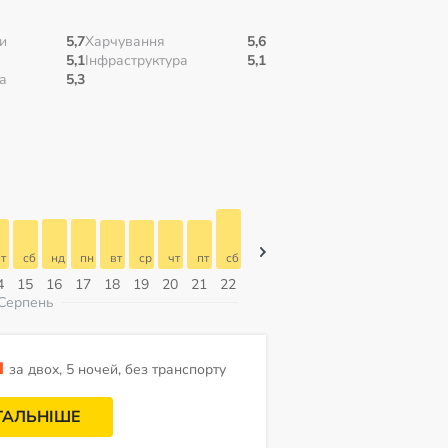
и
5,7
Харчування
5,6
5,1
Інфраструктура
5,1
а
5,3
т
сб
нд
пн
вт
ср
чт
пт
сб
сб
нд
пн
вт
ср
чт
4
15
16
17
18
19
20
21
22
08
09
10
11
12
13
Серпень
н
за двох, 5 ночей, без транспорту
ТАЛЬНІШЕ