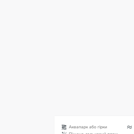
сб
нд
пн
вт
ср
чт
пт
08
09
10
11
12
13
14
С
Аквапарк або гірки