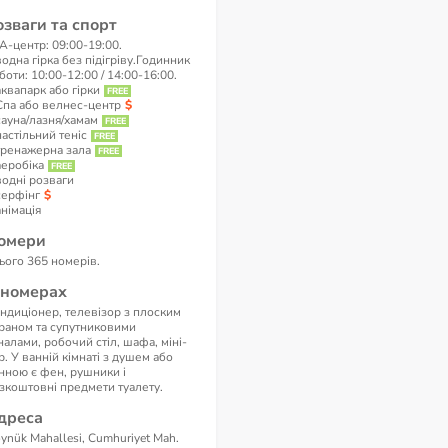
озваги та спорт
A-центр: 09:00-19:00.
водна гірка без підігріву.Годинник
боти: 10:00-12:00 / 14:00-16:00.
аквапарк або гірки
Спа або велнес-центр
сауна/лазня/хамам
настільний теніс
тренажерна зала
аеробіка
водні розваги
серфінг
анімація
омери
ього 365 номерів.
 номерах
ндиціонер, телевізор з плоским
раном та супутниковими
налами, робочий стіл, шафа, міні-
р. У ванній кімнаті з душем або
нною є фен, рушники і
зкоштовні предмети туалету.
дреса
ynük Mahallesi, Cumhuriyet Mah.