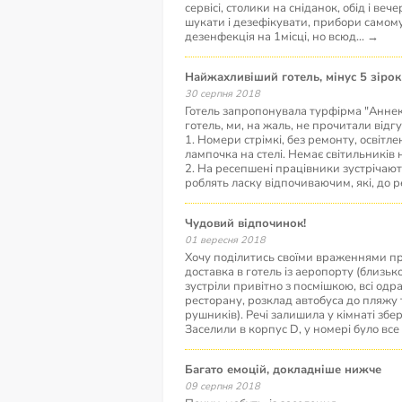
сервісі, столики на сніданок, обід і в
шукати і дезефікувати, прибори самому
дезенфекція на 1місці, но всюд
...
→
Найжахливіший готель, мінус 5 зірок
30 серпня 2018
Готель запропонувала турфірма "Аннек
готель, ми, на жаль, не прочитали відгу
1. Номери стрімкі, без ремонту, освітле
лампочка на стелі. Немає світильників 
2. На ресепшені працівники зустрічают
роблять ласку відпочиваючим, які, до р
Чудовий відпочинок!
01 вересня 2018
Хочу поділитись своїми враженнями п
доставка в готель із аеропорту (близьк
зустріли привітно з посмішкою, всі од
ресторану, розклад автобуса до пляжу
рушників). Речі залишила у кімнаті збер
Заселили в корпус D, у номері було все
Багато емоцій, докладніше нижче
09 серпня 2018