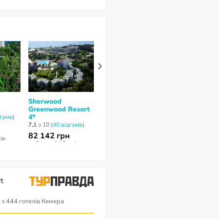
Sherwood
Amara Comfort
Karmir Resor
Greenwood Resort
Resort 5*
Spa 5*
4*
гуків
)
6,1
з 10 (
164 відгукa
)
8,2
з 10 (
39 відг
7,1
з 10 (
40 відгуків
)
161 116 грн
171 462 гр
82 142 грн
нів
за 14 ночей / 15 днів
за 14 ночей / 15
за 6 ночей / 7 днів
t
з 444 готелів Кемера