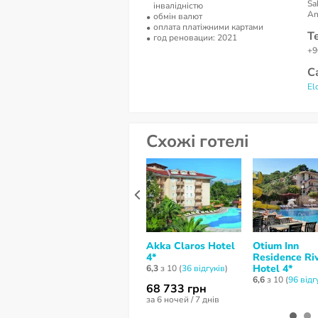
Sa
інвалідністю
An
обмін валют
оплата платіжними картами
Т
год реновации: 2021
+9
С
El
Схожі готелі
Akka Claros Hotel
Otium Inn
4*
Residence Ri
Hotel 4*
6,3
з 10 (
36 відгуків
)
6,6
з 10 (
96 відг
68 733 грн
за 6 ночей / 7 днів