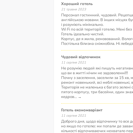
Хороший готель
21 травня 2023
Персонал гостинний, чудовий. Рецепши
англійською мовами. В інших місцях б
і розуміють мінімально.
Wi Fi по всій території готелю. Мені бе
Готель ідеально чистий.
Корпус, де я жила, реновований. Воло
Постільна білизна сніжнобіла. Ні лебеді
Чудовий відпочинок
11 серпня 2021
Не розумію людей які пишуть негативні 
що ви в житті нічим не задоволенні!!!
Почну з заселення, заселили за 15 хв, 
ремонт новенький, всі меблі новенькі, 
Територія не маленька є багато зелені о
пятого корпусу, три басейни, один зна
кедров
...
→
Готель економваріант
11 серпня 2021
Доброго дня, щодо відпочинку то все д
но якщо по готелю: ми попали де завант
кількості відпочиваючих нехватало пер