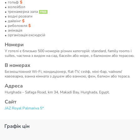
гольф
волейбол
тренажерна зала
водні розваги
дайвінг
риболовля
анімація
організація екскурсій
Номери
У готелі є близько 500 номерів різних категорій: standard, family rooms і
suites, частина з видом на сад, басейн або море, з балконом або терасою.
В номерах
Безкоштовний Wi-Fi, кондиціонер, flat-TV, сейф, міні-бар, чайник/
кавоварка, ванна кімната з душем або ванною, фен, балкон або тераса.
Адреса
Hurghada – Safaga Road, km 34, Makadi Bay, Hurghada, Egypt.
Сайт
JAZ Royal Palmariva 5*
Графік цін