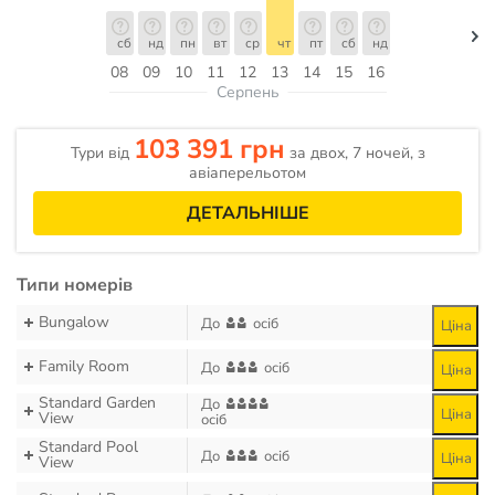
сб
нд
пн
вт
ср
чт
пт
сб
нд
08
09
10
11
12
13
14
15
16
Серпень
103 391 грн
Тури від
за двох, 7 ночей, з
авіаперельотом
ДЕТАЛЬНІШЕ
Типи номерів
Bungalow
До
осіб
Ціна
Family Room
До
осіб
Ціна
Standard Garden
До
Ціна
View
осіб
Standard Pool
До
осіб
Ціна
View