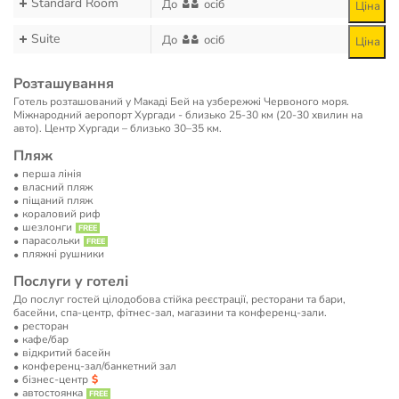
Standard Room
До
осіб
Ціна
Suite
До
осіб
Ціна
Розташування
Готель розташований у Макаді Бей на узбережжі Червоного моря.
Міжнародний аеропорт Хургади - близько 25-30 км (20-30 хвилин на
авто). Центр Хургади – близько 30–35 км.
Пляж
перша лінія
власний пляж
піщаний пляж
кораловий риф
шезлонги
парасольки
пляжні рушники
Послуги у готелі
До послуг гостей цілодобова стійка реєстрації, ресторани та бари,
басейни, спа-центр, фітнес-зал, магазини та конференц-зали.
ресторан
кафе/бар
відкритий басейн
конференц-зал/банкетний зал
бізнес-центр
автостоянка