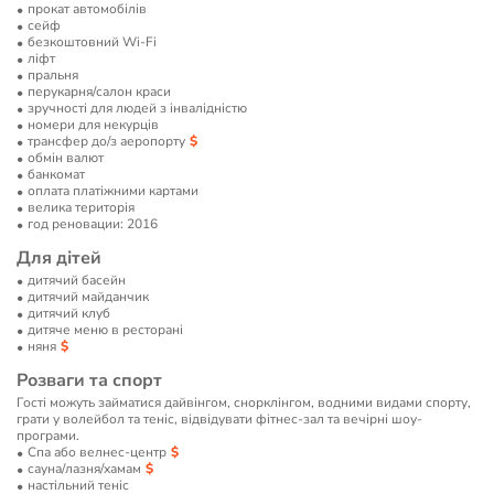
прокат автомобілів
сейф
безкоштовний Wi-Fi
ліфт
пральня
перукарня/салон краси
зручності для людей з інвалідністю
номери для некурців
трансфер до/з аеропорту
обмін валют
банкомат
оплата платіжними картами
велика територія
год реновации: 2016
Для дітей
дитячий басейн
дитячий майданчик
дитячий клуб
дитяче меню в ресторані
няня
Розваги та спорт
Гості можуть займатися дайвінгом, снорклінгом, водними видами спорту,
грати у волейбол та теніс, відвідувати фітнес-зал та вечірні шоу-
програми.
Спа або велнес-центр
сауна/лазня/хамам
настільний теніс