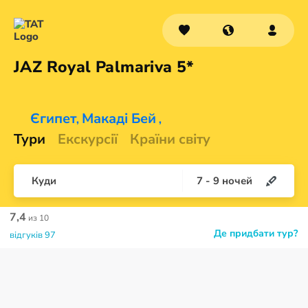
JAZ Royal
Palmariva 5*
Єгипет
Макаді Бей
,
,
Тури
Екскурсії
Країни світу
Куди
7
-
9
ночей
7,4
из 10
Де придбати тур?
відгуків 97