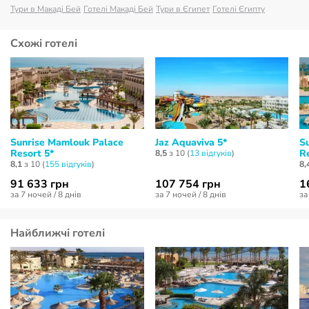
Тури в Макаді Бей
Готелі Макаді Бей
Тури в Єгипет
Готелі Єгипту
Схожі готелі
Sunrise Mamlouk Palace
Jaz Aquaviva 5*
S
Resort 5*
Re
8,5
з 10 (
13 відгуків
)
8,1
з 10 (
155 відгуків
)
8,
91 633 грн
107 754 грн
1
за 7 ночей / 8 днів
за 7 ночей / 8 днів
за
Найближчі готелі