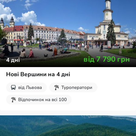
від
7 790
грн
4
дні
Нові Вершини на 4 дні
від
Львова
Туроператори
Відпочинок на всі 100
Дитячі екскурсії