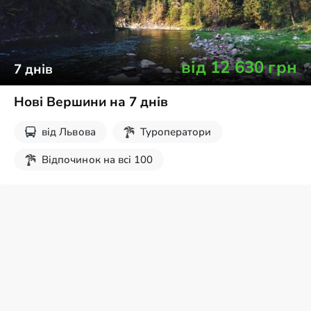
від
12 630
грн
7
днів
Нові Вершини на 7 днів
від
Львова
Туроператори
Відпочинок на всі 100
Дитячі екскурсії