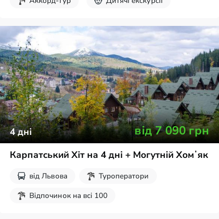
Аккорд-тур
Дитячі екскурсії
від
7 090
грн
4
дні
Карпатський Хіт на 4 дні + Могутній Хомʼяк
від
Львова
Туроператори
Відпочинок на всі 100
Дитячі екскурсії