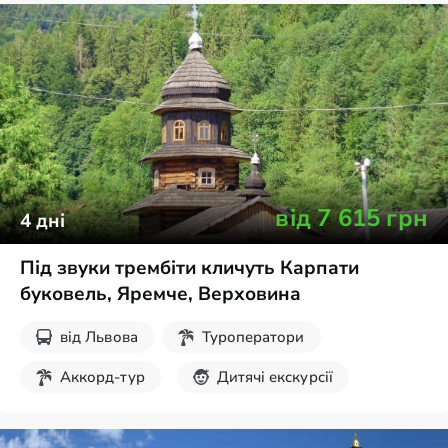
від
7 615
грн
4
дні
Під звуки трембіти кличуть Карпати
буковель, Яремче, Верховина
від
Львова
Туроператори
Аккорд-тур
Дитячі екскурсії
Екскурсії на вихідні