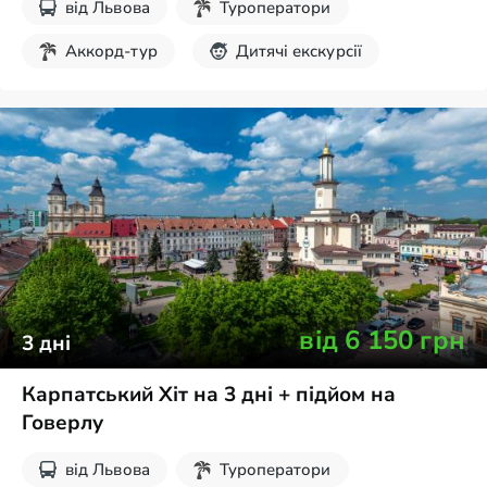
від
Львова
Туроператори
Аккорд-тур
Дитячі екскурсії
День Незалежності
Екскурсії на вихідні
від
6 150
грн
3
дні
Карпатський Хіт на 3 дні + підйом на
Говерлу
від
Львова
Туроператори