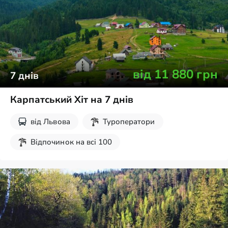
від
11 880
грн
7
днів
Карпатський Хіт на 7 днів
від
Львова
Туроператори
Відпочинок на всі 100
Дитячі екскурсії