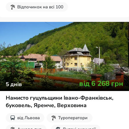
Відпочинок на всі 100
Дитячі екскурсії
Екскурсії на вихідні
від
6 268
грн
5
днів
Намисто гуцульщини Івано-Франківськ,
буковель, Яремче, Верховина
від
Львова
Туроператори