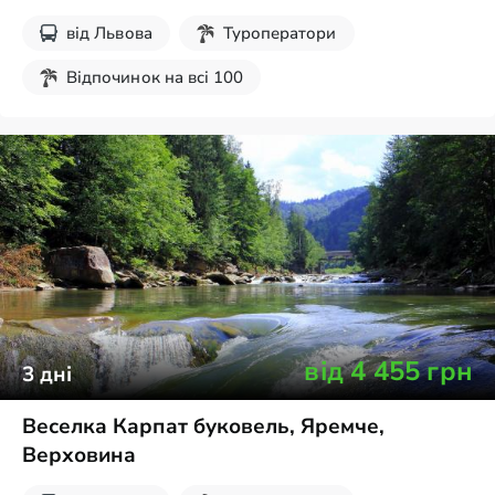
від
Львова
Туроператори
Відпочинок на всі 100
Дитячі екскурсії
Карпати
від
4 455
грн
3
дні
Веселка Карпат буковель, Яремче,
Верховина