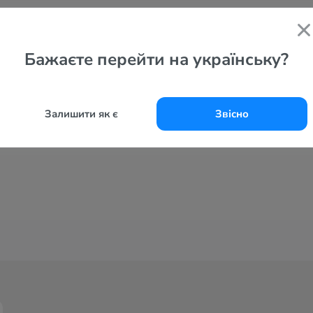
Бажаєте перейти на українську?
Залишити як є
Звісно