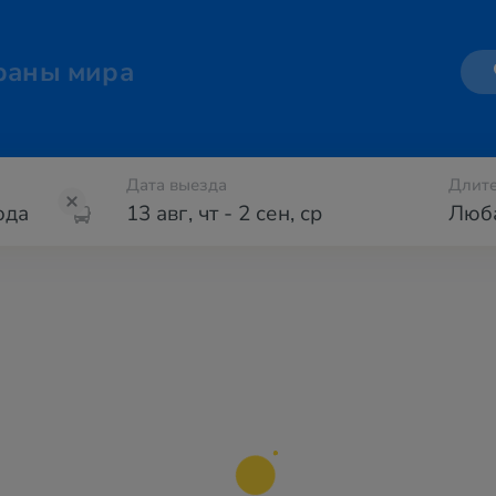
раны мира
Дата выезда
Длите
13 авг
,
чт
-
2 сен
,
ср
Люб