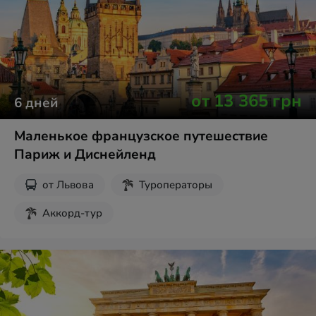
от
13 365
грн
6
дней
Маленькое французское путешествие
Париж и Диснейленд
от
Львова
Туроператоры
Аккорд-тур