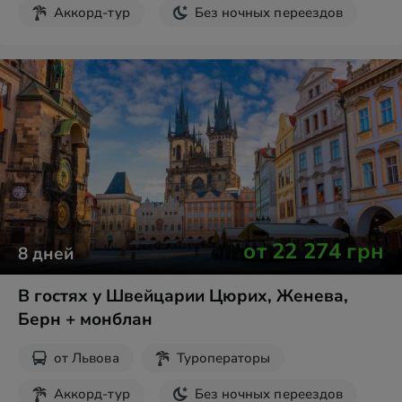
Аккорд-тур
Без ночных переездов
от
22 274
грн
8
дней
В гостях у Швейцарии Цюрих, Женева,
Берн + монблан
от
Львова
Туроператоры
Аккорд-тур
Без ночных переездов