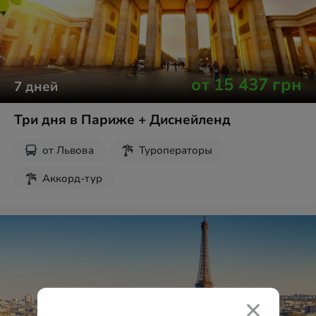
от
15 437
грн
7
дней
Три дня в Париже + Диснейленд
от
Львова
Туроператоры
Аккорд-тур