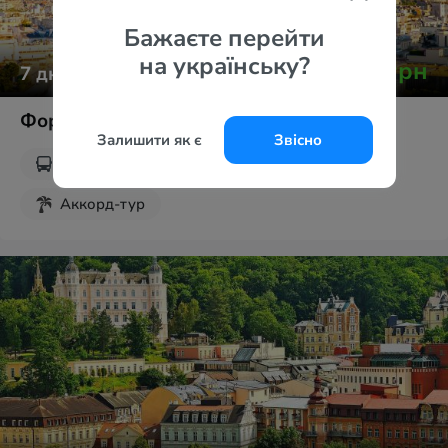
Бажаєте перейти
на українську?
от
15 644
грн
7
дней
Формула любви Париж + Венеция
Залишити як є
Звісно
от
Львова
Туроператоры
Аккорд-тур