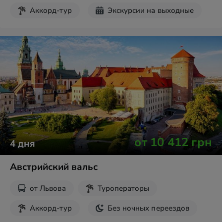
Аккорд-тур
Экскурсии на выходные
от
10 412
грн
4
дня
Австрийский вальс
от
Львова
Туроператоры
Аккорд-тур
Без ночных переездов