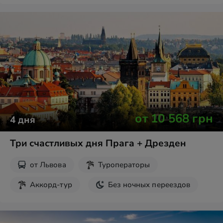
Шопинг
от
10 568
грн
4
дня
Три счастливых дня Прага + Дрезден
от
Львова
Туроператоры
Аккорд-тур
Без ночных переездов
Экскурсии на выходные