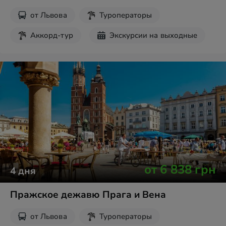
от
Львова
Туроператоры
Аккорд-тур
Экскурсии на выходные
от
6 838
грн
4
дня
Пражское дежавю Прага и Вена
от
Львова
Туроператоры