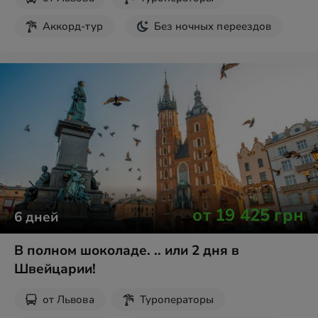
Аккорд-тур
Без ночных переездов
от
19 425
грн
6
дней
В полном шоколаде. .. или 2 дня в
Швейцарии!
от
Львова
Туроператоры