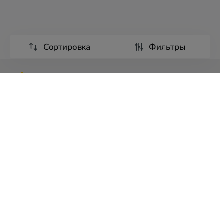
Сортировка
Фильтры
Туры
Экскурсии
Страны мира
Франшиза
О компании
Реклама
Условия
и
Политика