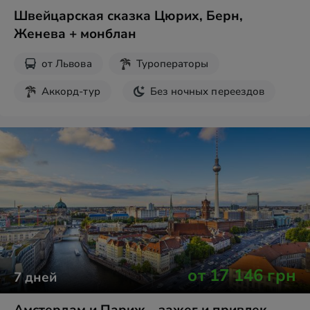
Швейцарская сказка Цюрих, Берн,
Женева + монблан
от
Львова
Туроператоры
Аккорд-тур
Без ночных переездов
от
17 146
грн
7
дней