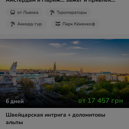
Амстердам и Париж… зажег и привлек…
от
Львова
Туроператоры
Аккорд-тур
Парк Кёкенхоф
от
17 457
грн
6
дней
Швейцарская интрига + доломитовы
альпы