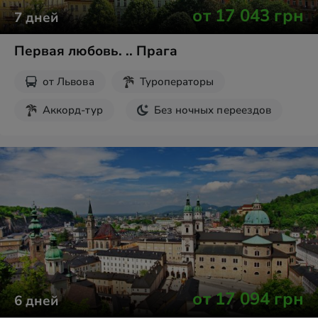
от
17 043
грн
7
дней
Первая любовь. .. Прага
от
Львова
Туроператоры
Аккорд-тур
Без ночных переездов
от
17 094
грн
6
дней