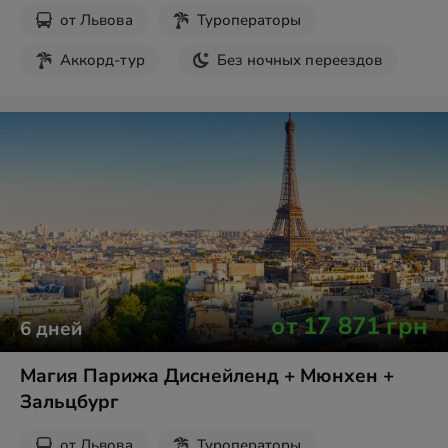
от
Львова
Туроператоры
Аккорд-тур
Без ночных переездов
от
17 871
грн
6
дней
Магия Парижа Диснейленд + Мюнхен +
Зальцбург
от
Львова
Туроператоры