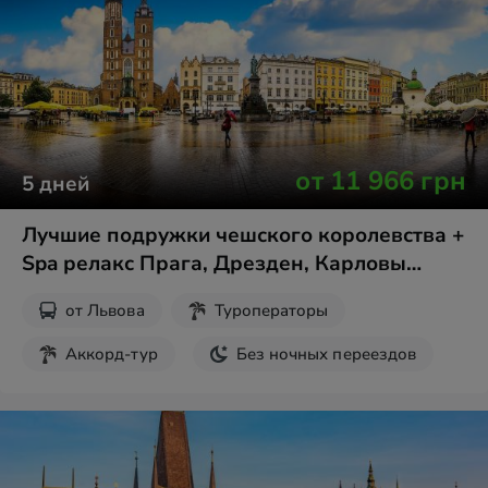
от
11 966
грн
5
дней
Лучшие подружки чешского королевства +
Spa релакс Прага, Дрезден, Карловы
Вары
от
Львова
Туроператоры
Аккорд-тур
Без ночных переездов
Здоровье и SPA