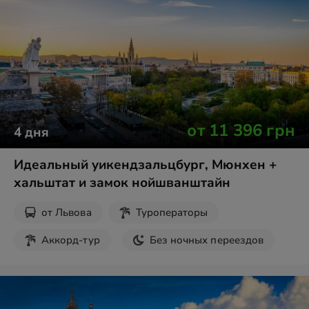
от
11 396
грн
4
дня
Идеальный уикендзальцбург, Мюнхен +
хальштат и замок нойшванштайн
от
Львова
Туроператоры
Аккорд-тур
Без ночных переездов