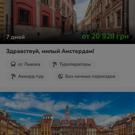
от
20 928
грн
7
дней
Здравствуй, милый Амстердам!
от
Львова
Туроператоры
Аккорд-тур
Без ночных переездов
Парк Кёкенхоф