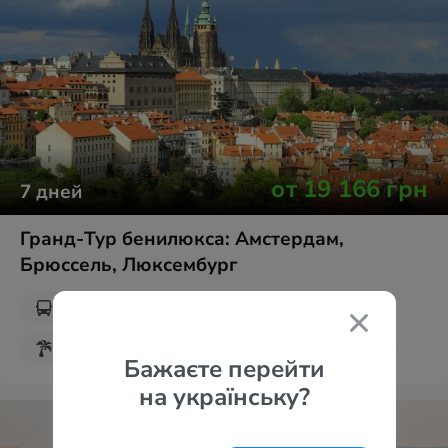
от
19 166
грн
7
дней
Гранд-Тур бенилюкса: Амстердам,
Брюссель, Люксембург
от
Львова
Туроператоры
Аккорд-тур
Без ночных переездов
Бажаєте перейти
Парк Кёкенхоф
на українську?
День Короля Нидерландов