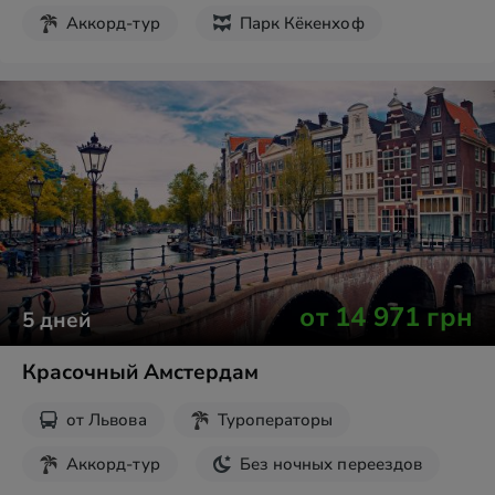
Аккорд-тур
Парк Кёкенхоф
от
14 971
грн
5
дней
Красочный Амстердам
от
Львова
Туроператоры
Аккорд-тур
Без ночных переездов