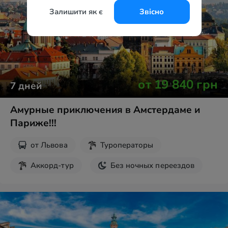
Залишити як є
Звісно
от
19 840
грн
7
дней
Амурные приключения в Амстердаме и
Париже!!!
от
Львова
Туроператоры
Аккорд-тур
Без ночных переездов
Парк Кёкенхоф