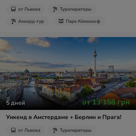
от
Львова
Туроператоры
Аккорд-тур
Парк Кёкенхоф
Экскурсии на выходные
Шопинг
от
13 158
грн
5
дней
Уикенд в Амстердаме + Берлин и Прага!
от
Львова
Туроператоры