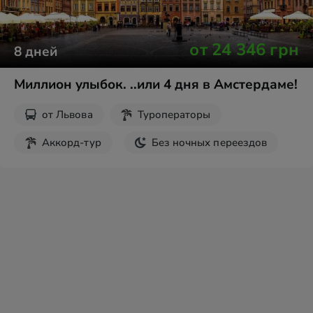
от
24 346
грн
8
дней
Миллион улыбок. ..или 4 дня в Амстердаме!
от
Львова
Туроператоры
Аккорд-тур
Без ночных переездов
Парк Кёкенхоф