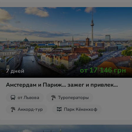
Парк Кёкенхоф
День Короля Нидерландов
от
17 146
грн
7
дней
Амстердам и Париж… зажег и привлек…
от
Львова
Туроператоры
Аккорд-тур
Парк Кёкенхоф