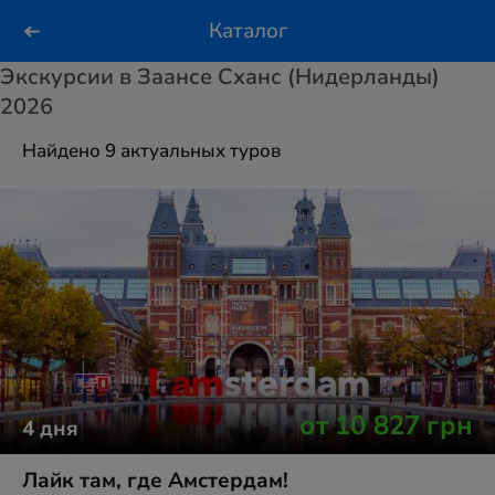
Каталог
Экскурсии в Заансе Сханс (Нидерланды)
2026
Найдено 9 актуальных туров
от
10 827
грн
4
дня
Лайк там, где Амстердам!