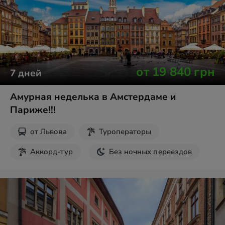
от
19 840
грн
7
дней
Амурная неделька в Амстердаме и
Париже!!!
от
Львова
Туроператоры
Аккорд-тур
Без ночных переездов
Парк Кёкенхоф