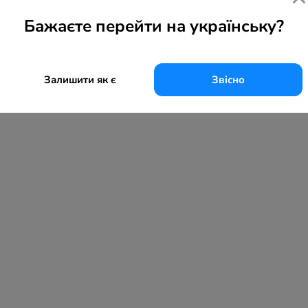
Бажаєте перейти на українську?
Залишити як є
Звісно