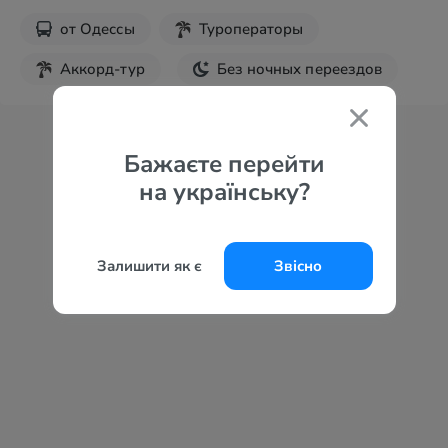
от
Одессы
Туроператоры
Аккорд-тур
Без ночных переездов
Экскурсии в Турцию
Бажаєте перейти
на українську?
Залишити як є
Звісно