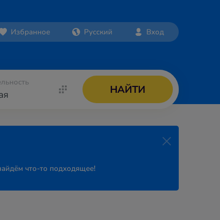
Избранное
Русский
Вход
льность
НАЙТИ
ая
найдём что-то подходящее!