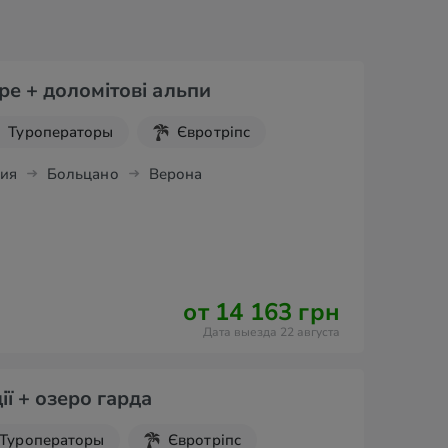
ре + доломітові альпи
Туроператоры
Євротріпс
ия
Больцано
Верона
от 14 163 грн
Дата выезда 22 августа
ії + озеро гарда
Туроператоры
Євротріпс