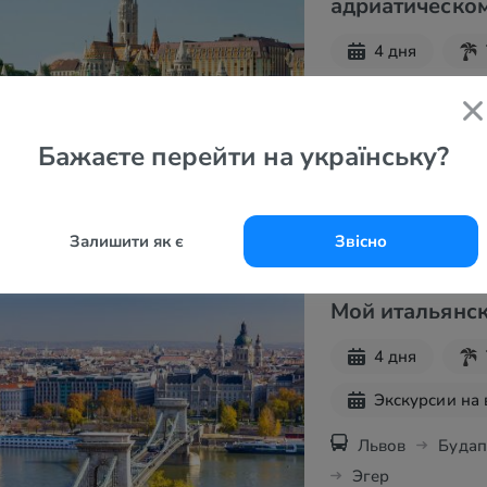
адриатическом
4 дня
Экскурсии на
Львов
Буда
Бажаєте перейти на українську?
Маршрут
Залишити як є
Звісно
Мой итальянск
4 дня
Экскурсии на
Львов
Буда
Эгер