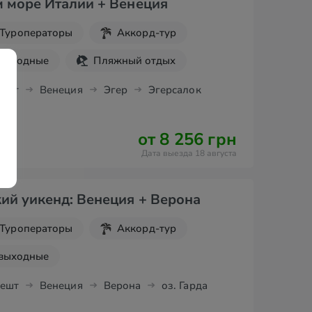
 море Италии + Венеция
Туроператоры
Аккорд-тур
 выходные
Пляжный отдых
пешт
Венеция
Эгер
Эгерсалок
от 8 256 грн
Дата выезда 18 августа
ий уикенд: Венеция + Верона
Туроператоры
Аккорд-тур
 выходные
пешт
Венеция
Верона
оз. Гарда