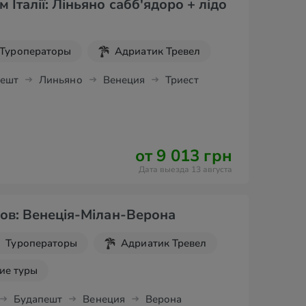
Італії: Ліньяно сабб'ядоро + лідо
Туроператоры
Адриатик Тревел
пешт
Линьяно
Венеция
Триест
от 9 013 грн
Дата выезда 13 августа
бов: Венеція-Мілан-Верона
Туроператоры
Адриатик Тревел
ие туры
Будапешт
Венеция
Верона