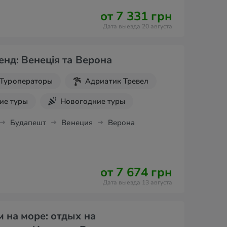
от 7 331 грн
Дата выезда 20 августа
енд: Венеція та Верона
Туроператоры
Адриатик Тревел
ие туры
Новогодние туры
 выходные
Будапешт
Венеция
Верона
от 7 674 грн
Дата выезда 13 августа
м на море: отдых на