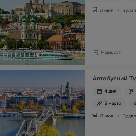
Львов
Буда
Маршрут
Автобусний Ту
4 дня
8 марта
Экскурсии на
Львов
Буда