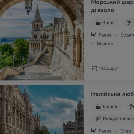
Морський шарм 
ді єзоло
4 дня
Львов
Буда
Верона
Маршрут
Італійська лю
5 дней
Рождественск
Львов
Эгер