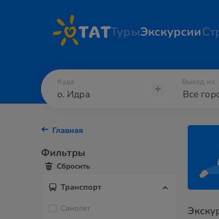
Туры
Экскурсии
Ст
Куда
Выезд из
Главная
Фильтры
Сбросить
Транспорт
Самолет
Экскур