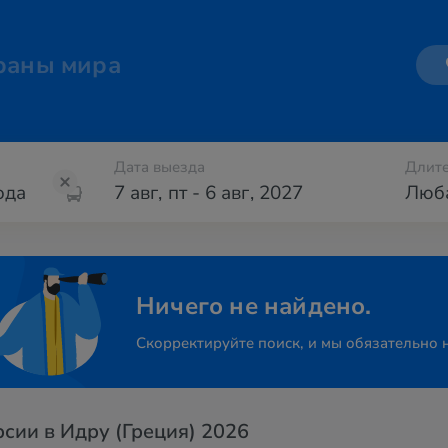
раны мира
Дата выезда
Длите
7 авг
,
пт
-
6 авг
,
2027
Люб
Ничего не найдено.
Скорректируйте поиск, и мы обязательно 
сии в Идру (Греция) 2026