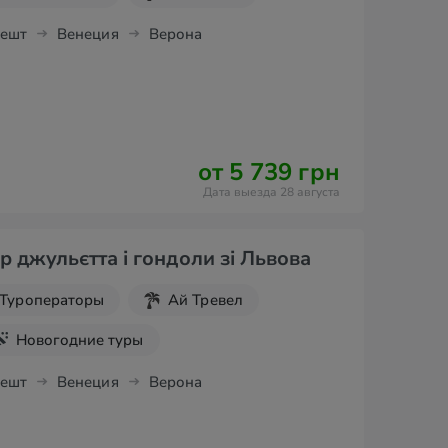
пешт
Венеция
Верона
от 5 739 грн
Дата выезда 28 августа
р джульєтта і гондоли зі Львова
Туроператоры
Ай Тревел
Новогодние туры
 выходные
пешт
Венеция
Верона