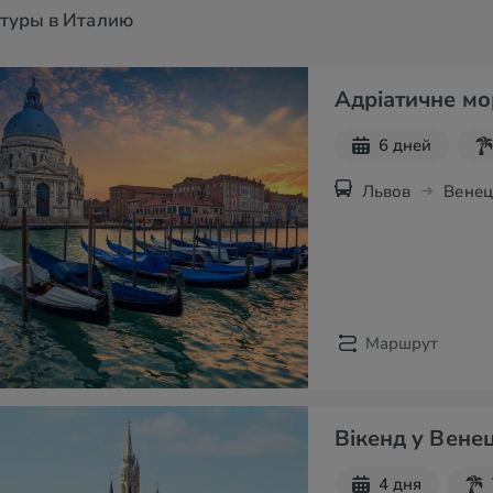
 туры в Италию
Адріатичне мо
6 дней
Львов
Венец
Маршрут
Вікенд у Венец
4 дня