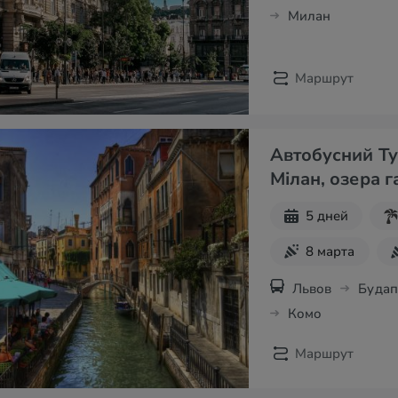
Милан
Маршрут
Автобусний Тур
Мілан, озера г
5 дней
8 марта
Новогодние т
Львов
Буда
Комо
Маршрут