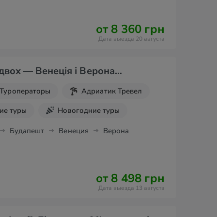
от 8 360 грн
Дата выезда 20 августа
двох — Венеція і Верона…
Туроператоры
Адриатик Тревел
ие туры
Новогодние туры
 выходные
Будапешт
Венеция
Верона
от 8 498 грн
Дата выезда 13 августа