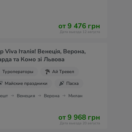
от 9 476 грн
Дата выезда 12 августа
 Viva Італія! Венеція, Верона,
арда та Комо зі Львова
Туроператоры
Ай Тревел
Майские праздники
Пасха
уры
Шопинг
пешт
Венеция
Верона
Милан
от 9 968 грн
Дата выезда 20 августа