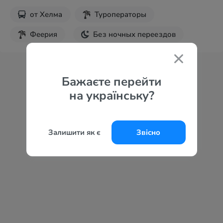
от
Хелма
Туроператоры
Феерия
Без ночных переездов
Бажаєте перейти
на українську?
Залишити як є
Звісно