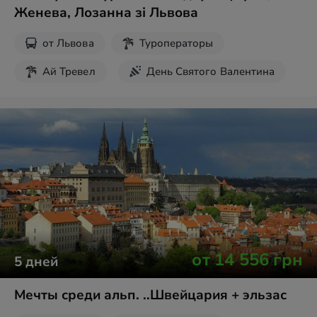
Женева, Лозанна зі Львова
от
Львова
Туроператоры
Ай Тревел
День Святого Валентина
8 марта
Пасха
Новогодние туры
от
14 556
грн
5
дней
Мечты среди альп. ..Швейцария + эльзас