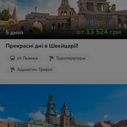
от
13 524
грн
5
дней
Прекрасні дні в Швейцарії!
от
Львова
Туроператоры
Адриатик Тревел
Рождественские туры