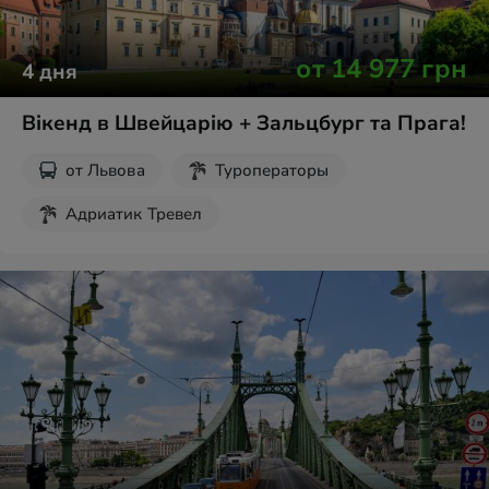
от
14 977
грн
4
дня
Вікенд в Швейцарію + Зальцбург та Прага!
от
Львова
Туроператоры
Адриатик Тревел
Без ночных переездов
Рождественские туры
Экскурсии на выходные