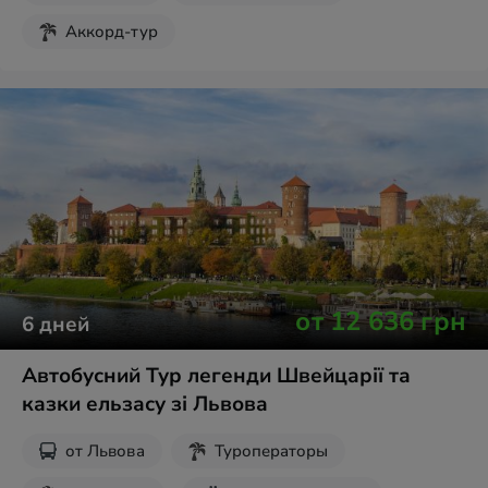
Аккорд-тур
от
12 636
грн
6
дней
Автобусний Тур легенди Швейцарії та
казки ельзасу зі Львова
от
Львова
Туроператоры