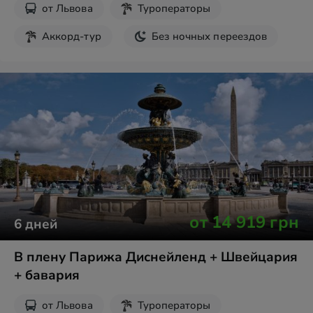
от
Львова
Туроператоры
Аккорд-тур
Без ночных переездов
от
14 919
грн
6
дней
В плену Парижа Диснейленд + Швейцария
+ бавария
от
Львова
Туроператоры