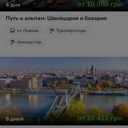
от
10 050
грн
4
дня
Путь к альпам: Швейцария и бавария
от
Львова
Туроператоры
Аккорд-тур
от
10 412
грн
6
дней