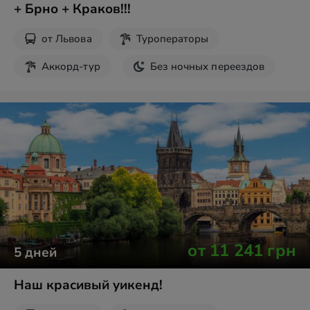
+ Брно + Краков!!!
от
Львова
Туроператоры
Аккорд-тур
Без ночных переездов
Экскурсии на выходные
от
11 241
грн
5
дней
Наш красивый уикенд!