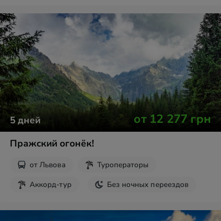
от
12 277
грн
5
дней
Пражский огонёк!
от
Львова
Туроператоры
Аккорд-тур
Без ночных переездов