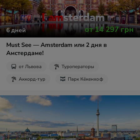
от
14 297
грн
6
дней
Must Seе — Amsterdam или 2 дня в
Амстердаме!
от
Львова
Туроператоры
Аккорд-тур
Парк Кёкенхоф