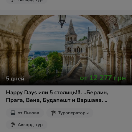
от
12 277
грн
5
дней
Happy Days или 5 столиць!!!. ..Берлин,
Прага, Вена, Будапешт и Варшава. ..
от
Львова
Туроператоры
Аккорд-тур