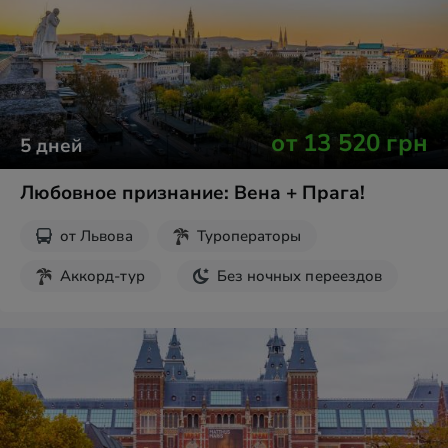
от
13 520
грн
5
дней
Любовное признание: Вена + Прага!
от
Львова
Туроператоры
Аккорд-тур
Без ночных переездов