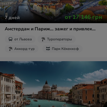
от
17 146
грн
7
дней
Амстердам и Париж… зажег и привлек…
от
Львова
Туроператоры
Аккорд-тур
Парк Кёкенхоф