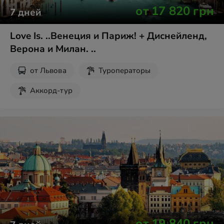
от
17 820
грн
7
дней
Love Is. ..Венеция и Париж! + Диснейленд,
Верона и Милан. ..
от
Львова
Туроператоры
Аккорд-тур
от
19 840
грн