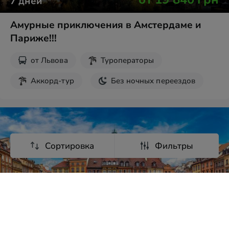
7
дней
Амурные приключения в Амстердаме и
Париже!!!
от
Львова
Туроператоры
Аккорд-тур
Без ночных переездов
Парк Кёкенхоф
Сортировка
Фильтры
от
19 840
грн
7
дней