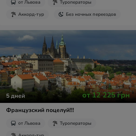
от
Львова
Туроператоры
Аккорд-тур
Без ночных переездов
от
12 225
грн
5
дней
Французский поцелуй!!!
от
Львова
Туроператоры
Аккорд-тур