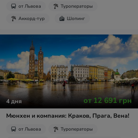
от
Львова
Туроператоры
Аккорд-тур
Шопинг
от
12 691
грн
4
дня
Мюнхен и компания: Краков, Прага, Вена!
от
Львова
Туроператоры