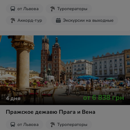
от
Львова
Туроператоры
Аккорд-тур
Экскурсии на выходные
от
6 838
грн
4
дня
Пражское дежавю Прага и Вена
от
Львова
Туроператоры