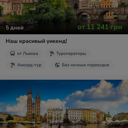
от
11 241
грн
5
дней
Наш красивый уикенд!
от
Львова
Туроператоры
Аккорд-тур
Без ночных переездов