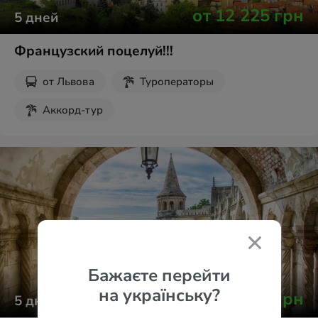
от
12 225
грн
5
дней
Французский поцелуй!!!
от
Львова
Туроператоры
Аккорд-тур
Бажаєте перейти
на українську?
от
12 277
грн
5
дней