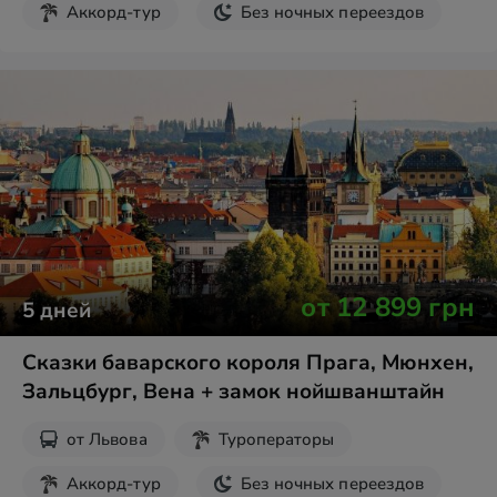
Аккорд-тур
Без ночных переездов
Экскурсии на выходные
от
12 899
грн
5
дней
Сказки баварского короля Прага, Мюнхен,
Зальцбург, Вена + замок нойшванштайн
от
Львова
Туроператоры
Аккорд-тур
Без ночных переездов