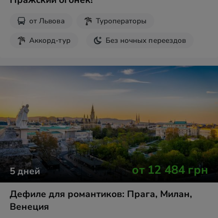
Пражский огонёк!
от
Львова
Туроператоры
Аккорд-тур
Без ночных переездов
от
12 484
грн
5
дней
Дефиле для романтиков: Прага, Милан,
Венеция