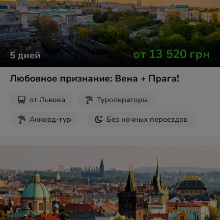
от
13 520
грн
5
дней
Любовное признание: Вена + Прага!
от
Львова
Туроператоры
Аккорд-тур
Без ночных переездов