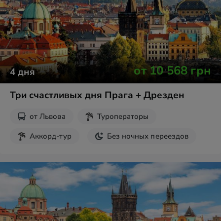
от
10 568
грн
4
дня
Три счастливых дня Прага + Дрезден
от
Львова
Туроператоры
Аккорд-тур
Без ночных переездов
Экскурсии на выходные