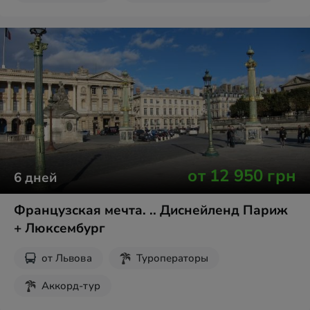
от
12 950
грн
6
дней
Французская мечта. .. Диснейленд Париж
+ Люксембург
от
Львова
Туроператоры
Аккорд-тур