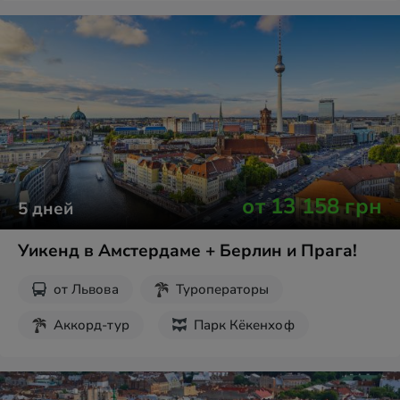
от
13 158
грн
5
дней
Уикенд в Амстердаме + Берлин и Прага!
от
Львова
Туроператоры
Аккорд-тур
Парк Кёкенхоф