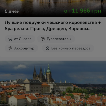
от
11 966
грн
5
дней
Лучшие подружки чешского королевства +
Spa релакс Прага, Дрезден, Карловы
Вары
от
Львова
Туроператоры
Аккорд-тур
Без ночных переездов
Здоровье и SPA