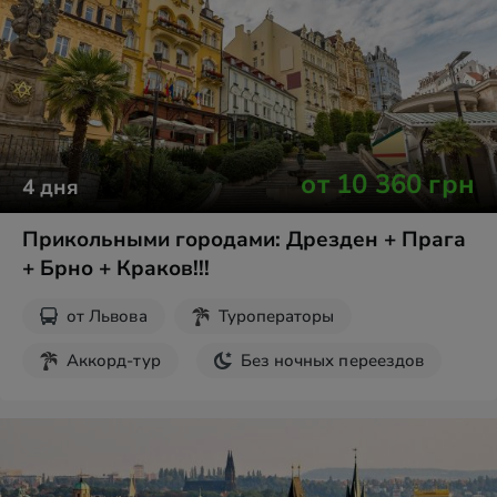
от
10 360
грн
4
дня
Прикольными городами: Дрезден + Прага
+ Брно + Краков!!!
от
Львова
Туроператоры
Аккорд-тур
Без ночных переездов
Экскурсии на выходные