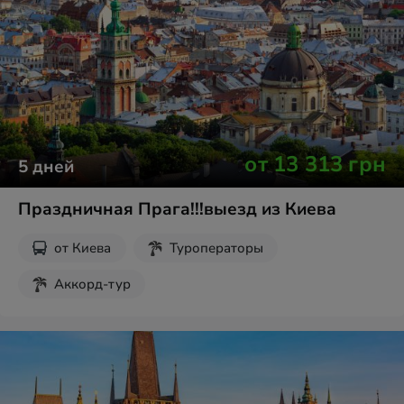
от
13 313
грн
5
дней
Праздничная Прага!!!выезд из Киева
от
Киева
Туроператоры
Аккорд-тур