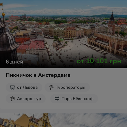
от
10 101
грн
6
дней
Пикничок в Амстердаме
от
Львова
Туроператоры
Аккорд-тур
Парк Кёкенхоф
День Короля Нидерландов