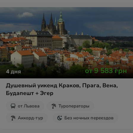
Шопинг
от
9 583
грн
4
дня
Душевный уикенд Краков, Прага, Вена,
Будапешт + Эгер
от
Львова
Туроператоры
Аккорд-тур
Без ночных переездов
Экскурсии на выходные